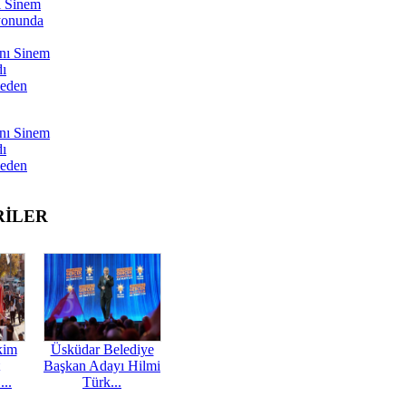
ı Sinem
yonunda
nı Sinem
dı
Neden
nı Sinem
dı
Neden
RİLER
kim
Üsküdar Belediye
Başkan Adayı Hilmi
...
Türk...