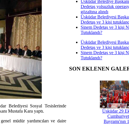
Üsküdar Belediye Başkan
Dedetaş yolsuzluk operas
gözaltına alındı
Üsküdar Belediyesi Başka
Dedetaş ve 3 kişi tutuklan
Sinem Dedetaş ve 3 kişi 
Tutuklandı?
Üsküdar Belediyesi Başka
Dedetaş ve 3 kişi tutuklan
Sinem Dedetaş ve 3 kişi 
Tutuklandı?
SON EKLENEN GALE
dar Belediyesi Sosyal Tesislerinde
kanı Mustafa Kara yaptı.
Üsküdar 29 E
Cumhuriyet
genel müdür yardımcıları ve daire
Bayramı'nın 1