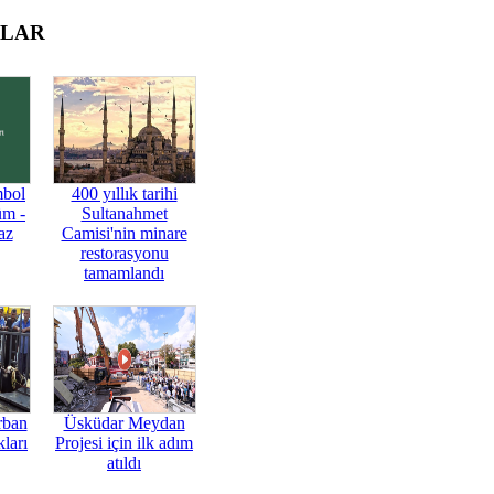
OLAR
mbol
400 yıllık tarihi
üm -
Sultanahmet
az
Camisi'nin minare
restorasyonu
tamamlandı
rban
Üsküdar Meydan
ları
Projesi için ilk adım
atıldı