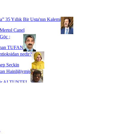
Biz buyuz...
 SOYSEVİNÇ
a” 35 Yıllık Bir Usta'nın Kalemi
Mertol Canel
Göç ;
ihan TUFAN
tioksidan nedir?
ep Seçkin
an Hainliğiymiş
kir ALTUNTEL
adde Bağımlılığı
t Kaymakçı
 Bir Süre De Olsa Burdayız
aş ŞENEL
ti Kalmadı Üstadım!
ı