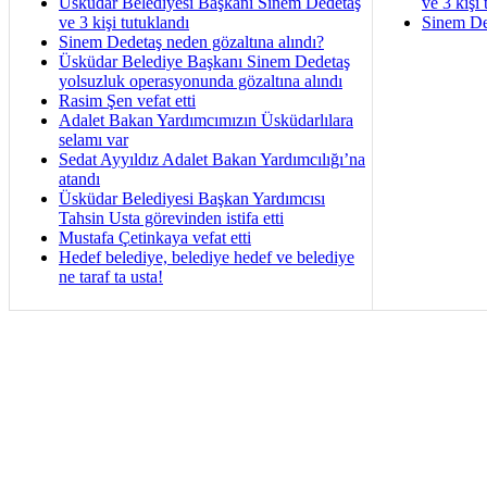
Üsküdar Belediyesi Başkanı Sinem Dedetaş
ve 3 kişi 
ve 3 kişi tutuklandı
Sinem De
Sinem Dedetaş neden gözaltına alındı?
Üsküdar Belediye Başkanı Sinem Dedetaş
yolsuzluk operasyonunda gözaltına alındı
Rasim Şen vefat etti
Adalet Bakan Yardımcımızın Üsküdarlılara
selamı var
Sedat Ayyıldız Adalet Bakan Yardımcılığı’na
atandı
Üsküdar Belediyesi Başkan Yardımcısı
Tahsin Usta görevinden istifa etti
Mustafa Çetinkaya vefat etti
Hedef belediye, belediye hedef ve belediye
ne taraf ta usta!