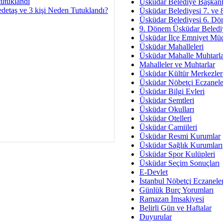
Av. Ş
tutuklandı
Üsküdar Belediye Başkanl
detaş ve 3 kişi Neden Tutuklandı?
Üsküdar Belediyesi 7. ve
İmar Sorunlarının Genel Ç
Üsküdar Belediyesi 6. Dö
9. Dönem Üsküdar Belediy
Çet
Üsküdar İlçe Emniyet Mü
Arakan Ner
Üsküdar Mahalleleri
Üsküdar Mahalle Muhtarla
Hüsam
Mahalleler ve Muhtarlar
Bayramın Mü
Üsküdar Kültür Merkezler
Üsküdar Nöbetçi Eczanele
Es
Üsküdar Bilgi Evleri
Ruhsal Yön
Üsküdar Semtleri
Üsküdar Okulları
Zülf
Üsküdar Otelleri
Üsküdar Kar
Üsküdar Camiileri
Üsküdar Resmi Kurumlar
Mus
Üsküdar Sağlık Kurumları
Üsküdar Spor Kulüpleri
Üsküdar Seçim Sonuçları
E-Devlet
İstanbul Nöbetçi Eczanele
Günlük Burç Yorumları
Ramazan İmsakiyesi
Belirli Gün ve Haftalar
Duyurular