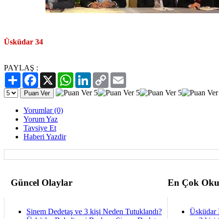
Üsküdar 34
PAYLAŞ :
Paylaş
Facebook
X
WhatsApp
LinkedIn
Copy
Email
Link
Yorumlar (0)
Yorum Yaz
Tavsiye Et
Haberi Yazdir
Güncel Olaylar
En Çok Oku
Sinem Dedetaş ve 3 kişi Neden Tutuklandı?
Üsküdar 