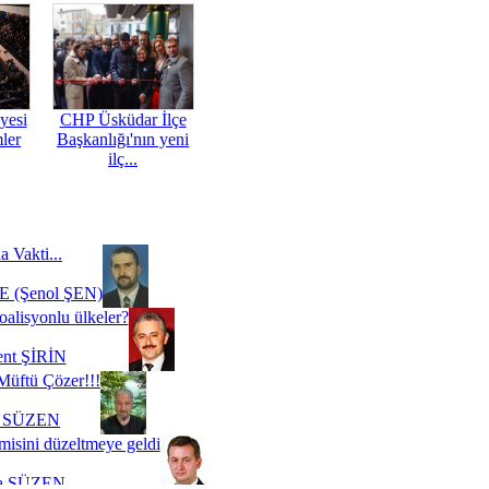
yesi
CHP Üsküdar İlçe
mler
Başkanlığı'nın yeni
ilç...
a Vakti...
 (Şenol ŞEN)
oalisyonlu ülkeler?
ent ŞİRİN
Müftü Çözer!!!
i SÜZEN
misini düzeltmeye geldi
a SÜZEN