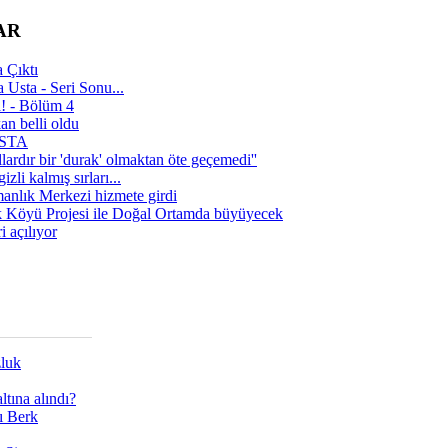
AR
 Çıktı
 Usta - Seri Sonu...
a! - Bölüm 4
n belli oldu
 USTA
lardır bir 'durak' olmaktan öte geçemedi''
zli kalmış sırları...
manlık Merkezi hizmete girdi
 Köyü Projesi ile Doğal Ortamda büyüyecek
i açılıyor
zluk
tına alındı?
ı Berk