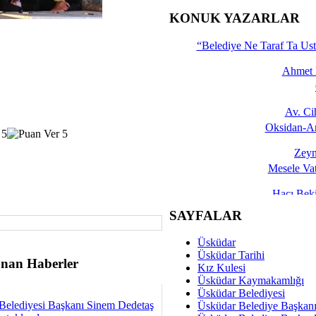
İşte 
KONUK YAZARLAR
Yalçın
“Belediye Ne Taraf Ta Ust
Ahmet 
Av. C
Oksidan-An
Zeyn
Mesele Vat
Hacı Be
Okullarda M
SAYFALAR
Mesu
Üsküdar
Dünya Fani, Ama Kısa
Üsküdar Tarihi
nan Haberler
Kız Kulesi
Sav
Üsküdar Kaymakamlığı
Hukukun Adale
Üsküdar Belediyesi
Belediyesi Başkanı Sinem Dedetaş
Üsküdar Belediye Başkan