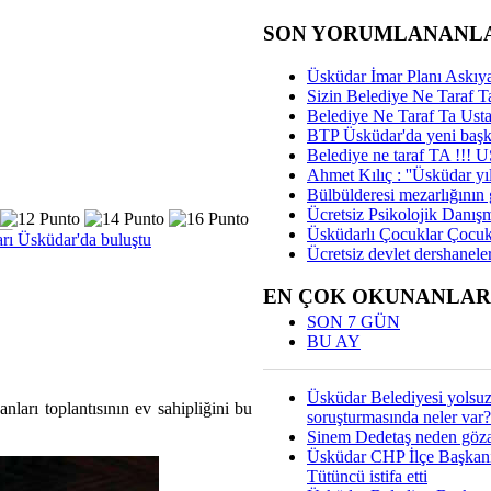
SON YORUMLANANL
Üsküdar İmar Planı Askıya
Sizin Belediye Ne Taraf Ta
Belediye Ne Taraf Ta Ust
BTP Üsküdar'da yeni başka
Belediye ne taraf TA !!!
Ahmet Kılıç : ''Üsküdar yıl
Bülbülderesi mezarlığının gi
Ücretsiz Psikolojik Danış
Üsküdarlı Çocuklar Çocuk
rı Üsküdar'da buluştu
Ücretsiz devlet dershaneler
EN ÇOK OKUNANLAR
SON 7 GÜN
BU AY
Üsküdar Belediyesi yolsu
nları toplantısının ev sahipliğini bu
soruşturmasında neler var?
Sinem Dedetaş neden gözal
Üsküdar CHP İlçe Başkan
Tütüncü istifa etti