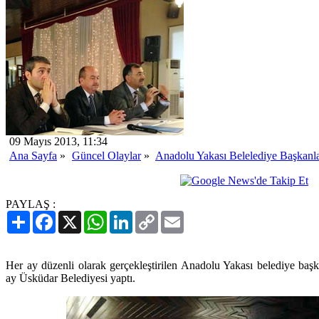
09 Mayıs 2013, 11:34
Ana Sayfa
»
Güncel Olaylar
»
Anadolu Yakası Belelediye Başkanla
PAYLAŞ :
Paylaş
Facebook
X
WhatsApp
LinkedIn
Copy
Email
Link
Her ay düzenli olarak gerçekleştirilen Anadolu Yakası belediye başka
ay Üsküdar Belediyesi yaptı.