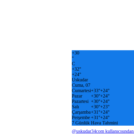
+
30
°
C
+
32°
+
24°
Uskudar
Cuma, 07
Cumartesi
+
33°
+
24°
Pazar
+
30°
+
24°
Pazartesi
+
30°
+
24°
Salı
+
30°
+
23°
Çarşamba
+
31°
+
24°
Perşembe
+
31°
+
24°
7 Günlük Hava Tahmini
@uskudar34com kullanıcısından