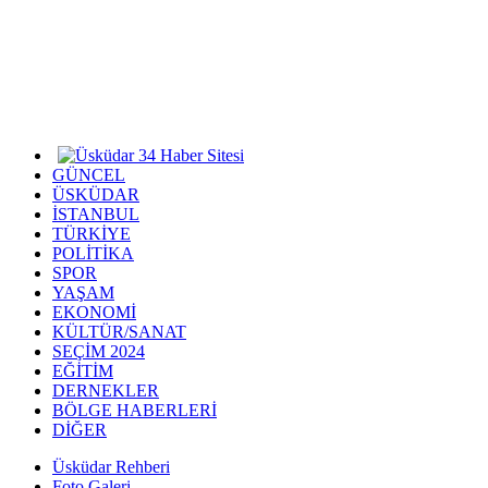
GÜNCEL
ÜSKÜDAR
İSTANBUL
TÜRKİYE
POLİTİKA
SPOR
YAŞAM
EKONOMİ
KÜLTÜR/SANAT
SEÇİM 2024
EĞİTİM
DERNEKLER
BÖLGE HABERLERİ
DİĞER
Üsküdar Rehberi
Foto Galeri