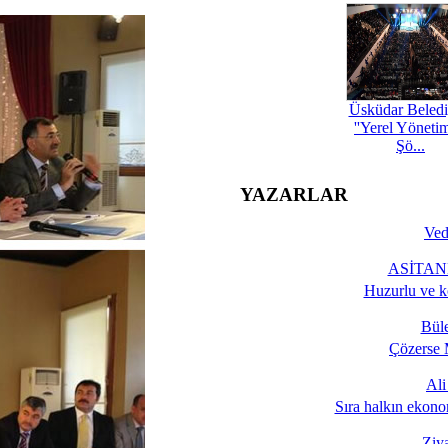
Üsküdar Beledi
''Yerel Yöneti
Şö...
YAZARLAR
Ved
ASİTANE
Huzurlu ve k
Bül
Çözerse 
Al
Sıra halkın ekono
Ziy