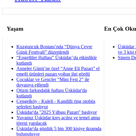
Yaşam
En Çok Oku
Kuzguncuk Bostanı’nda “Dünya Çevre
Üsküdar 
Günü Festivali” düzenlendi
ve 3 kişi 
“Engelliler Haftası” Üsküdar’da etkinlikle
Sinem De
kutlandı
Anneler Günü’ne özel “Anne Eli Pazarı” el
emeği ürünleri pazarı yoğun ilgi gördü
Çocuklar ve Gençler “Mini Fest 2” ile
doyasıya eğlendi
Otizm farkındalık haftası Üsküdar'da
kutlandı
Çengelköy - Kuleli - Kandilli ring otobüs
seferleri başlıyor
Üsküdar'da ''2025 Yılbaşı Pazarı'' başlıyor
Yuvamız Üsküdar kreş açılışı ve temel atma
töreni yapılacak
Üsküdar'da günlük 5 bin 300 kişiye ikramda
bulunuluyor