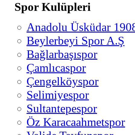
Spor Kulüpleri
Anadolu Üsküdar 190
Beylerbeyi Spor A.Ş
Bağlarbaşıspor
Çamlıcaspor
Çengelköyspor
Selimiyespor
Sultantepespor
Öz Karacaahmetspor