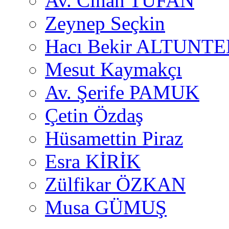
Av. Cihan TUFAN
Zeynep Seçkin
Hacı Bekir ALTUNTE
Mesut Kaymakçı
Av. Şerife PAMUK
Çetin Özdaş
Hüsamettin Piraz
Esra KİRİK
Zülfikar ÖZKAN
Musa GÜMUŞ