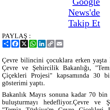
PAYLAŞ :
Paylaş
Facebook
X
WhatsApp
LinkedIn
Copy
Email
Link
Çevre bilincini çocuklara erken yaşta
Çevre ve Şehircilik Bakanlığı, ''Te
Çiçekleri Projesi'' kapsamında 30 bi
gösterimi yaptı.
Bakanlık Mayıs sonuna kadar 70 bin ö
buluşturmayı hedefliyor.Çevre ve Şe
''Temiz Türkiye'm Çevre Çiçekleri P