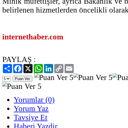
Minik müfettişler, ayrıca Bakanlık ve b
belirlenen hizmetlerden öncelikli olarak
internethaber.com
PAYLAŞ :
Paylaş
Facebook
X
WhatsApp
LinkedIn
Copy
Email
Link
Yorumlar (0)
Yorum Yaz
Tavsiye Et
Haberi Yazdir