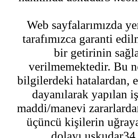
Web sayfalarımızda yer
tarafımızca garanti edil
bir getirinin sağ
verilmemektedir. Bu n
bilgilerdeki hatalardan, 
dayanılarak yapılan i
maddi/manevi zararlardan
üçüncü kişilerin uğraya
dolayı uskudar34