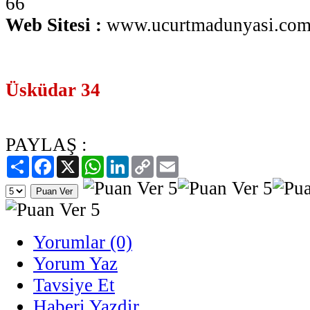
66
Web Sitesi :
www.ucurtmadunyasi.co
Üsküdar 34
PAYLAŞ :
Paylaş
Facebook
X
WhatsApp
LinkedIn
Copy
Email
Link
Yorumlar (0)
Yorum Yaz
Tavsiye Et
Haberi Yazdir