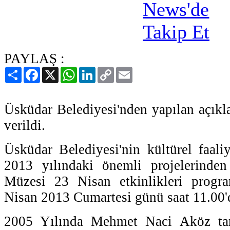
PAYLAŞ :
Paylaş
Facebook
X
WhatsApp
LinkedIn
Copy
Email
Link
Üsküdar Belediyesi'nden yapılan açıkl
verildi.
Üsküdar Belediyesi'nin kültürel faaliye
2013 yılındaki önemli projelerinde
Müzesi 23 Nisan etkinlikleri progr
Nisan 2013 Cumartesi günü saat 11.00'd
2005 Yılında Mehmet Naci Aköz tar