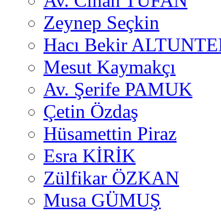
Av. Cihan TUFAN
Zeynep Seçkin
Hacı Bekir ALTUNTE
Mesut Kaymakçı
Av. Şerife PAMUK
Çetin Özdaş
Hüsamettin Piraz
Esra KİRİK
Zülfikar ÖZKAN
Musa GÜMUŞ