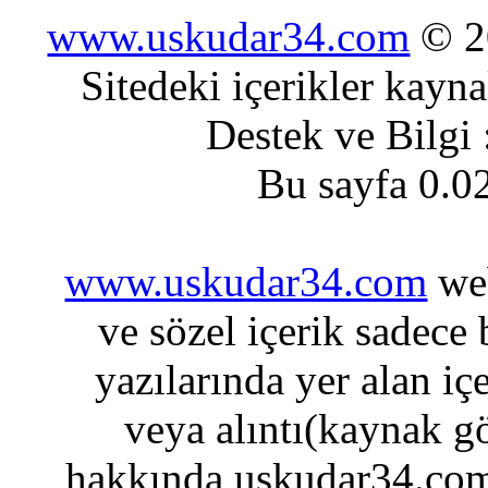
www.uskudar34.com
© 20
Sitedeki içerikler kayn
Destek ve Bilgi
Bu sayfa 0.0
www.uskudar34.com
web
ve sözel içerik sadece
yazılarında yer alan iç
veya alıntı(kaynak gö
hakkında uskudar34.com