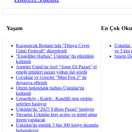
Yaşam
En Çok Oku
Kuzguncuk Bostanı’nda “Dünya Çevre
Üsküdar 
Günü Festivali” düzenlendi
ve 3 kişi 
“Engelliler Haftası” Üsküdar’da etkinlikle
Sinem De
kutlandı
Anneler Günü’ne özel “Anne Eli Pazarı” el
emeği ürünleri pazarı yoğun ilgi gördü
Çocuklar ve Gençler “Mini Fest 2” ile
doyasıya eğlendi
Otizm farkındalık haftası Üsküdar'da
kutlandı
Çengelköy - Kuleli - Kandilli ring otobüs
seferleri başlıyor
Üsküdar'da ''2025 Yılbaşı Pazarı'' başlıyor
Yuvamız Üsküdar kreş açılışı ve temel atma
töreni yapılacak
Üsküdar'da günlük 5 bin 300 kişiye ikramda
bulunuluyor