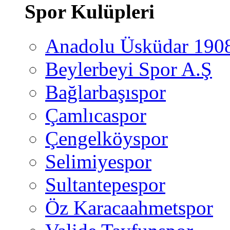
Spor Kulüpleri
Anadolu Üsküdar 190
Beylerbeyi Spor A.Ş
Bağlarbaşıspor
Çamlıcaspor
Çengelköyspor
Selimiyespor
Sultantepespor
Öz Karacaahmetspor