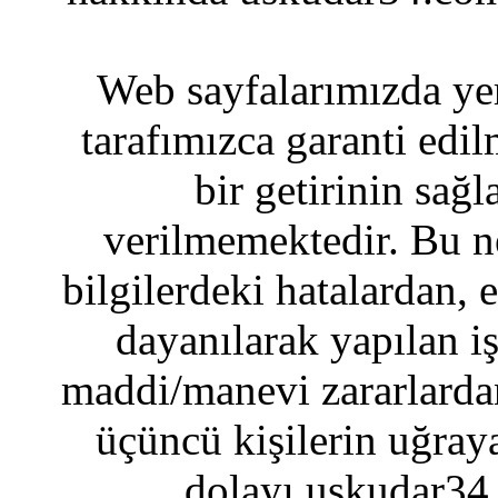
Web sayfalarımızda yer
tarafımızca garanti edil
bir getirinin sağ
verilmemektedir. Bu n
bilgilerdeki hatalardan, 
dayanılarak yapılan i
maddi/manevi zararlardan
üçüncü kişilerin uğraya
dolayı uskudar34