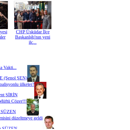
yesi
CHP Üsküdar İlçe
mler
Başkanlığı'nın yeni
ilç...
a Vakti...
 (Şenol ŞEN)
oalisyonlu ülkeler?
ent ŞİRİN
Müftü Çözer!!!
i SÜZEN
misini düzeltmeye geldi
a SÜZEN