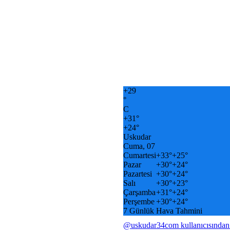
+
29
°
C
+
31°
+
24°
Uskudar
Cuma, 07
Cumartesi
+
33°
+
25°
Pazar
+
30°
+
24°
Pazartesi
+
30°
+
24°
Salı
+
30°
+
23°
Çarşamba
+
31°
+
24°
Perşembe
+
30°
+
24°
7 Günlük Hava Tahmini
@uskudar34com kullanıcısından