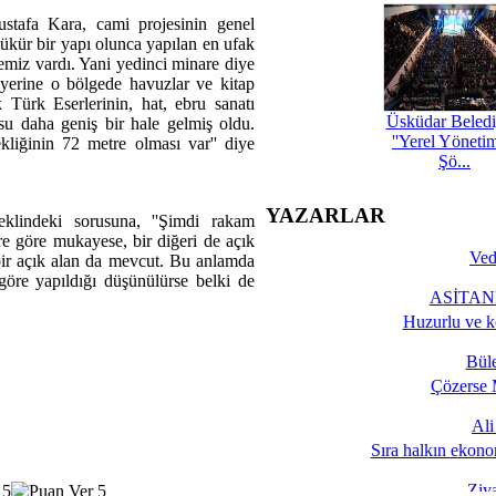
stafa Kara, cami projesinin genel
zükür bir yapı olunca yapılan en ufak
remiz vardı. Yani yedinci minare diye
yerine o bölgede havuzlar ve kitap
ik Türk Eserlerinin, hat, ebru sanatı
Üsküdar Beledi
usu daha geniş bir hale gelmiş oldu.
''Yerel Yöneti
liğinin 72 metre olması var'' diye
Şö...
YAZARLAR
klindeki sorusuna, ''Şimdi rakam
re göre mukayese, bir diğeri de açık
Ved
ir açık alan da mevcut. Bu anlamda
göre yapıldığı düşünülürse belki de
ASİTANE
Huzurlu ve k
Bül
Çözerse 
Al
Sıra halkın ekono
Ziy