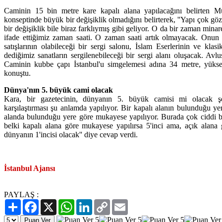
Caminin 15 bin metre kare kapalı alana yapılacağını belirten Mu
konseptinde büyük bir değişiklik olmadığını belirterek, ''Yapı çok gö
bir değişiklik bile biraz farklıymış gibi geliyor. O da bir zaman mina
ifade ettiğimiz zaman saati. O zaman saati artık olmayacak. Onun 
satışlarının olabileceği bir sergi salonu, İslam Eserlerinin ve klas
dediğimiz sanatların sergilenebileceği bir sergi alanı oluşacak. Avl
Caminin kubbe çapı İstanbul'u simgelemesi adına 34 metre, yüksek
konuştu.
Dünya'nın 5. büyük cami olacak
Kara, bir gazetecinin, dünyanın 5. büyük camisi mi olacak şe
karşılaştırması şu anlamda yapılıyor. Bir kapalı alanın bulunduğu ye
alanda bulunduğu yere göre mukayese yapılıyor. Burada çok ciddi b
belki kapalı alana göre mukayese yapılırsa 5'inci ama, açık alana 
dünyanın 1'incisi olacak'' diye cevap verdi.
İstanbul Ajansı
PAYLAŞ :
Paylaş
Facebook
X
WhatsApp
LinkedIn
Copy
Email
Link