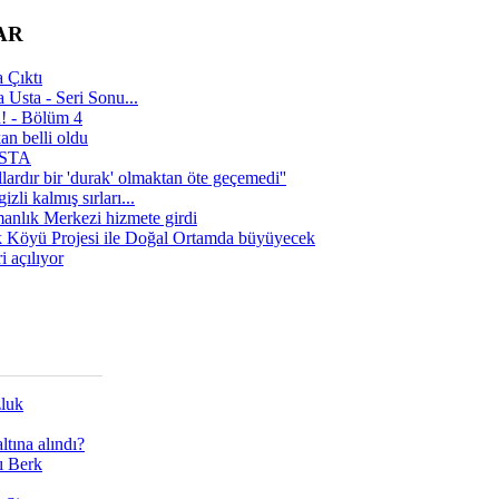
AR
 Çıktı
 Usta - Seri Sonu...
a! - Bölüm 4
n belli oldu
 USTA
lardır bir 'durak' olmaktan öte geçemedi''
zli kalmış sırları...
manlık Merkezi hizmete girdi
 Köyü Projesi ile Doğal Ortamda büyüyecek
i açılıyor
zluk
tına alındı?
ı Berk