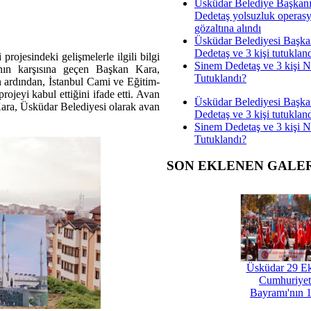
Üsküdar Belediye Başkan
Dedetaş yolsuzluk operas
gözaltına alındı
Üsküdar Belediyesi Başka
Dedetaş ve 3 kişi tutuklan
ojesindeki gelişmelerle ilgili bilgi
Sinem Dedetaş ve 3 kişi 
nın karşısına geçen Başkan Kara,
Tutuklandı?
in ardından, İstanbul Cami ve Eğitim-
ojeyi kabul ettiğini ifade etti. Avan
Üsküdar Belediyesi Başka
Kara, Üsküdar Belediyesi olarak avan
Dedetaş ve 3 kişi tutuklan
Sinem Dedetaş ve 3 kişi 
Tutuklandı?
SON EKLENEN GALE
Üsküdar 29 E
Cumhuriyet
Bayramı'nın 1