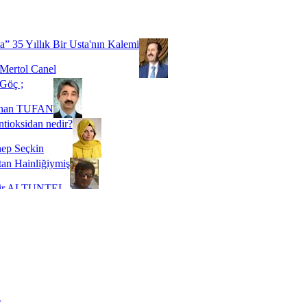
Biz buyuz...
 SOYSEVİNÇ
a” 35 Yıllık Bir Usta'nın Kalemi
Mertol Canel
Göç ;
ihan TUFAN
tioksidan nedir?
ep Seçkin
an Hainliğiymiş
kir ALTUNTEL
adde Bağımlılığı
t Kaymakçı
 Bir Süre De Olsa Burdayız
aş ŞENEL
ti Kalmadı Üstadım!
ı