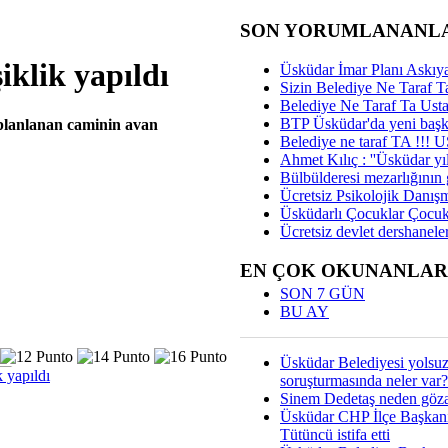
SON YORUMLANANL
klik yapıldı
Üsküdar İmar Planı Askıya
Sizin Belediye Ne Taraf Ta
Belediye Ne Taraf Ta Ust
BTP Üsküdar'da yeni başka
planlanan caminin avan
Belediye ne taraf TA !!!
Ahmet Kılıç : ''Üsküdar yıl
Bülbülderesi mezarlığının gi
Ücretsiz Psikolojik Danış
Üsküdarlı Çocuklar Çocuk
Ücretsiz devlet dershaneler
EN ÇOK OKUNANLAR
SON 7 GÜN
BU AY
Üsküdar Belediyesi yolsu
 yapıldı
soruşturmasında neler var?
Sinem Dedetaş neden gözal
Üsküdar CHP İlçe Başkan
Tütüncü istifa etti