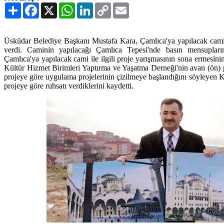
Paylaş
Facebook
X
WhatsApp
LinkedIn
Copy
Email
Link
Üsküdar Belediye Başkanı Mustafa Kara, Çamlıca'ya yapılacak cami pr
verdi. Caminin yapılacağı Çamlıca Tepesi'nde basın mensupları
Çamlıca'ya yapılacak cami ile ilgili proje yarışmasının sona ermesin
Kültür Hizmet Birimleri Yaptırma ve Yaşatma Derneği'nin avan (ön) pr
projeye göre uygulama projelerinin çizilmeye başlandığını söyleyen 
projeye göre ruhsatı verdiklerini kaydetti.