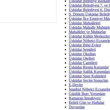
Av. Ş
Üsküdar Belediye Başkanl
Üsküdar Belediyesi 7. ve
İmar Sorunlarının Genel Ç
Üsküdar Belediyesi 6. Dö
9. Dönem Üsküdar Belediy
Çet
Üsküdar İlçe Emniyet Mü
Arakan Ner
Üsküdar Mahalleleri
Üsküdar Mahalle Muhtarla
Hüsam
Mahalleler ve Muhtarlar
Bayramın Mü
Üsküdar Kültür Merkezler
Üsküdar Nöbetçi Eczanele
Es
Üsküdar Bilgi Evleri
Ruhsal Yön
Üsküdar Semtleri
Üsküdar Okulları
Zülf
Üsküdar Otelleri
Üsküdar Kar
Üsküdar Camiileri
Üsküdar Resmi Kurumlar
Mus
Üsküdar Sağlık Kurumları
Üsküdar Spor Kulüpleri
Üsküdar Seçim Sonuçları
E-Devlet
İstanbul Nöbetçi Eczanele
Günlük Burç Yorumları
Ramazan İmsakiyesi
Belirli Gün ve Haftalar
Duyurular