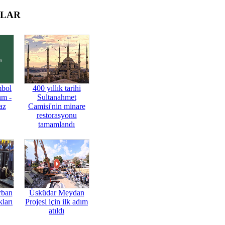
OLAR
mbol
400 yıllık tarihi
üm -
Sultanahmet
az
Camisi'nin minare
restorasyonu
tamamlandı
rban
Üsküdar Meydan
ları
Projesi için ilk adım
atıldı