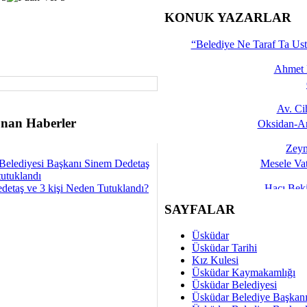
İşte 
KONUK YAZARLAR
Yalçın
“Belediye Ne Taraf Ta Ust
Ahmet 
Av. C
nan Haberler
Oksidan-An
Zeyn
Belediyesi Başkanı Sinem Dedetaş
Mesele Vat
tutuklandı
detaş ve 3 kişi Neden Tutuklandı?
Hacı Be
Okullarda M
SAYFALAR
Mesu
Üsküdar
Dünya Fani, Ama Kısa
Üsküdar Tarihi
Kız Kulesi
Sav
Üsküdar Kaymakamlığı
Hukukun Adale
Üsküdar Belediyesi
Üsküdar Belediye Başkan