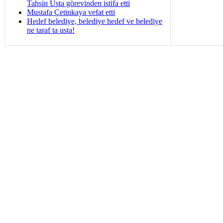
Tahsin Usta görevinden istifa etti
Mustafa Çetinkaya vefat etti
Hedef belediye, belediye hedef ve belediye
ne taraf ta usta!