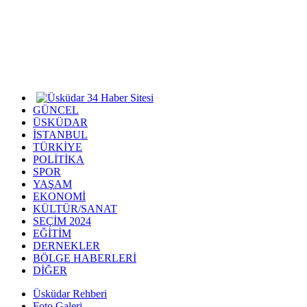
GÜNCEL
ÜSKÜDAR
İSTANBUL
TÜRKİYE
POLİTİKA
SPOR
YAŞAM
EKONOMİ
KÜLTÜR/SANAT
SEÇİM 2024
EĞİTİM
DERNEKLER
BÖLGE HABERLERİ
DİĞER
Üsküdar Rehberi
Foto Galeri