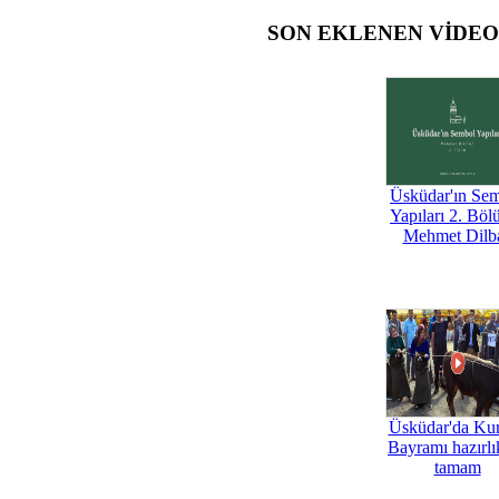
SON EKLENEN VİDE
Üsküdar'ın Se
Yapıları 2. Böl
Mehmet Dilb
Üsküdar'da Ku
Bayramı hazırlık
tamam