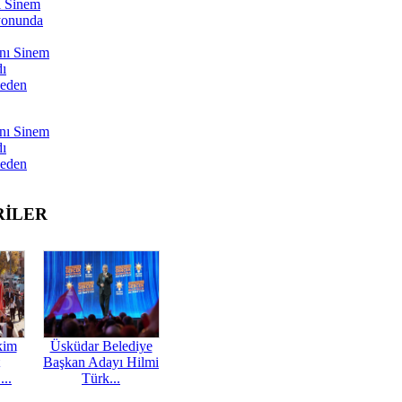
ı Sinem
yonunda
nı Sinem
dı
Neden
nı Sinem
dı
Neden
RİLER
kim
Üsküdar Belediye
Başkan Adayı Hilmi
...
Türk...