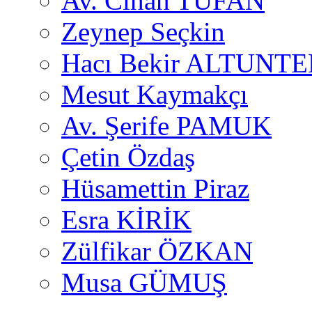
Av. Cihan TUFAN
Zeynep Seçkin
Hacı Bekir ALTUNTE
Mesut Kaymakçı
Av. Şerife PAMUK
Çetin Özdaş
Hüsamettin Piraz
Esra KİRİK
Zülfikar ÖZKAN
Musa GÜMUŞ