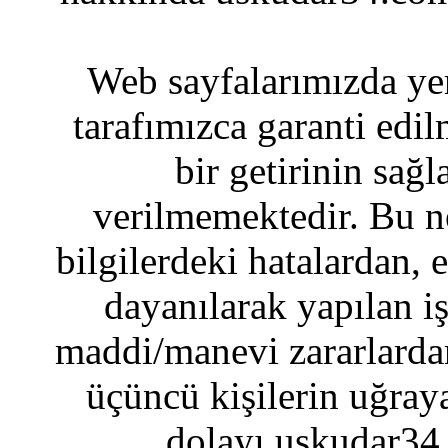
Web sayfalarımızda yer
tarafımızca garanti edil
bir getirinin sağ
verilmemektedir. Bu n
bilgilerdeki hatalardan, 
dayanılarak yapılan i
maddi/manevi zararlardan
üçüncü kişilerin uğraya
dolayı uskudar34