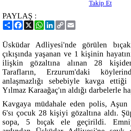
PAYLAŞ :
Paylaş
Facebook
X
WhatsApp
LinkedIn
Copy
Email
Link
Üsküdar Adliyesi'nde görülen bıçak
çıkışında yaşanan ve 1 kişinin hayatın
ilişkin gözaltına alınan 28 kişide
Tarafların, Erzurum'daki köyleri
anlaşmazlığı sebebiyle kavga ettiği
Yılmaz Karaağaç'ın aldığı darbelerle ha
Kavgaya müdahale eden polis, Aşun T
6'sı çocuk 28 kişiyi gözaltına aldı. Şüp
sopa, 5 bıçak ele geçirildi. Emniy
ardından Üsküdar Adliyesi'ne sevk e