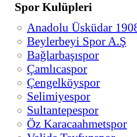
Spor Kulüpleri
Anadolu Üsküdar 190
Beylerbeyi Spor A.Ş
Bağlarbaşıspor
Çamlıcaspor
Çengelköyspor
Selimiyespor
Sultantepespor
Öz Karacaahmetspor