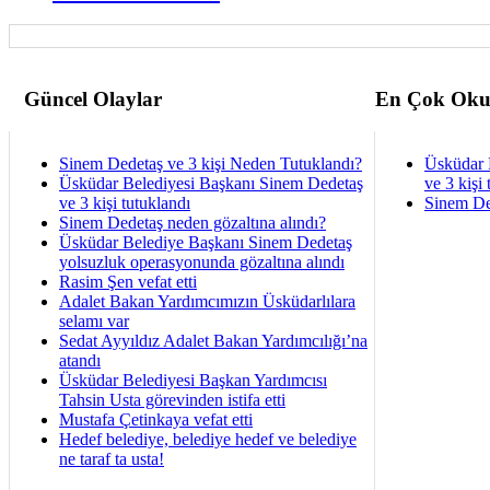
Güncel Olaylar
En Çok Oku
Sinem Dedetaş ve 3 kişi Neden Tutuklandı?
Üsküdar 
Üsküdar Belediyesi Başkanı Sinem Dedetaş
ve 3 kişi 
ve 3 kişi tutuklandı
Sinem De
Sinem Dedetaş neden gözaltına alındı?
Üsküdar Belediye Başkanı Sinem Dedetaş
yolsuzluk operasyonunda gözaltına alındı
Rasim Şen vefat etti
Adalet Bakan Yardımcımızın Üsküdarlılara
selamı var
Sedat Ayyıldız Adalet Bakan Yardımcılığı’na
atandı
Üsküdar Belediyesi Başkan Yardımcısı
Tahsin Usta görevinden istifa etti
Mustafa Çetinkaya vefat etti
Hedef belediye, belediye hedef ve belediye
ne taraf ta usta!