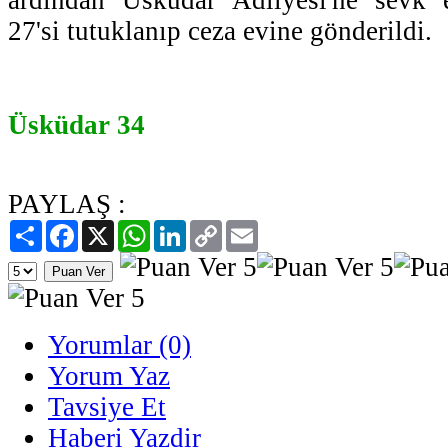
27'si tutuklanıp ceza evine gönderildi.
Üsküdar 34
PAYLAŞ :
Paylaş
Facebook
X
WhatsApp
LinkedIn
Copy
Email
Link
Yorumlar (0)
Yorum Yaz
Tavsiye Et
Haberi Yazdir