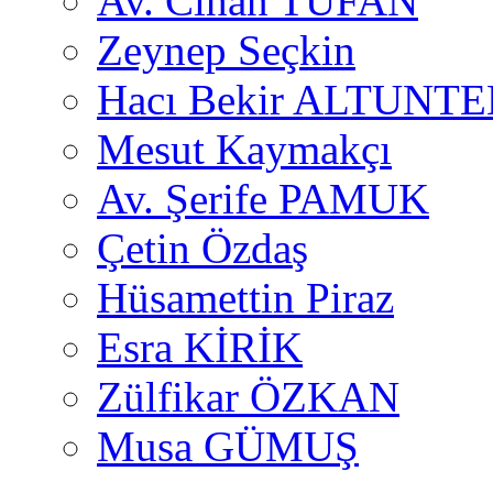
Av. Cihan TUFAN
Zeynep Seçkin
Hacı Bekir ALTUNTE
Mesut Kaymakçı
Av. Şerife PAMUK
Çetin Özdaş
Hüsamettin Piraz
Esra KİRİK
Zülfikar ÖZKAN
Musa GÜMUŞ