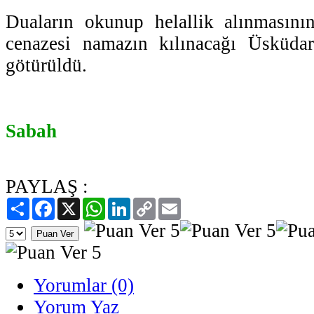
Duaların okunup helallik alınmasını
cenazesi namazın kılınacağı Üsküda
götürüldü.
Sabah
PAYLAŞ :
Paylaş
Facebook
X
WhatsApp
LinkedIn
Copy
Email
Link
Yorumlar (0)
Yorum Yaz