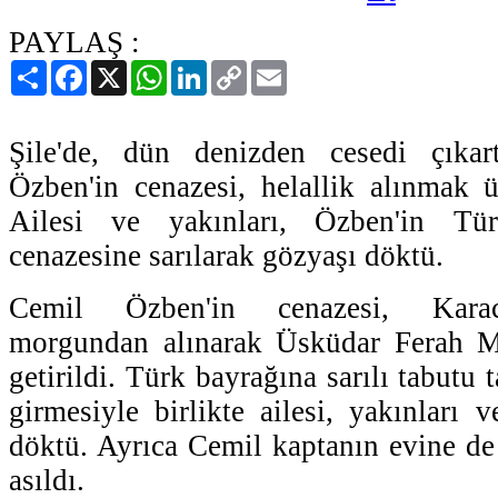
PAYLAŞ :
Paylaş
Facebook
X
WhatsApp
LinkedIn
Copy
Email
Link
Şile'de, dün denizden cesedi çıkar
Özben'in cenazesi, helallik alınmak üz
Ailesi ve yakınları, Özben'in Tür
cenazesine sarılarak gözyaşı döktü.
Cemil Özben'in cenazesi, Karac
morgundan alınarak Üsküdar Ferah Ma
getirildi. Türk bayrağına sarılı tabutu 
girmesiyle birlikte ailesi, yakınları 
döktü. Ayrıca Cemil kaptanın evine de
asıldı.