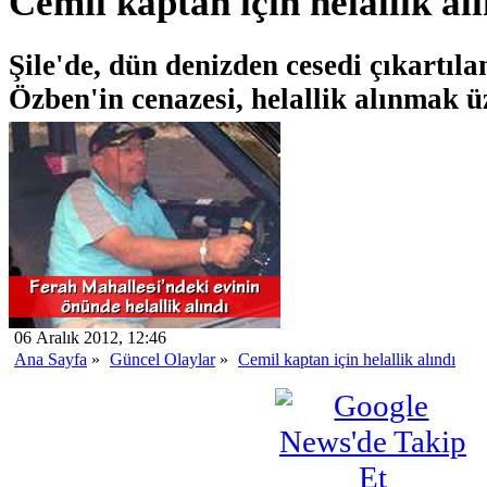
Cemil kaptan için helallik alı
Şile'de, dün denizden cesedi çıkartıl
Özben'in cenazesi, helallik alınmak üz
06 Aralık 2012, 12:46
Ana Sayfa
»
Güncel Olaylar
»
Cemil kaptan için helallik alındı