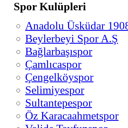
Spor Kulüpleri
Anadolu Üsküdar 190
Beylerbeyi Spor A.Ş
Bağlarbaşıspor
Çamlıcaspor
Çengelköyspor
Selimiyespor
Sultantepespor
Öz Karacaahmetspor