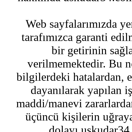
Web sayfalarımızda yer
tarafımızca garanti edil
bir getirinin sağ
verilmemektedir. Bu n
bilgilerdeki hatalardan, 
dayanılarak yapılan i
maddi/manevi zararlardan
üçüncü kişilerin uğraya
dolayı uskudar34