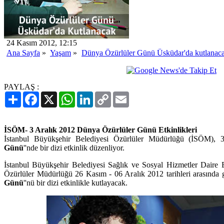
24 Kasım 2012, 12:15
Ana Sayfa
»
Yaşam
»
Dünya Özürlüler Günü Üsküdar'da kutlanac
PAYLAŞ :
Paylaş
Facebook
X
WhatsApp
LinkedIn
Copy
Email
Link
İSÖM- 3 Aralık 2012 Dünya Özürlüler Günü Etkinlikleri
İstanbul Büyükşehir Belediyesi Özürlüler Müdürlüğü (İSÖM), 3
Günü
''nde bir dizi etkinlik düzenliyor.
İstanbul Büyükşehir Belediyesi Sağlık ve Sosyal Hizmetler Daire 
Özürlüler Müdürlüğü 26 Kasım - 06 Aralık 2012 tarihleri arasında ge
Günü
''nü bir dizi etkinlikle kutlayacak.