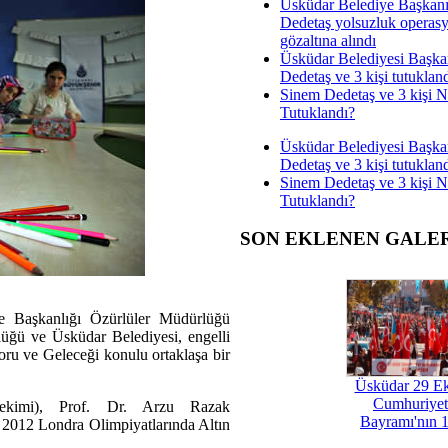
Üsküdar Belediye Başkan
Dedetaş yolsuzluk operas
gözaltına alındı
Üsküdar Belediyesi Başka
Dedetaş ve 3 kişi tutuklan
Sinem Dedetaş ve 3 kişi 
Tutuklandı?
Üsküdar Belediyesi Başka
Dedetaş ve 3 kişi tutuklan
Sinem Dedetaş ve 3 kişi 
Tutuklandı?
SON EKLENEN GALE
re Başkanlığı Özürlüler Müdürlüğü
üğü ve Üsküdar Belediyesi, engelli
oru ve Geleceği konulu ortaklaşa bir
Üsküdar 29 E
Cumhuriyet
Hekimi), Prof. Dr. Arzu Razak
Bayramı'nın 1
 2012 Londra Olimpiyatlarında Altın