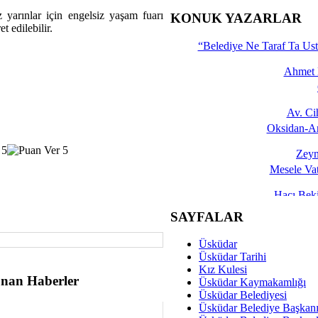
İşte 
z yarınlar için engelsiz yaşam fuarı
KONUK YAZARLAR
 edilebilir.
Yalçın
“Belediye Ne Taraf Ta Ust
Ahmet 
Av. C
Oksidan-An
Zeyn
Mesele Vat
Hacı Be
Okullarda M
SAYFALAR
Mesu
Üsküdar
Dünya Fani, Ama Kısa
Üsküdar Tarihi
Kız Kulesi
Sav
nan Haberler
Üsküdar Kaymakamlığı
Hukukun Adale
Üsküdar Belediyesi
Üsküdar Belediye Başkan