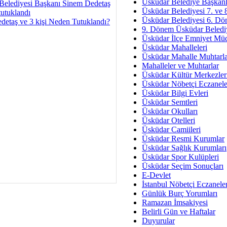
Av. Ş
Üsküdar Belediye Başkanl
Belediyesi Başkanı Sinem Dedetaş
Üsküdar Belediyesi 7. ve
İmar Sorunlarının Genel Ç
tutuklandı
Üsküdar Belediyesi 6. Dö
detaş ve 3 kişi Neden Tutuklandı?
9. Dönem Üsküdar Belediy
Çet
Üsküdar İlçe Emniyet Mü
Arakan Ner
Üsküdar Mahalleleri
Üsküdar Mahalle Muhtarla
Hüsam
Mahalleler ve Muhtarlar
Bayramın Mü
Üsküdar Kültür Merkezler
Üsküdar Nöbetçi Eczanele
Es
Üsküdar Bilgi Evleri
Ruhsal Yön
Üsküdar Semtleri
Üsküdar Okulları
Zülf
Üsküdar Otelleri
Üsküdar Kar
Üsküdar Camiileri
Üsküdar Resmi Kurumlar
Mus
Üsküdar Sağlık Kurumları
Üsküdar Spor Kulüpleri
Üsküdar Seçim Sonuçları
E-Devlet
İstanbul Nöbetçi Eczanele
Günlük Burç Yorumları
Ramazan İmsakiyesi
Belirli Gün ve Haftalar
Duyurular