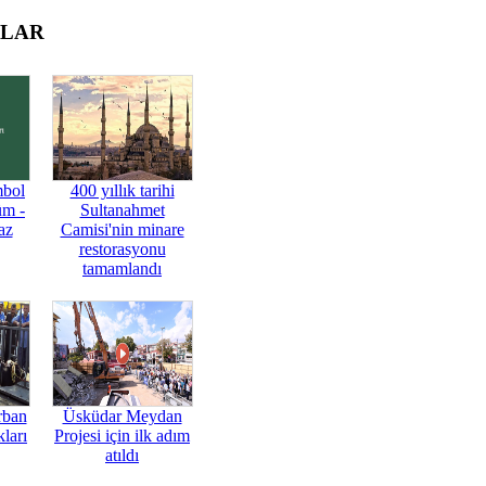
OLAR
mbol
400 yıllık tarihi
üm -
Sultanahmet
az
Camisi'nin minare
restorasyonu
tamamlandı
rban
Üsküdar Meydan
ları
Projesi için ilk adım
atıldı