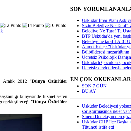
SON YORUMLANANL
Üsküdar İmar Planı Askıya
Sizin Belediye Ne Taraf Ta
ak
Belediye Ne Taraf Ta Ust
BTP Üsküdar'da yeni başka
Belediye ne taraf TA !!!
Ahmet Kılıç : ''Üsküdar yıl
Bülbülderesi mezarlığının gi
Ücretsiz Psikolojik Danış
Üsküdarlı Çocuklar Çocuk
Ücretsiz devlet dershaneler
EN ÇOK OKUNANLAR
 Aralık 2012 ''
Dünya Özürlüler
SON 7 GÜN
BU AY
Başkanlığı bünyesinde hizmet veren
rçekleştireceği ''
Dünya Özürlüler
Üsküdar Belediyesi yolsu
soruşturmasında neler var?
Sinem Dedetaş neden gözal
Üsküdar CHP İlçe Başkan
Tütüncü istifa etti