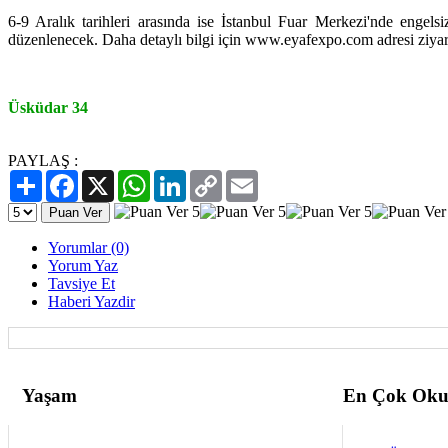
6-9 Aralık tarihleri arasında ise İstanbul Fuar Merkezi'nde engelsi
düzenlenecek. Daha detaylı bilgi için www.eyafexpo.com adresi ziyaret
Üsküdar 34
PAYLAŞ :
Paylaş
Facebook
X
WhatsApp
LinkedIn
Copy
Email
Link
Yorumlar (0)
Yorum Yaz
Tavsiye Et
Haberi Yazdir
Yaşam
En Çok Oku