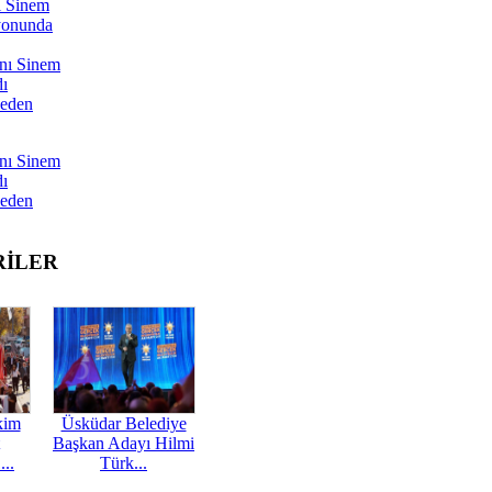
ı Sinem
yonunda
nı Sinem
dı
Neden
nı Sinem
dı
Neden
RİLER
kim
Üsküdar Belediye
Başkan Adayı Hilmi
...
Türk...