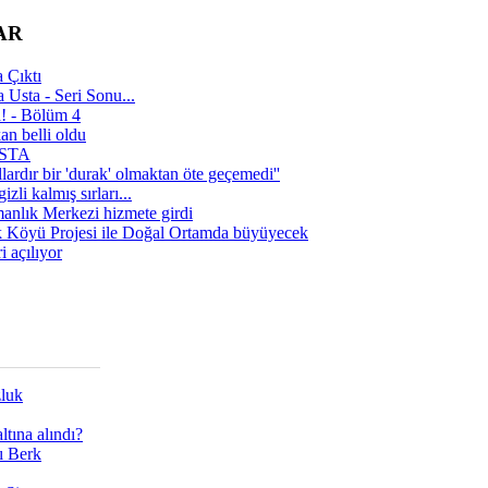
AR
 Çıktı
 Usta - Seri Sonu...
a! - Bölüm 4
n belli oldu
 USTA
lardır bir 'durak' olmaktan öte geçemedi''
zli kalmış sırları...
manlık Merkezi hizmete girdi
 Köyü Projesi ile Doğal Ortamda büyüyecek
i açılıyor
zluk
tına alındı?
ı Berk