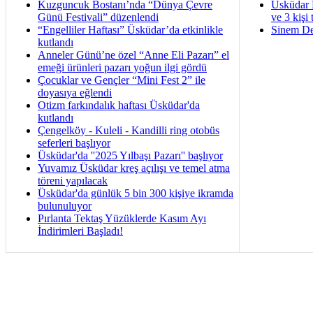
Kuzguncuk Bostanı’nda “Dünya Çevre
Üsküdar 
Günü Festivali” düzenlendi
ve 3 kişi 
“Engelliler Haftası” Üsküdar’da etkinlikle
Sinem De
kutlandı
Anneler Günü’ne özel “Anne Eli Pazarı” el
emeği ürünleri pazarı yoğun ilgi gördü
Çocuklar ve Gençler “Mini Fest 2” ile
doyasıya eğlendi
Otizm farkındalık haftası Üsküdar'da
kutlandı
Çengelköy - Kuleli - Kandilli ring otobüs
seferleri başlıyor
Üsküdar'da ''2025 Yılbaşı Pazarı'' başlıyor
Yuvamız Üsküdar kreş açılışı ve temel atma
töreni yapılacak
Üsküdar'da günlük 5 bin 300 kişiye ikramda
bulunuluyor
Pırlanta Tektaş Yüzüklerde Kasım Ayı
İndirimleri Başladı!