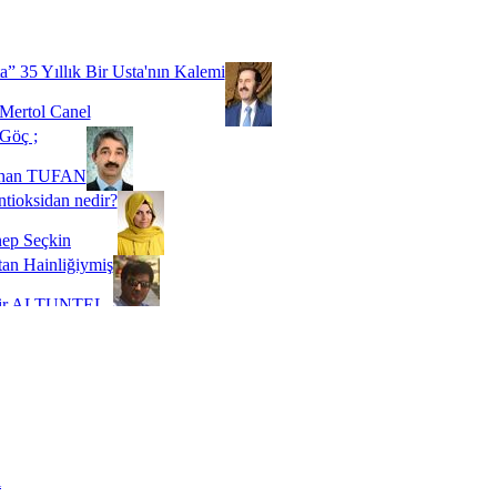
Biz buyuz...
 SOYSEVİNÇ
a” 35 Yıllık Bir Usta'nın Kalemi
Mertol Canel
Göç ;
ihan TUFAN
tioksidan nedir?
ep Seçkin
an Hainliğiymiş
kir ALTUNTEL
adde Bağımlılığı
t Kaymakçı
 Bir Süre De Olsa Burdayız
aş ŞENEL
ti Kalmadı Üstadım!
ı