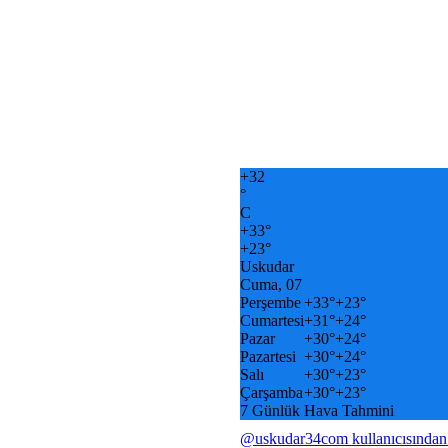
+
32
°
C
+
33°
+
23°
Uskudar
Cuma, 07
Perşembe
+
33°
+
23°
Cumartesi
+
31°
+
24°
Pazar
+
30°
+
24°
Pazartesi
+
30°
+
24°
Salı
+
30°
+
23°
Çarşamba
+
30°
+
23°
7 Günlük Hava Tahmini
@uskudar34com kullanıcısından