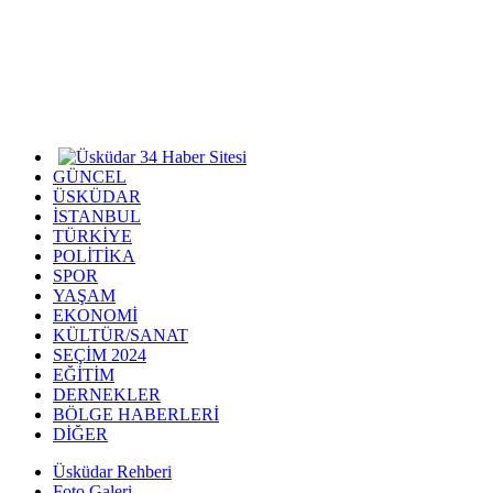
GÜNCEL
ÜSKÜDAR
İSTANBUL
TÜRKİYE
POLİTİKA
SPOR
YAŞAM
EKONOMİ
KÜLTÜR/SANAT
SEÇİM 2024
EĞİTİM
DERNEKLER
BÖLGE HABERLERİ
DİĞER
Üsküdar Rehberi
Foto Galeri