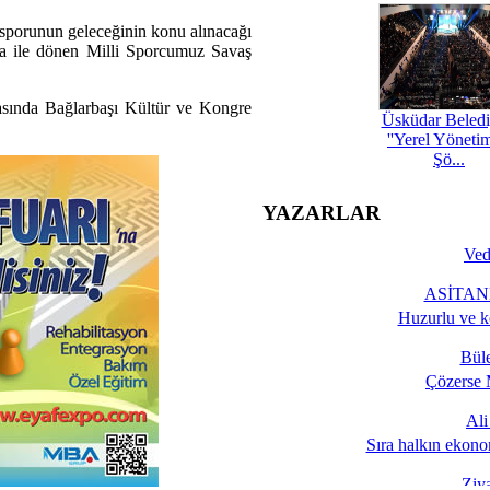
 sporunun geleceğinin konu alınacağı
ya ile dönen Milli Sporcumuz Savaş
asında Bağlarbaşı Kültür ve Kongre
Üsküdar Beledi
''Yerel Yöneti
Şö...
YAZARLAR
Ved
ASİTANE
Huzurlu ve k
Bül
Çözerse 
Al
Sıra halkın ekono
Ziy