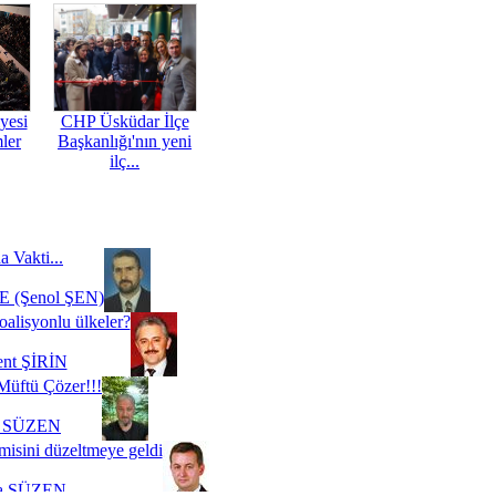
yesi
CHP Üsküdar İlçe
mler
Başkanlığı'nın yeni
ilç...
a Vakti...
 (Şenol ŞEN)
oalisyonlu ülkeler?
ent ŞİRİN
Müftü Çözer!!!
i SÜZEN
misini düzeltmeye geldi
a SÜZEN