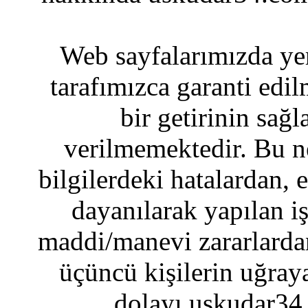
Web sayfalarımızda yer
tarafımızca garanti edil
bir getirinin sağ
verilmemektedir. Bu n
bilgilerdeki hatalardan, 
dayanılarak yapılan i
maddi/manevi zararlardan
üçüncü kişilerin uğraya
dolayı uskudar34