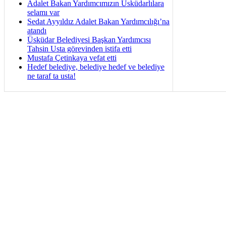
Adalet Bakan Yardımcımızın Üsküdarlılara
selamı var
Sedat Ayyıldız Adalet Bakan Yardımcılığı’na
atandı
Üsküdar Belediyesi Başkan Yardımcısı
Tahsin Usta görevinden istifa etti
Mustafa Çetinkaya vefat etti
Hedef belediye, belediye hedef ve belediye
ne taraf ta usta!