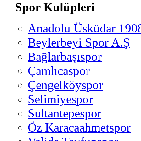
Spor Kulüpleri
Anadolu Üsküdar 190
Beylerbeyi Spor A.Ş
Bağlarbaşıspor
Çamlıcaspor
Çengelköyspor
Selimiyespor
Sultantepespor
Öz Karacaahmetspor