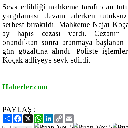
Sevk edildiği mahkeme tarafından tut
yargılaması devam ederken tutuksuz
serbest bırakıldı. Mahkeme Nejat Koç
ay hapis cezası verdi. Cezanın Y
onandıktan sonra aranmaya başlanan
gün gözaltına alındı. Poliste işleml
Koçak adliyeye sevk edildi.
Haberler.com
PAYLAŞ :
Paylaş
Facebook
X
WhatsApp
LinkedIn
Copy
Email
Link