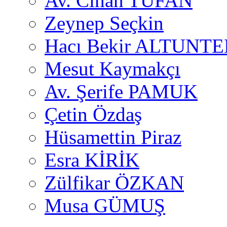
Av. Cihan TUFAN
Zeynep Seçkin
Hacı Bekir ALTUNTE
Mesut Kaymakçı
Av. Şerife PAMUK
Çetin Özdaş
Hüsamettin Piraz
Esra KİRİK
Zülfikar ÖZKAN
Musa GÜMUŞ