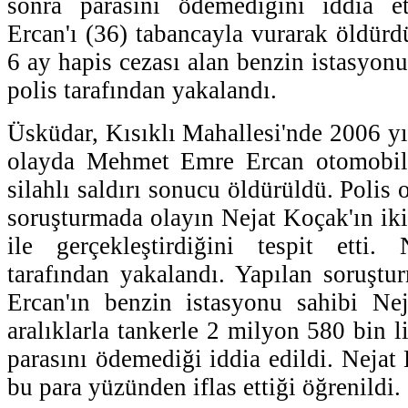
sonra parasını ödemediğini iddia 
Ercan'ı (36) tabancayla vurarak öldürd
6 ay hapis cezası alan benzin istasyon
polis tarafından yakalandı.
Üsküdar, Kısıklı Mahallesi'nde 2006 y
olayda Mehmet Emre Ercan otomobili
silahlı saldırı sonucu öldürüldü. Polis ol
soruşturmada olayın Nejat Koçak'ın iki
ile gerçekleştirdiğini tespit etti
tarafından yakalandı. Yapılan soruş
Ercan'ın benzin istasyonu sahibi Nej
aralıklarla tankerle 2 milyon 580 bin li
parasını ödemediği iddia edildi. Neja
bu para yüzünden iflas ettiği öğrenildi.