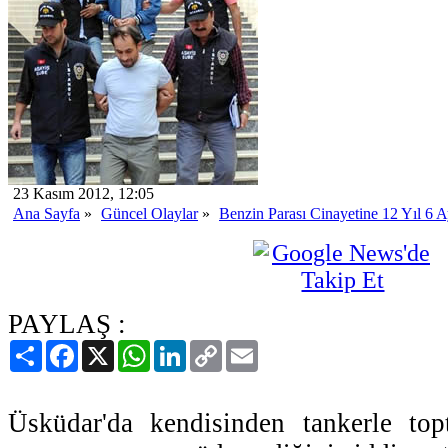
23 Kasım 2012, 12:05
Ana Sayfa
»
Güncel Olaylar
»
Benzin Parası Cinayetine 12 Yıl 6 
PAYLAŞ :
Paylaş
Facebook
X
WhatsApp
LinkedIn
Copy
Email
Link
Üsküdar'da kendisinden tankerle top