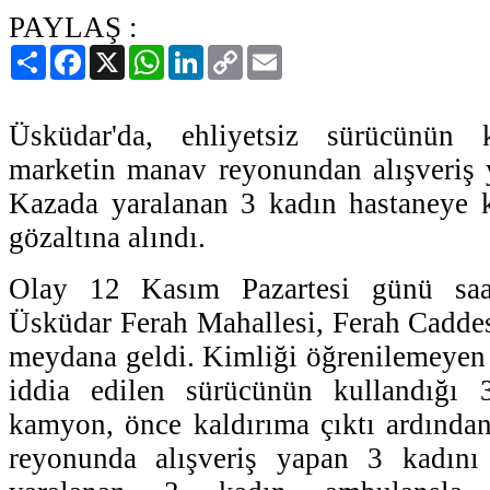
PAYLAŞ :
Paylaş
Facebook
X
WhatsApp
LinkedIn
Copy
Email
Link
Üsküdar'da, ehliyetsiz sürücünün k
marketin manav reyonundan alışveriş 
Kazada yaralanan 3 kadın hastaneye ka
gözaltına alındı.
Olay 12 Kasım Pazartesi günü saat
Üsküdar Ferah Mahallesi, Ferah Cadde
meydana geldi. Kimliği öğrenilemeyen 
iddia edilen sürücünün kullandığı
kamyon, önce kaldırıma çıktı ardında
reyonunda alışveriş yapan 3 kadını