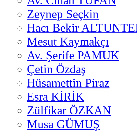
Av. Cihan TUFAN
Zeynep Seçkin
Hacı Bekir ALTUNTE
Mesut Kaymakçı
Av. Şerife PAMUK
Çetin Özdaş
Hüsamettin Piraz
Esra KİRİK
Zülfikar ÖZKAN
Musa GÜMUŞ