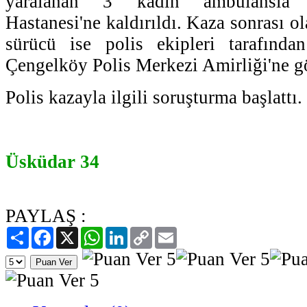
yaralanan 3 kadın ambulansla
Hastanesi'ne kaldırıldı. Kaza sonrası 
sürücü ise polis ekipleri tarafından
Çengelköy Polis Merkezi Amirliği'ne g
Polis kazayla ilgili soruşturma başlattı.
Üsküdar 34
PAYLAŞ :
Paylaş
Facebook
X
WhatsApp
LinkedIn
Copy
Email
Link