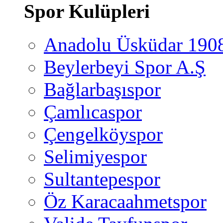
Spor Kulüpleri
Anadolu Üsküdar 190
Beylerbeyi Spor A.Ş
Bağlarbaşıspor
Çamlıcaspor
Çengelköyspor
Selimiyespor
Sultantepespor
Öz Karacaahmetspor