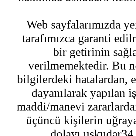
Web sayfalarımızda yer
tarafımızca garanti edil
bir getirinin sağ
verilmemektedir. Bu n
bilgilerdeki hatalardan, 
dayanılarak yapılan i
maddi/manevi zararlardan
üçüncü kişilerin uğraya
dolayı uskudar34