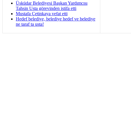
Üsküdar Belediyesi Başkan Yardımcısı
Tahsin Usta görevinden istifa etti
Mustafa Çetinkaya vefat etti
Hedef belediye, belediye hedef ve belediye
ne taraf ta usta!