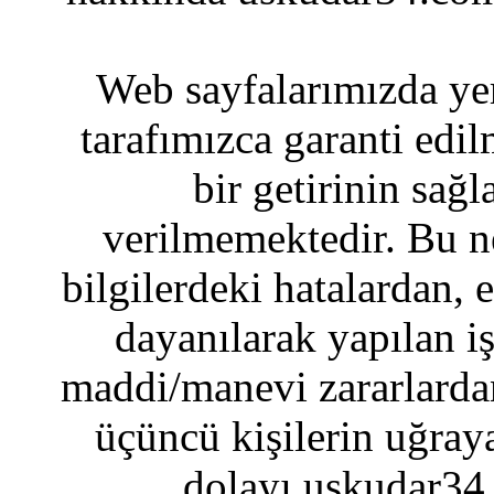
Web sayfalarımızda yer
tarafımızca garanti edil
bir getirinin sağ
verilmemektedir. Bu n
bilgilerdeki hatalardan, 
dayanılarak yapılan i
maddi/manevi zararlardan
üçüncü kişilerin uğraya
dolayı uskudar34