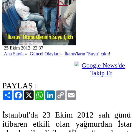
25 Ekim 2012, 22:37
Ana Sayfa
»
Güncel Olaylar
»
İkarus'ların ''Suyu'' çıktı!
PAYLAŞ :
Paylaş
Facebook
X
WhatsApp
LinkedIn
Copy
Email
Link
İstanbul'da 23 Ekim 2012 salı günü
itibaren etkili olan yağmurdan İstan