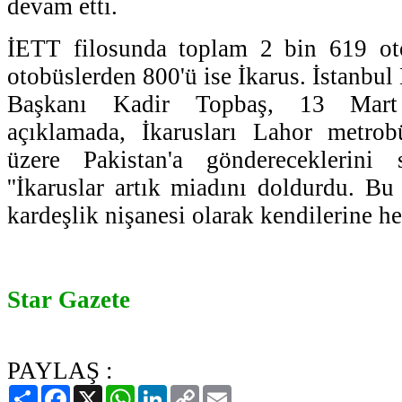
devam etti.
İETT filosunda toplam 2 bin 619 ot
otobüslerden 800'ü ise İkarus. İstanbu
Başkanı Kadir Topbaş, 13 Mart 
açıklamada, İkarusları Lahor metrob
üzere Pakistan'a göndereceklerini 
''İkaruslar artık miadını doldurdu. Bu
kardeşlik nişanesi olarak kendilerine hed
Star Gazete
PAYLAŞ :
Paylaş
Facebook
X
WhatsApp
LinkedIn
Copy
Email