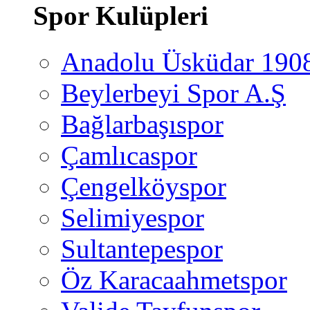
Spor Kulüpleri
Anadolu Üsküdar 190
Beylerbeyi Spor A.Ş
Bağlarbaşıspor
Çamlıcaspor
Çengelköyspor
Selimiyespor
Sultantepespor
Öz Karacaahmetspor