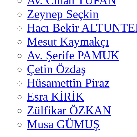
Av. Cihan TUFAN
Zeynep Seçkin
Hacı Bekir ALTUNTE
Mesut Kaymakçı
Av. Şerife PAMUK
Çetin Özdaş
Hüsamettin Piraz
Esra KİRİK
Zülfikar ÖZKAN
Musa GÜMUŞ