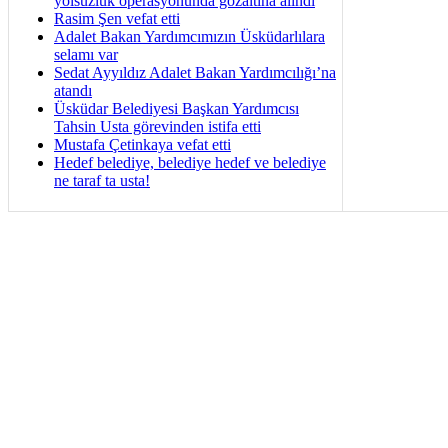
yolsuzluk operasyonunda gözaltına alındı
Rasim Şen vefat etti
Adalet Bakan Yardımcımızın Üsküdarlılara
selamı var
Sedat Ayyıldız Adalet Bakan Yardımcılığı’na
atandı
Üsküdar Belediyesi Başkan Yardımcısı
Tahsin Usta görevinden istifa etti
Mustafa Çetinkaya vefat etti
Hedef belediye, belediye hedef ve belediye
ne taraf ta usta!