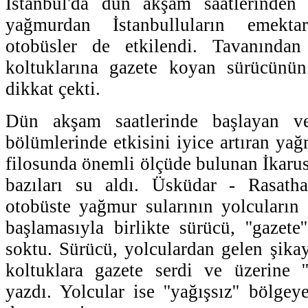
İstanbul'da dün akşam saatlerinden i
yağmurdan İstanbulluların emektar
otobüsler de etkilendi. Tavanında
koltuklarına gazete koyan sürücünün 
dikkat çekti.
Dün akşam saatlerinde başlayan ve
bölümlerinde etkisini iyice artıran ya
filosunda önemli ölçüde bulunan İkaru
bazıları su aldı. Üsküdar - Rasatha
otobüste yağmur sularının yolcuların
başlamasıyla birlikte sürücü, ''gazet
soktu. Sürücü, yolculardan gelen şikay
koltuklara gazete serdi ve üzerine ''
yazdı. Yolcular ise ''yağışsız'' bölge