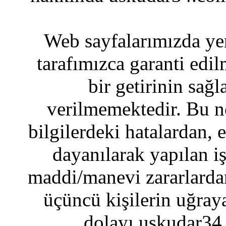
Web sayfalarımızda yer
tarafımızca garanti edil
bir getirinin sağ
verilmemektedir. Bu n
bilgilerdeki hatalardan, 
dayanılarak yapılan i
maddi/manevi zararlardan
üçüncü kişilerin uğraya
dolayı uskudar34