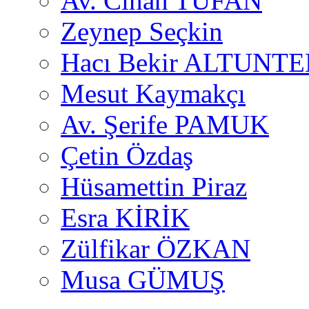
Av. Cihan TUFAN
Zeynep Seçkin
Hacı Bekir ALTUNTE
Mesut Kaymakçı
Av. Şerife PAMUK
Çetin Özdaş
Hüsamettin Piraz
Esra KİRİK
Zülfikar ÖZKAN
Musa GÜMUŞ