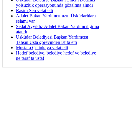
yolsuzluk operasyonunda gözaltına alındı
Rasim Şen vefat etti
Adalet Bakan Yardımcımızın Üsküdarlılara
selamı var
Sedat Ayyıldız Adalet Bakan Yardımcılığı’na
atandı
Üsküdar Belediyesi Başkan Yardımcısı
Tahsin Usta görevinden istifa etti
Mustafa Çetinkaya vefat etti
Hedef belediye, belediye hedef ve belediye
ne taraf ta usta!