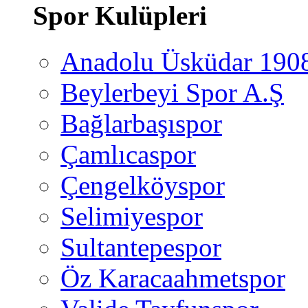
Spor Kulüpleri
Anadolu Üsküdar 190
Beylerbeyi Spor A.Ş
Bağlarbaşıspor
Çamlıcaspor
Çengelköyspor
Selimiyespor
Sultantepespor
Öz Karacaahmetspor