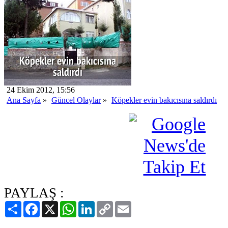
24 Ekim 2012, 15:56
Ana Sayfa
»
Güncel Olaylar
»
Köpekler evin bakıcısına saldırdı
PAYLAŞ :
Paylaş
Facebook
X
WhatsApp
LinkedIn
Copy
Email
Link