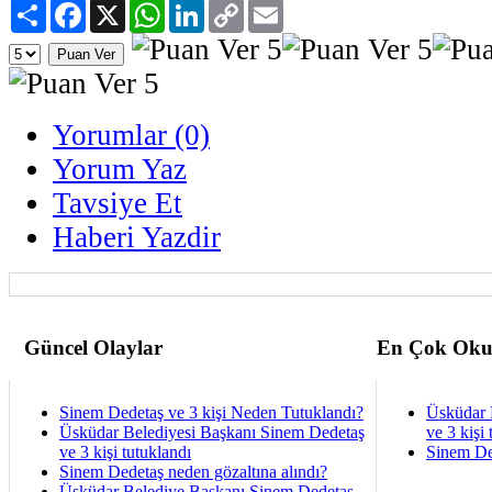
Paylaş
Facebook
X
WhatsApp
LinkedIn
Copy
Email
Link
Yorumlar (0)
Yorum Yaz
Tavsiye Et
Haberi Yazdir
Güncel Olaylar
En Çok Oku
Sinem Dedetaş ve 3 kişi Neden Tutuklandı?
Üsküdar 
Üsküdar Belediyesi Başkanı Sinem Dedetaş
ve 3 kişi 
ve 3 kişi tutuklandı
Sinem De
Sinem Dedetaş neden gözaltına alındı?
Üsküdar Belediye Başkanı Sinem Dedetaş