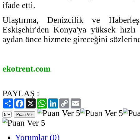
ifade etti.
Ulaştırma, Denizcilik ve Haberle
Eskişehir'den Konya'ya yüksek hızlı 
aydan önce hizmete gireceğini sözlerine
ekotrent.com
PAYLAŞ :
Paylaş
Facebook
X
WhatsApp
LinkedIn
Copy
Email
Link
Yorumlar (0)