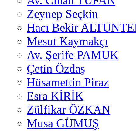
Av. Cihan TUFAN
Zeynep Seçkin
Hacı Bekir ALTUNTE
Mesut Kaymakçı
Av. Şerife PAMUK
Çetin Özdaş
Hüsamettin Piraz
Esra KİRİK
Zülfikar ÖZKAN
Musa GÜMUŞ