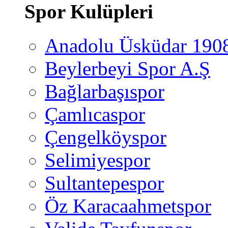
Spor Kulüpleri
Anadolu Üsküdar 190
Beylerbeyi Spor A.Ş
Bağlarbaşıspor
Çamlıcaspor
Çengelköyspor
Selimiyespor
Sultantepespor
Öz Karacaahmetspor