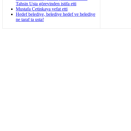
Tahsin Usta görevinden istifa etti
Mustafa Çetinkaya vefat etti
Hedef belediye, belediye hedef ve belediye
ne taraf ta usta!