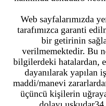
Web sayfalarımızda yer
tarafımızca garanti edil
bir getirinin sağ
verilmemektedir. Bu n
bilgilerdeki hatalardan, 
dayanılarak yapılan i
maddi/manevi zararlardan
üçüncü kişilerin uğraya
dolayı uskudar34