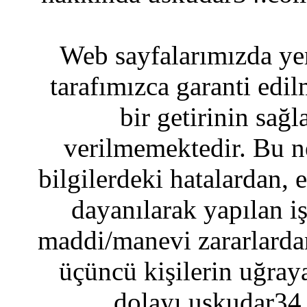
Web sayfalarımızda yer
tarafımızca garanti edil
bir getirinin sağ
verilmemektedir. Bu n
bilgilerdeki hatalardan, 
dayanılarak yapılan i
maddi/manevi zararlardan
üçüncü kişilerin uğraya
dolayı uskudar34