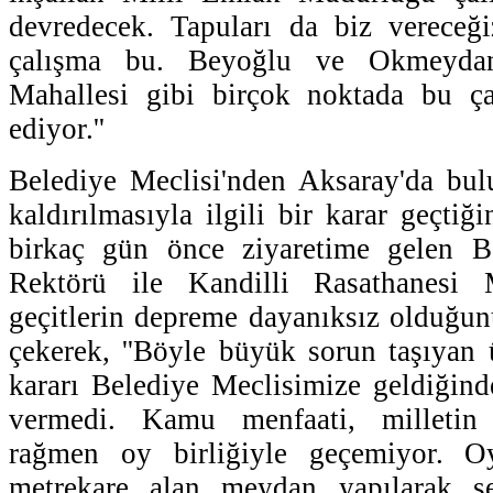
devredecek. Tapuları da biz vereceğ
çalışma bu. Beyoğlu ve Okmeydanı
Mahallesi gibi birçok noktada bu ç
ediyor.''
Belediye Meclisi'nden Aksaray'da bul
kaldırılmasıyla ilgili bir karar geçtiği
birkaç gün önce ziyaretime gelen Bo
Rektörü ile Kandilli Rasathanesi
geçitlerin depreme dayanıksız olduğun
çekerek, ''Böyle büyük sorun taşıyan ü
kararı Belediye Meclisimize geldiğin
vermedi. Kamu menfaati, milletin
rağmen oy birliğiyle geçemiyor. 
metrekare alan meydan yapılarak şeh