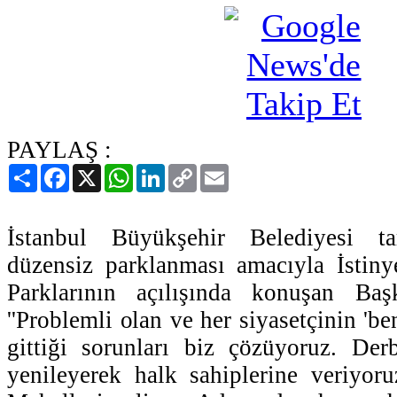
PAYLAŞ :
Paylaş
Facebook
X
WhatsApp
LinkedIn
Copy
Email
Link
İstanbul Büyükşehir Belediyesi tar
düzensiz parklanması amacıyla İstin
Parklarının açılışında konuşan Ba
''Problemli olan ve her siyasetçinin 'be
gittiği sorunları biz çözüyoruz. Der
yenileyerek halk sahiplerine veriyor