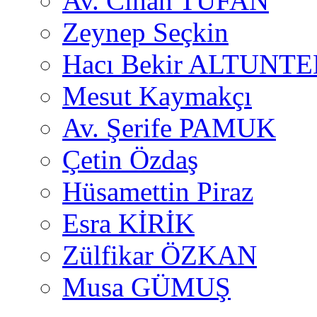
Av. Cihan TUFAN
Zeynep Seçkin
Hacı Bekir ALTUNTE
Mesut Kaymakçı
Av. Şerife PAMUK
Çetin Özdaş
Hüsamettin Piraz
Esra KİRİK
Zülfikar ÖZKAN
Musa GÜMUŞ