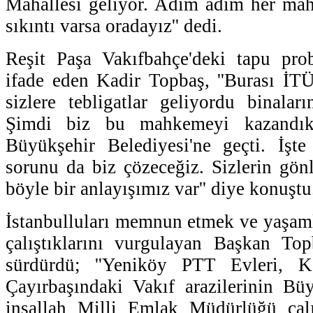
Mahallesi geliyor. Adım adım her mah
sıkıntı varsa oradayız'' dedi.
Reşit Paşa Vakıfbahçe'deki tapu prob
ifade eden Kadir Topbaş, ''Burası İTÜ
sizlere tebligatlar geliyordu binaları
Şimdi biz bu mahkemeyi kazandık
Büyükşehir Belediyesi'ne geçti. İşt
sorunu da biz çözeceğiz. Sizlerin gön
böyle bir anlayışımız var'' diye konuştu
İstanbulluları memnun etmek ve yaşaml
çalıştıklarını vurgulayan Başkan Top
sürdürdü; ''Yeniköy PTT Evleri, 
Çayırbaşındaki Vakıf arazilerinin Büy
inşallah Milli Emlak Müdürlüğü çalı