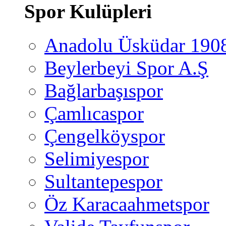
Spor Kulüpleri
Anadolu Üsküdar 190
Beylerbeyi Spor A.Ş
Bağlarbaşıspor
Çamlıcaspor
Çengelköyspor
Selimiyespor
Sultantepespor
Öz Karacaahmetspor