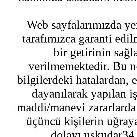
Web sayfalarımızda yer
tarafımızca garanti edil
bir getirinin sağ
verilmemektedir. Bu n
bilgilerdeki hatalardan, 
dayanılarak yapılan i
maddi/manevi zararlardan
üçüncü kişilerin uğraya
dolayı uskudar34