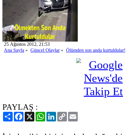
25 Ağustos 2012, 21:53
Ana Sayfa
»
Güncel Olaylar
»
Ölümden son anda kurtuldular!
PAYLAŞ :
Paylaş
Facebook
X
WhatsApp
LinkedIn
Copy
Email
Link