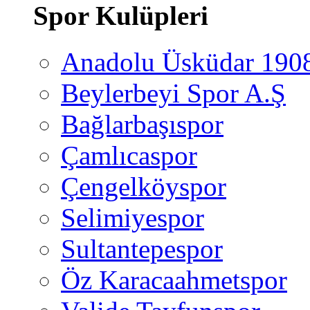
Spor Kulüpleri
Anadolu Üsküdar 190
Beylerbeyi Spor A.Ş
Bağlarbaşıspor
Çamlıcaspor
Çengelköyspor
Selimiyespor
Sultantepespor
Öz Karacaahmetspor