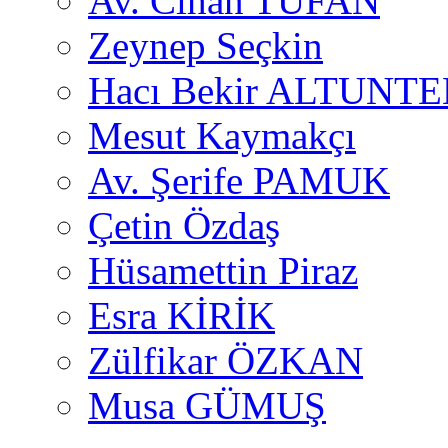
Av. Cihan TUFAN
Zeynep Seçkin
Hacı Bekir ALTUNTE
Mesut Kaymakçı
Av. Şerife PAMUK
Çetin Özdaş
Hüsamettin Piraz
Esra KİRİK
Zülfikar ÖZKAN
Musa GÜMUŞ