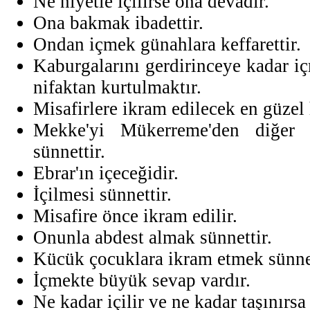
Ne niyetle içilirse ona devadır.
Ona bakmak ibadettir.
Ondan içmek günahlara keffarettir.
Kaburgalarını gerdirinceye kadar i
nifaktan kurtulmaktır.
Misafirlere ikram edilecek en güzel 
Mekke'yi Mükerreme'den diğer b
sünnettir.
Ebrar'ın içeceğidir.
İçilmesi sünnettir.
Misafire önce ikram edilir.
Onunla abdest almak sünnettir.
Kücük çocuklara ikram etmek sünnet
İçmekte büyük sevap vardır.
Ne kadar içilir ve ne kadar taşınırsa