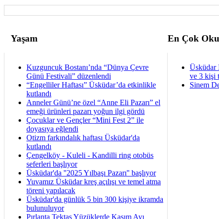
Yaşam
En Çok Oku
Kuzguncuk Bostanı’nda “Dünya Çevre
Üsküdar 
Günü Festivali” düzenlendi
ve 3 kişi 
“Engelliler Haftası” Üsküdar’da etkinlikle
Sinem De
kutlandı
Anneler Günü’ne özel “Anne Eli Pazarı” el
emeği ürünleri pazarı yoğun ilgi gördü
Çocuklar ve Gençler “Mini Fest 2” ile
doyasıya eğlendi
Otizm farkındalık haftası Üsküdar'da
kutlandı
Çengelköy - Kuleli - Kandilli ring otobüs
seferleri başlıyor
Üsküdar'da ''2025 Yılbaşı Pazarı'' başlıyor
Yuvamız Üsküdar kreş açılışı ve temel atma
töreni yapılacak
Üsküdar'da günlük 5 bin 300 kişiye ikramda
bulunuluyor
Pırlanta Tektaş Yüzüklerde Kasım Ayı