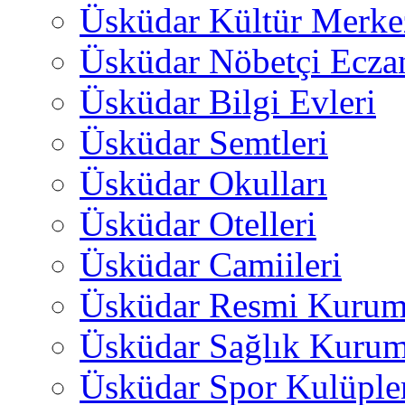
Üsküdar Kültür Merkez
Üsküdar Nöbetçi Ecza
Üsküdar Bilgi Evleri
Üsküdar Semtleri
Üsküdar Okulları
Üsküdar Otelleri
Üsküdar Camiileri
Üsküdar Resmi Kurum
Üsküdar Sağlık Kurum
Üsküdar Spor Kulüple