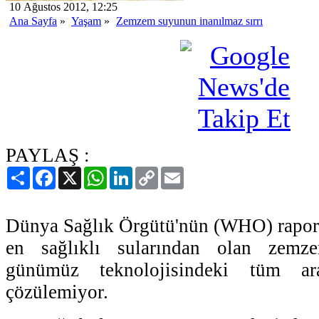
10 Ağustos 2012, 12:25
Ana Sayfa
»
Yaşam
»
Zemzem suyunun inanılmaz sırrı
PAYLAŞ :
Paylaş
Facebook
X
WhatsApp
LinkedIn
Copy
Email
Link
Dünya Sağlık Örgütü'nün (WHO) raporl
en sağlıklı sularından olan zemz
günümüz teknolojisindeki tüm ara
çözülemiyor.