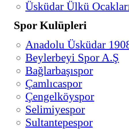
Üsküdar Ülkü Ocaklar
Spor Kulüpleri
Anadolu Üsküdar 190
Beylerbeyi Spor A.Ş
Bağlarbaşıspor
Çamlıcaspor
Çengelköyspor
Selimiyespor
Sultantepespor