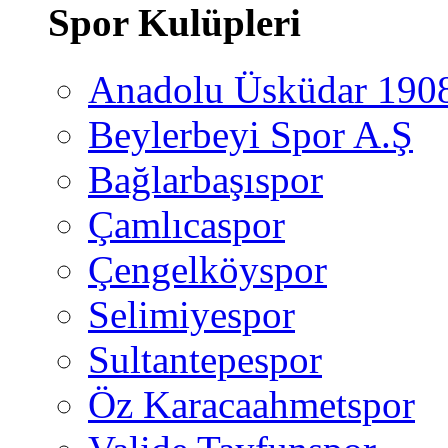
Spor Kulüpleri
Anadolu Üsküdar 190
Beylerbeyi Spor A.Ş
Bağlarbaşıspor
Çamlıcaspor
Çengelköyspor
Selimiyespor
Sultantepespor
Öz Karacaahmetspor