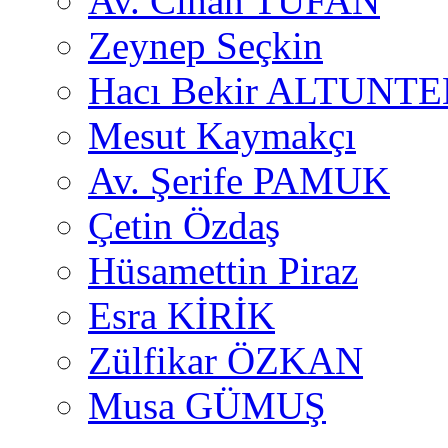
Av. Cihan TUFAN
Zeynep Seçkin
Hacı Bekir ALTUNTE
Mesut Kaymakçı
Av. Şerife PAMUK
Çetin Özdaş
Hüsamettin Piraz
Esra KİRİK
Zülfikar ÖZKAN
Musa GÜMUŞ