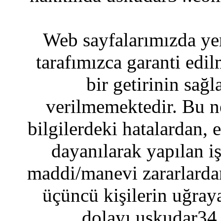
Web sayfalarımızda yer
tarafımızca garanti edil
bir getirinin sağ
verilmemektedir. Bu n
bilgilerdeki hatalardan, 
dayanılarak yapılan i
maddi/manevi zararlardan
üçüncü kişilerin uğraya
dolayı uskudar34