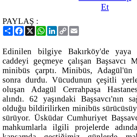
PAYLAŞ :
Paylaş
Facebook
X
WhatsApp
LinkedIn
Copy
Email
Link
Edinilen bilgiye Bakırköy'de yaya 
caddeyi geçmeye çalışan Başsavcı M
minibüs çarptı. Minibüs, Adagül'ün 
sonra durdu. Vücudunun çeşitli yerle
oluşan Adagül Cerrahpaşa Hastanesi
alındı. 62 yaşındaki Başsavcı'nın s
olduğu bildirilirken minibüs sürücüsüyle
sürüyor. Üsküdar Cumhuriyet Başsav
mahkumlarla ilgili projelerde adınd
kapsamda geçtiğimiz günlerde mah