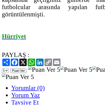
futbolcular arasında yapılan fut
görüntülenmişti.
Hürriyet
PAYLAŞ :
Paylaş
Facebook
X
WhatsApp
LinkedIn
Copy
Email
Link
Yorumlar (0)
Yorum Yaz
Tavsiye Et