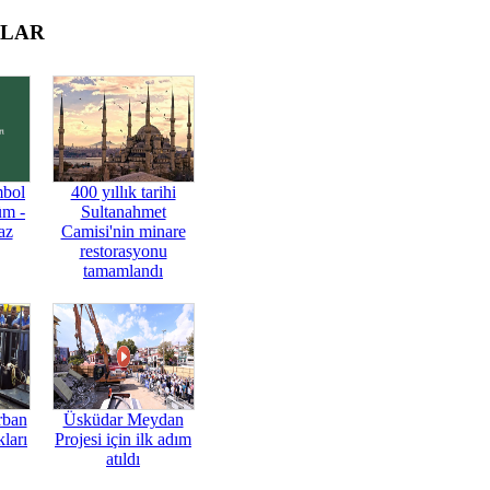
OLAR
mbol
400 yıllık tarihi
üm -
Sultanahmet
az
Camisi'nin minare
restorasyonu
tamamlandı
rban
Üsküdar Meydan
ları
Projesi için ilk adım
atıldı