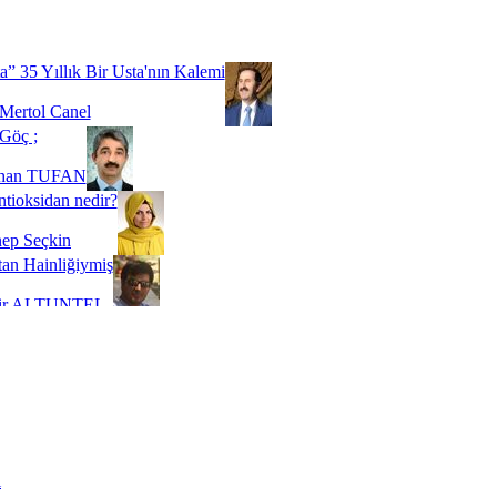
Biz buyuz...
 SOYSEVİNÇ
a” 35 Yıllık Bir Usta'nın Kalemi
Mertol Canel
Göç ;
ihan TUFAN
tioksidan nedir?
ep Seçkin
an Hainliğiymiş
kir ALTUNTEL
adde Bağımlılığı
t Kaymakçı
 Bir Süre De Olsa Burdayız
aş ŞENEL
ti Kalmadı Üstadım!
ı