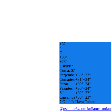
+
32
°
C
+
33°
+
23°
Uskudar
Cuma, 07
Perşembe
+
33°
+
23°
Cumartesi
+
31°
+
24°
Pazar
+
30°
+
24°
Pazartesi
+
30°
+
24°
Salı
+
30°
+
23°
Çarşamba
+
30°
+
23°
7 Günlük Hava Tahmini
@uskudar34com kullanıcısından