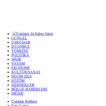
GÜNCEL
ÜSKÜDAR
İSTANBUL
TÜRKİYE
POLİTİKA
SPOR
YAŞAM
EKONOMİ
KÜLTÜR/SANAT
SEÇİM 2024
EĞİTİM
DERNEKLER
BÖLGE HABERLERİ
DİĞER
Üsküdar Rehberi
Foto Galeri