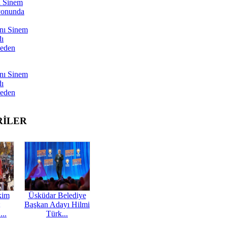
ı Sinem
yonunda
nı Sinem
dı
Neden
nı Sinem
dı
Neden
RİLER
kim
Üsküdar Belediye
Başkan Adayı Hilmi
...
Türk...