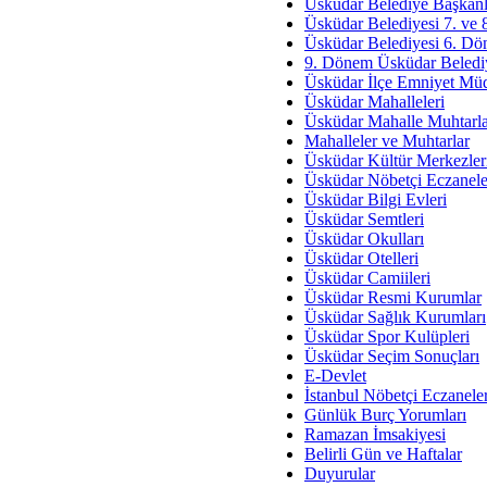
Av. Ş
Üsküdar Belediye Başkanl
Üsküdar Belediyesi 7. ve
İmar Sorunlarının Genel Ç
Üsküdar Belediyesi 6. Dö
9. Dönem Üsküdar Belediy
Çet
Üsküdar İlçe Emniyet Mü
Arakan Ner
Üsküdar Mahalleleri
Üsküdar Mahalle Muhtarla
Hüsam
Mahalleler ve Muhtarlar
Bayramın Mü
Üsküdar Kültür Merkezler
Üsküdar Nöbetçi Eczanele
Es
Üsküdar Bilgi Evleri
Ruhsal Yön
Üsküdar Semtleri
Üsküdar Okulları
Zülf
Üsküdar Otelleri
Üsküdar Kar
Üsküdar Camiileri
Üsküdar Resmi Kurumlar
Mus
Üsküdar Sağlık Kurumları
Üsküdar Spor Kulüpleri
Üsküdar Seçim Sonuçları
E-Devlet
İstanbul Nöbetçi Eczanele
Günlük Burç Yorumları
Ramazan İmsakiyesi
Belirli Gün ve Haftalar
Duyurular