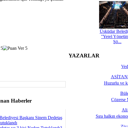
Üsküdar Beledi
''Yerel Yöneti
Şö...
YAZARLAR
Ved
ASİTANE
Huzurlu ve k
Bül
Çözerse 
nan Haberler
Al
Sıra halkın ekono
Belediyesi Başkanı Sinem Dedetaş
tutuklandı
Ziy
detaş ve 3 kişi Neden Tutuklandı?