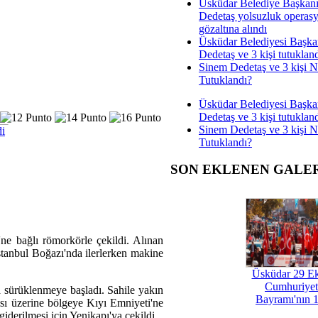
Üsküdar Belediye Başkan
Dedetaş yolsuzluk operas
gözaltına alındı
Üsküdar Belediyesi Başka
Dedetaş ve 3 kişi tutuklan
Sinem Dedetaş ve 3 kişi 
Tutuklandı?
Üsküdar Belediyesi Başka
Dedetaş ve 3 kişi tutuklan
Sinem Dedetaş ve 3 kişi 
di
Tutuklandı?
SON EKLENEN GALE
ne bağlı römorkörle çekildi. Alınan
İstanbul Boğazı'nda ilerlerken makine
Üsküdar 29 E
Cumhuriyet
 sürüklenmeye başladı. Sahile yakın
Bayramı'nın 1
ısı üzerine bölgeye Kıyı Emniyeti'ne
iderilmesi için Yenikapı'ya çekildi.