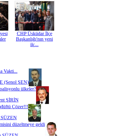
yesi
CHP Üsküdar İlçe
mler
Başkanlığı'nın yeni
ilç...
a Vakti...
 (Şenol ŞEN)
oalisyonlu ülkeler?
ent ŞİRİN
Müftü Çözer!!!
i SÜZEN
misini düzeltmeye geldi
a SÜZEN