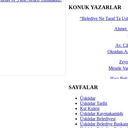
İşte 
KONUK YAZARLAR
Yalçın
“Belediye Ne Taraf Ta Ust
Ahmet 
Av. C
Oksidan-An
Zeyn
Mesele Vat
Hacı Be
Okullarda M
SAYFALAR
Mesu
Üsküdar
Dünya Fani, Ama Kısa
Üsküdar Tarihi
Kız Kulesi
Sav
Üsküdar Kaymakamlığı
Hukukun Adale
Üsküdar Belediyesi
Üsküdar Belediye Başkan