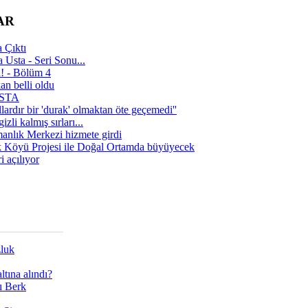
AR
 Çıktı
 Usta - Seri Sonu...
a! - Bölüm 4
n belli oldu
 USTA
lardır bir 'durak' olmaktan öte geçemedi''
zli kalmış sırları...
manlık Merkezi hizmete girdi
 Köyü Projesi ile Doğal Ortamda büyüyecek
i açılıyor
zluk
tına alındı?
ı Berk