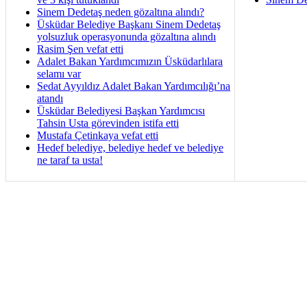
Sinem Dedetaş neden gözaltına alındı?
Üsküdar Belediye Başkanı Sinem Dedetaş
yolsuzluk operasyonunda gözaltına alındı
Rasim Şen vefat etti
Adalet Bakan Yardımcımızın Üsküdarlılara
selamı var
Sedat Ayyıldız Adalet Bakan Yardımcılığı’na
atandı
Üsküdar Belediyesi Başkan Yardımcısı
Tahsin Usta görevinden istifa etti
Mustafa Çetinkaya vefat etti
Hedef belediye, belediye hedef ve belediye
ne taraf ta usta!