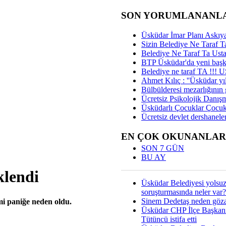
SON YORUMLANANL
Üsküdar İmar Planı Askıya
Sizin Belediye Ne Taraf Ta
Belediye Ne Taraf Ta Ust
BTP Üsküdar'da yeni başka
Belediye ne taraf TA !!!
Ahmet Kılıç : ''Üsküdar yıl
Bülbülderesi mezarlığının gi
Ücretsiz Psikolojik Danış
Üsküdarlı Çocuklar Çocuk
Ücretsiz devlet dershaneler
EN ÇOK OKUNANLAR
SON 7 GÜN
BU AY
klendi
Üsküdar Belediyesi yolsu
soruşturmasında neler var?
Sinem Dedetaş neden gözal
mi paniğe neden oldu.
Üsküdar CHP İlçe Başkan
Tütüncü istifa etti