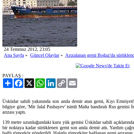
24 Temmuz 2012, 23:05
Ana Sayfa
»
Güncel Olaylar
»
Arızalanan gemi Boğaz'da sürüklen
PAYLAŞ :
Paylaş
Facebook
X
WhatsApp
LinkedIn
Copy
Email
Link
Üsküdar sahili yakınında son anda demir atan gemi, Kıyı Emniyeti'
bilgiye göre, 'Mir Jalal Pashayev' isimli Malta bandıralı Rus gemisi 
arızası yaptı.
139 metre uzunluğundaki kuru yük gemisi Üsküdar sahili açıklarında
bir noktaya kadar sürüklenen gemi son anda demir attı. Yardım çağr
bağlı römorkör gönderildi. Halatla römorköre bağlanan gemi arızanın g