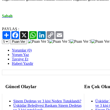
Sabah
PAYLAŞ :
Paylaş
Facebook
X
WhatsApp
LinkedIn
Copy
Email
Link
Yorumlar (0)
Yorum Yaz
Tavsiye Et
Haberi Yazdir
Güncel Olaylar
En Çok Oku
Sinem Dedetaş ve 3 kişi Neden Tutuklandı?
Üsküdar 
Üsküdar Belediyesi Başkanı Sinem Dedetaş
ve 3 kişi 
ve 3 kişi tutuklandı
Sinem De