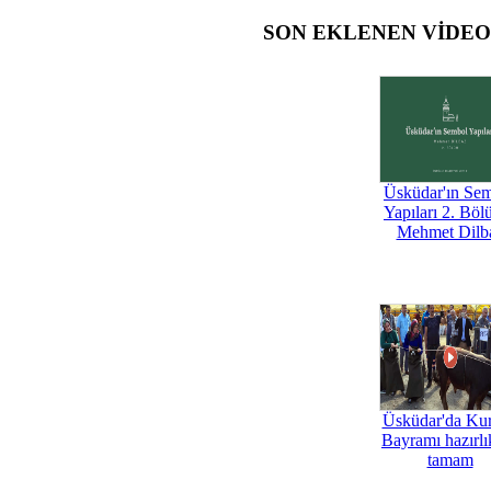
SON EKLENEN VİDE
Üsküdar'ın Se
Yapıları 2. Böl
Mehmet Dilb
Üsküdar'da Ku
Bayramı hazırlık
tamam