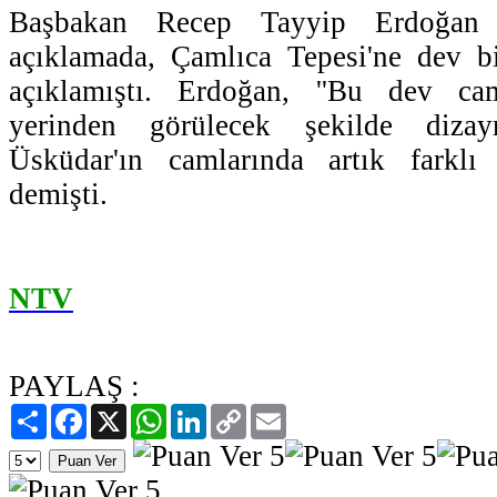
Başbakan Recep Tayyip Erdoğan 
açıklamada, Çamlıca Tepesi'ne dev bi
açıklamıştı. Erdoğan, ''Bu dev cam
yerinden görülecek şekilde dizay
Üsküdar'ın camlarında artık farklı 
demişti.
NTV
PAYLAŞ :
Paylaş
Facebook
X
WhatsApp
LinkedIn
Copy
Email
Link