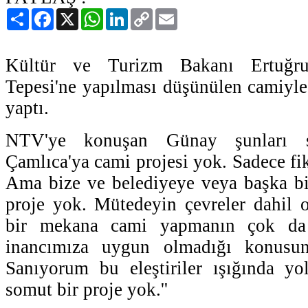
Paylaş
Facebook
X
WhatsApp
LinkedIn
Copy
Email
Link
Kültür ve Turizm Bakanı Ertuğr
Tepesi'ne yapılması düşünülen camiyle 
yaptı.
NTV'ye konuşan Günay şunları s
Çamlıca'ya cami projesi yok. Sadece fiki
Ama bize ve belediyeye veya başka bi
proje yok. Mütedeyin çevreler dahil 
bir mekana cami yapmanın çok da 
inancımıza uygun olmadığı konusund
Sanıyorum bu eleştiriler ışığında yo
somut bir proje yok.''