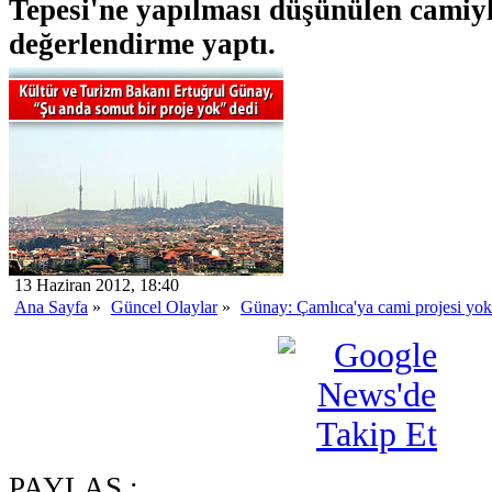
Tepesi'ne yapılması düşünülen camiyle
değerlendirme yaptı.
13 Haziran 2012, 18:40
Ana Sayfa
»
Güncel Olaylar
»
Günay: Çamlıca'ya cami projesi yok
PAYLAŞ :