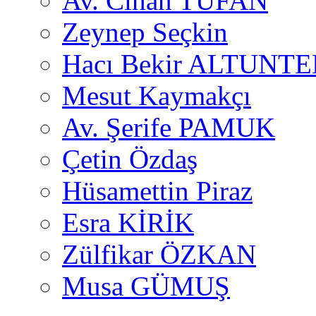
Av. Cihan TUFAN
Zeynep Seçkin
Hacı Bekir ALTUNTE
Mesut Kaymakçı
Av. Şerife PAMUK
Çetin Özdaş
Hüsamettin Piraz
Esra KİRİK
Zülfikar ÖZKAN
Musa GÜMUŞ