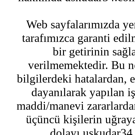
Web sayfalarımızda yer
tarafımızca garanti edil
bir getirinin sağ
verilmemektedir. Bu n
bilgilerdeki hatalardan, 
dayanılarak yapılan i
maddi/manevi zararlardan
üçüncü kişilerin uğraya
dolayı uskudar34