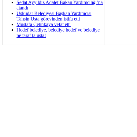
Sedat Ayyıldız Adalet Bakan Yardımcılığı’na
atandı
Üsküdar Belediyesi Başkan Yardımcısı
Tahsin Usta görevinden istifa etti
Mustafa Çetinkaya vefat etti
Hedef belediye, belediye hedef ve belediye
ne taraf ta usta!