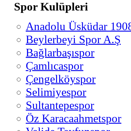
Spor Kulüpleri
Anadolu Üsküdar 190
Beylerbeyi Spor A.Ş
Bağlarbaşıspor
Çamlıcaspor
Çengelköyspor
Selimiyespor
Sultantepespor
Öz Karacaahmetspor