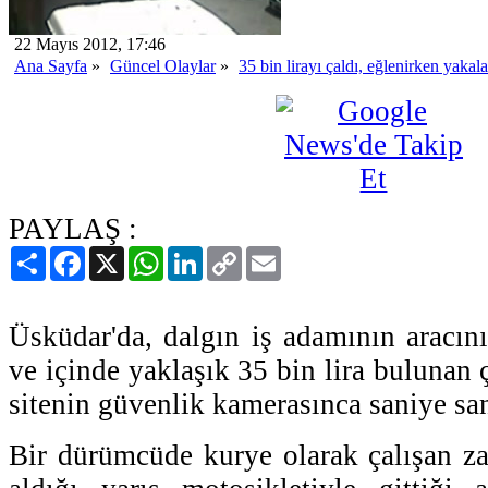
22 Mayıs 2012, 17:46
Ana Sayfa
»
Güncel Olaylar
»
35 bin lirayı çaldı, eğlenirken yakal
PAYLAŞ :
Paylaş
Facebook
X
WhatsApp
LinkedIn
Copy
Email
Link
Üsküdar'da, dalgın iş adamının aracın
ve içinde yaklaşık 35 bin lira bulunan 
sitenin güvenlik kamerasınca saniye sa
Bir dürümcüde kurye olarak çalışan zan