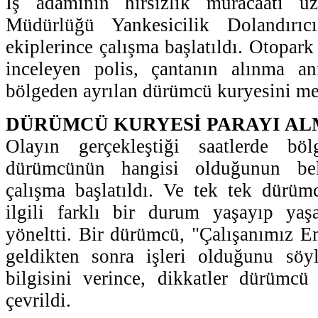
İş adamının hırsızlık müracaatı ü
Müdürlüğü Yankesicilik Dolandırıc
ekiplerince çalışma başlatıldı. Otopar
inceleyen polis, çantanın alınma a
bölgeden ayrılan dürümcü kuryesini mer
DÜRÜMCÜ KURYESİ PARAYI AL
Olayın gerçekleştiği saatlerde bö
dürümcünün hangisi olduğunun bel
çalışma başlatıldı. Ve tek tek dürümcü
ilgili farklı bir durum yaşayıp yaş
yöneltti. Bir dürümcü, "Çalışanımız Em
geldikten sonra işleri olduğunu söyl
bilgisini verince, dikkatler dürümcü
çevrildi.