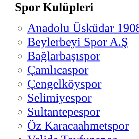
Spor Kulüpleri
Anadolu Üsküdar 190
Beylerbeyi Spor A.Ş
Bağlarbaşıspor
Çamlıcaspor
Çengelköyspor
Selimiyespor
Sultantepespor
Öz Karacaahmetspor