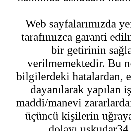
Web sayfalarımızda yer
tarafımızca garanti edil
bir getirinin sağ
verilmemektedir. Bu n
bilgilerdeki hatalardan, 
dayanılarak yapılan i
maddi/manevi zararlardan
üçüncü kişilerin uğraya
dolayı uskudar34