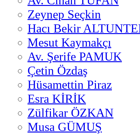
Av. Cihan TUFAN
Zeynep Seçkin
Hacı Bekir ALTUNTE
Mesut Kaymakçı
Av. Şerife PAMUK
Çetin Özdaş
Hüsamettin Piraz
Esra KİRİK
Zülfikar ÖZKAN
Musa GÜMUŞ