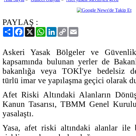
PAYLAŞ :
Paylaş
Facebook
X
WhatsApp
LinkedIn
Copy
Email
Link
Askeri Yasak Bölgeler ve Güvenli
kapsamında bulunan yerler de Bakanl
bakanlığa veya TOKİ'ye bedelsiz de
türlü imar ve yapılaşma geçici olarak d
Afet Riski Altındaki Alanların Dönü
Kanun Tasarısı, TBMM Genel Kurulu'
yasalaştı.
Yasa, afet riski altındaki alanlar ile