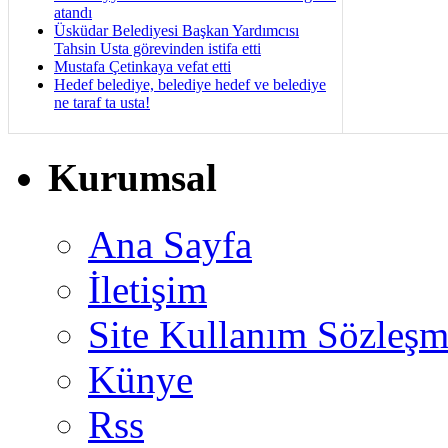
atandı
Üsküdar Belediyesi Başkan Yardımcısı
Tahsin Usta görevinden istifa etti
Mustafa Çetinkaya vefat etti
Hedef belediye, belediye hedef ve belediye
ne taraf ta usta!
Kurumsal
Ana Sayfa
İletişim
Site Kullanım Sözleşm
Künye
Rss