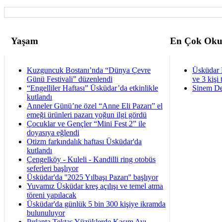
Yaşam
En Çok Oku
Kuzguncuk Bostanı’nda “Dünya Çevre
Üsküdar 
Günü Festivali” düzenlendi
ve 3 kişi 
“Engelliler Haftası” Üsküdar’da etkinlikle
Sinem De
kutlandı
Anneler Günü’ne özel “Anne Eli Pazarı” el
emeği ürünleri pazarı yoğun ilgi gördü
Çocuklar ve Gençler “Mini Fest 2” ile
doyasıya eğlendi
Otizm farkındalık haftası Üsküdar'da
kutlandı
Çengelköy - Kuleli - Kandilli ring otobüs
seferleri başlıyor
Üsküdar'da ''2025 Yılbaşı Pazarı'' başlıyor
Yuvamız Üsküdar kreş açılışı ve temel atma
töreni yapılacak
Üsküdar'da günlük 5 bin 300 kişiye ikramda
bulunuluyor
Pırlanta Tektaş Yüzüklerde Kasım Ayı