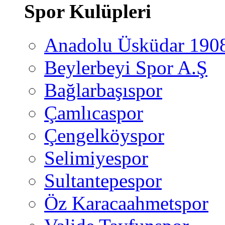
Spor Kulüpleri
Anadolu Üsküdar 190
Beylerbeyi Spor A.Ş
Bağlarbaşıspor
Çamlıcaspor
Çengelköyspor
Selimiyespor
Sultantepespor
Öz Karacaahmetspor