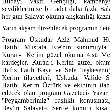
Hüdayi Vakfı Gençliği, kampany
sevdiklerimize bir adet daha fazla Sa
her gün Salavat okuma alışkanlığı kazan
Yarın akşam düzenlecek programın detay
Program Üsküdar Aziz Mahmud Hü
Hatibi Mustafa Efe'nin sunumuyla
Kuran-ı Kerim güzel okuma 4.sü Meh
kardeşler, Kuran-ı Kerim güzel oku
Hafız Fatih Kaya ve Sefa Taşkeseno
Kerim tilavetleri, Üsküdar Valide 
Hatibi Kerim Öztürk ve ekibinin ilah
edecek olan program Gazeteci- Yazar 
''Peygamberimiz'' başlıklı konuşma
Bey'in Salavat-ı Şerife konulu kısa 