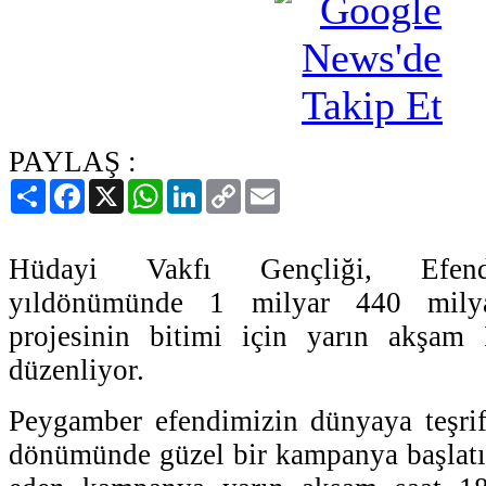
PAYLAŞ :
Paylaş
Facebook
X
WhatsApp
LinkedIn
Copy
Email
Link
Hüdayi Vakfı Gençliği, Efendi
yıldönümünde 1 milyar 440 milyar
projesinin bitimi için yarın akşam 
düzenliyor.
Peygamber efendimizin dünyaya teşrifl
dönümünde güzel bir kampanya başlatıl