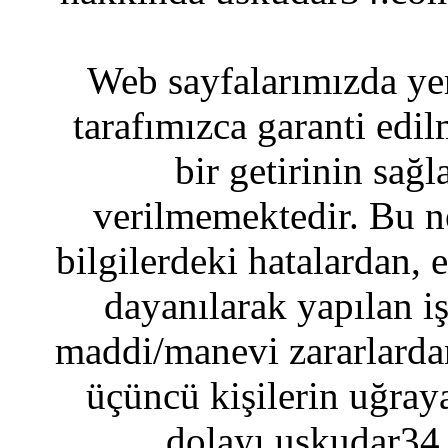
Web sayfalarımızda yer
tarafımızca garanti edil
bir getirinin sağ
verilmemektedir. Bu n
bilgilerdeki hatalardan, 
dayanılarak yapılan i
maddi/manevi zararlardan
üçüncü kişilerin uğraya
dolayı uskudar34