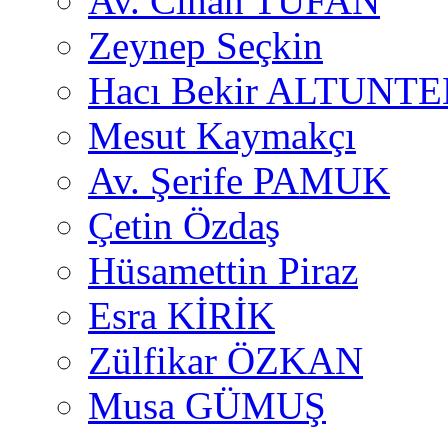
Av. Cihan TUFAN
Zeynep Seçkin
Hacı Bekir ALTUNTE
Mesut Kaymakçı
Av. Şerife PAMUK
Çetin Özdaş
Hüsamettin Piraz
Esra KİRİK
Zülfikar ÖZKAN
Musa GÜMUŞ