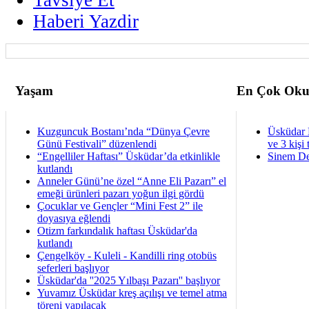
Haberi Yazdir
Yaşam
En Çok Oku
Kuzguncuk Bostanı’nda “Dünya Çevre
Üsküdar 
Günü Festivali” düzenlendi
ve 3 kişi 
“Engelliler Haftası” Üsküdar’da etkinlikle
Sinem De
kutlandı
Anneler Günü’ne özel “Anne Eli Pazarı” el
emeği ürünleri pazarı yoğun ilgi gördü
Çocuklar ve Gençler “Mini Fest 2” ile
doyasıya eğlendi
Otizm farkındalık haftası Üsküdar'da
kutlandı
Çengelköy - Kuleli - Kandilli ring otobüs
seferleri başlıyor
Üsküdar'da ''2025 Yılbaşı Pazarı'' başlıyor
Yuvamız Üsküdar kreş açılışı ve temel atma
töreni yapılacak