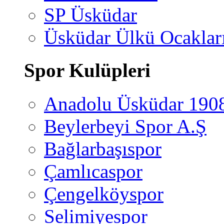
SP Üsküdar
Üsküdar Ülkü Ocaklar
Spor Kulüpleri
Anadolu Üsküdar 190
Beylerbeyi Spor A.Ş
Bağlarbaşıspor
Çamlıcaspor
Çengelköyspor
Selimiyespor