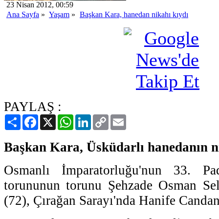
23 Nisan 2012, 00:59
Ana Sayfa
»
Yaşam
»
Başkan Kara, hanedan nikahı kıydı
PAYLAŞ :
Paylaş
Facebook
X
WhatsApp
LinkedIn
Copy
Email
Link
Başkan Kara, Üsküdarlı hanedanın ni
Osmanlı İmparatorluğu'nun 33. Pa
torununun torunu Şehzade Osman Se
(72), Çırağan Sarayı'nda Hanife Candan