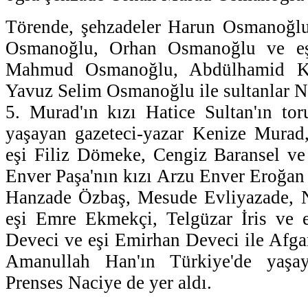
Törende, şehzadeler Harun Osmanoğl
Osmanoğlu, Orhan Osmanoğlu ve eş
Mahmud Osmanoğlu, Abdülhamid K
Yavuz Selim Osmanoğlu ile sultanlar N
5. Murad'ın kızı Hatice Sultan'ın tor
yaşayan gazeteci-yazar Kenize Mura
eşi Filiz Dömeke, Cengiz Baransel ve
Enver Paşa'nın kızı Arzu Enver Eroğan
Hanzade Özbaş, Mesude Evliyazade, 
eşi Emre Ekmekçi, Telgüzar İris ve e
Deveci ve eşi Emirhan Deveci ile Afgan
Amanullah Han'ın Türkiye'de yaşa
Prenses Naciye de yer aldı.