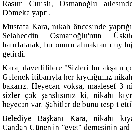
Rasim Cinisli, Osmanoğlu ailesi
Dömeke yaptı.
Mustafa Kara, nikah öncesinde yaptı
Selaheddin Osmanoğlu'nun Üsküd
hatırlatarak, bu onuru almaktan duyd
getirdi.
Kara, davetlililere ''Sizleri bu akşam 
Gelenek itibarıyla her kıydığımız nika
bakarız. Heyecan yoksa, maalesef 3 n
sizler çok şanslısınız ki, nikahı kıy
heyecan var. Şahitler de bunu tespit ettil
Belediye Başkanı Kara, nikahı kıy
Candan Günen'in ''evet'' demesinin ar