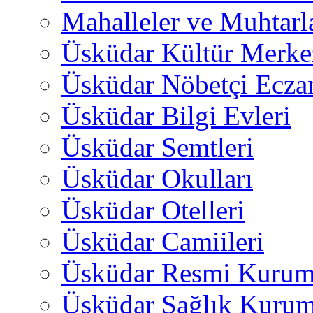
Mahalleler ve Muhtarl
Üsküdar Kültür Merkez
Üsküdar Nöbetçi Ecza
Üsküdar Bilgi Evleri
Üsküdar Semtleri
Üsküdar Okulları
Üsküdar Otelleri
Üsküdar Camiileri
Üsküdar Resmi Kurum
Üsküdar Sağlık Kurum