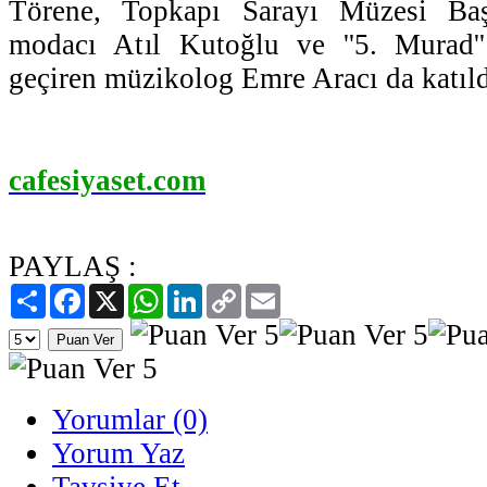
Törene, Topkapı Sarayı Müzesi Başk
modacı Atıl Kutoğlu ve ''5. Murad''
geçiren müzikolog Emre Aracı da katıld
cafesiyaset.com
PAYLAŞ :
Paylaş
Facebook
X
WhatsApp
LinkedIn
Copy
Email
Link
Yorumlar (0)
Yorum Yaz
Tavsiye Et