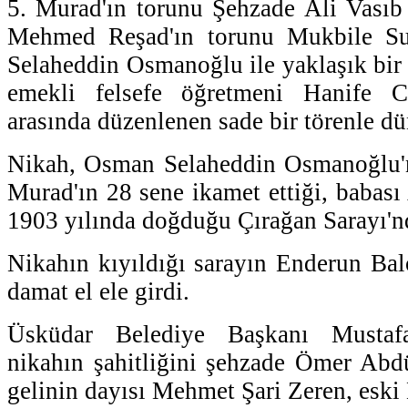
5. Murad'ın torunu Şehzade Ali Vasıb 
Mehmed Reşad'ın torunu Mukbile Su
Selaheddin Osmanoğlu ile yaklaşık bir 
emekli felsefe öğretmeni Hanife 
arasında düzenlenen sade bir törenle dü
Nikah, Osman Selaheddin Osmanoğlu'n
Murad'ın 28 sene ikamet ettiği, babası
1903 yılında doğduğu Çırağan Sarayı'nd
Nikahın kıyıldığı sarayın Enderun Bal
damat el ele girdi.
Üsküdar Belediye Başkanı Mustafa
nikahın şahitliğini şehzade Ömer Ab
gelinin dayısı Mehmet Şari Zeren, eski