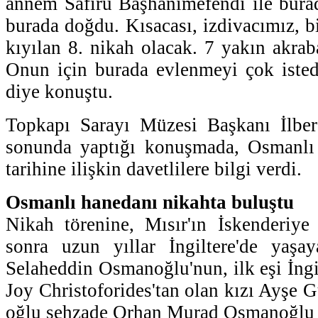
annem Safiru Başhanımefendi ile bura
burada doğdu. Kısacası, izdivacımız, b
kıyılan 8. nikah olacak. 7 yakın akra
Onun için burada evlenmeyi çok iste
diye konuştu.
Topkapı Sarayı Müzesi Başkanı İlber
sonunda yaptığı konuşmada, Osmanlı
tarihine ilişkin davetlilere bilgi verdi.
Osmanlı hanedanı nikahta buluştu
Nikah törenine, Mısır'ın İskenderiye
sonra uzun yıllar İngiltere'de yaş
Selaheddin Osmanoğlu'nun, ilk eşi İngi
Joy Christoforides'tan olan kızı Ayşe
oğlu şehzade Orhan Murad Osmanoğlu d