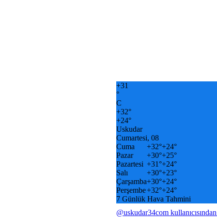
+
31
°
C
+
32°
+
24°
Uskudar
Cumartesi, 08
Cuma
+
32°
+
24°
Pazar
+
30°
+
25°
Pazartesi
+
31°
+
24°
Salı
+
30°
+
23°
Çarşamba
+
30°
+
24°
Perşembe
+
32°
+
24°
7 Günlük Hava Tahmini
@uskudar34com kullanıcısından