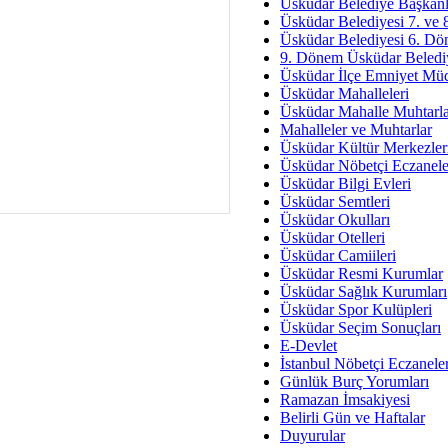
Av. Ş
Üsküdar Belediye Başkanl
Üsküdar Belediyesi 7. ve
İmar Sorunlarının Genel Ç
Üsküdar Belediyesi 6. Dö
9. Dönem Üsküdar Belediy
Çet
Üsküdar İlçe Emniyet Mü
Arakan Ner
Üsküdar Mahalleleri
Üsküdar Mahalle Muhtarla
Hüsam
Mahalleler ve Muhtarlar
Bayramın Mü
Üsküdar Kültür Merkezler
Üsküdar Nöbetçi Eczanele
Es
Üsküdar Bilgi Evleri
Ruhsal Yön
Üsküdar Semtleri
Üsküdar Okulları
Zülf
Üsküdar Otelleri
Üsküdar Kar
Üsküdar Camiileri
Üsküdar Resmi Kurumlar
Mus
Üsküdar Sağlık Kurumları
Üsküdar Spor Kulüpleri
Üsküdar Seçim Sonuçları
E-Devlet
İstanbul Nöbetçi Eczanele
Günlük Burç Yorumları
Ramazan İmsakiyesi
Belirli Gün ve Haftalar
Duyurular