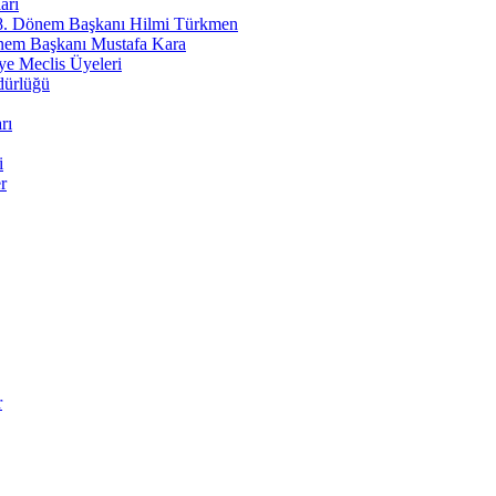
erife PAMUK
arı
 8. Dönem Başkanı Hilmi Türkmen
özümü ''Riskli Alan Dönüşümü''
nem Başkanı Mustafa Kara
e Meclis Üyeleri
in Özdaş
dürlüğü
eden Nereye - 2
rı
ettin Piraz
barek Olsun Baba!
i
r
ra KİRİK
den İyilik Hali
ikar ÖZKAN
adavut Paşa Camii
a GÜMUŞ
r