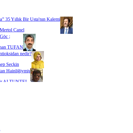
Biz buyuz...
 SOYSEVİNÇ
a” 35 Yıllık Bir Usta'nın Kalemi
Mertol Canel
Göç ;
ihan TUFAN
tioksidan nedir?
ep Seçkin
an Hainliğiymiş
kir ALTUNTEL
adde Bağımlılığı
t Kaymakçı
 Bir Süre De Olsa Burdayız
aş ŞENEL
ti Kalmadı Üstadım!
ı