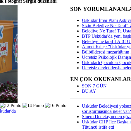
ik Fotoğraf Sergisi düzenledi.
SON YORUMLANANL
Üsküdar İmar Planı Askıya
Sizin Belediye Ne Taraf Ta
Belediye Ne Taraf Ta Ust
BTP Üsküdar'da yeni başka
Belediye ne taraf TA !!!
Ahmet Kılıç : ''Üsküdar yıl
Bülbülderesi mezarlığının gi
Ücretsiz Psikolojik Danış
Üsküdarlı Çocuklar Çocuk
Ücretsiz devlet dershaneler
EN ÇOK OKUNANLAR
SON 7 GÜN
BU AY
Üsküdar Belediyesi yolsu
sküdar'da
soruşturmasında neler var?
Sinem Dedetaş neden gözal
Üsküdar CHP İlçe Başkan
Tütüncü istifa etti