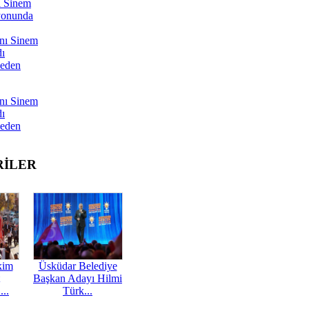
ı Sinem
yonunda
nı Sinem
dı
Neden
nı Sinem
dı
Neden
RİLER
kim
Üsküdar Belediye
Başkan Adayı Hilmi
...
Türk...