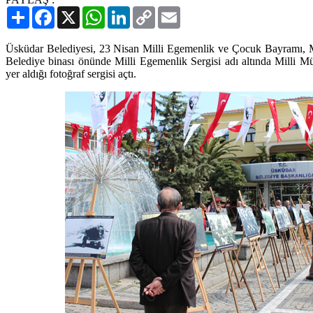
Paylaş
Facebook
X
WhatsApp
LinkedIn
Copy
Email
Link
Üsküdar Belediyesi, 23 Nisan Milli Egemenlik ve Çocuk Bayramı, M
Belediye binası önünde Milli Egemenlik Sergisi adı altında Milli Müc
yer aldığı fotoğraf sergisi açtı.