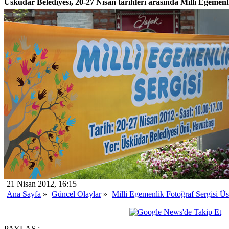
Üsküdar Belediyesi, 20-27 Nisan tarihleri arasında Milli Egemenl
21 Nisan 2012, 16:15
Ana Sayfa
»
Güncel Olaylar
»
Milli Egemenlik Fotoğraf Sergisi Ü
PAYLAŞ :