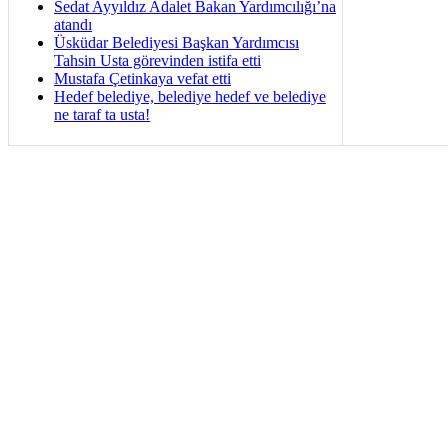
Sedat Ayyıldız Adalet Bakan Yardımcılığı’na
atandı
Üsküdar Belediyesi Başkan Yardımcısı
Tahsin Usta görevinden istifa etti
Mustafa Çetinkaya vefat etti
Hedef belediye, belediye hedef ve belediye
ne taraf ta usta!