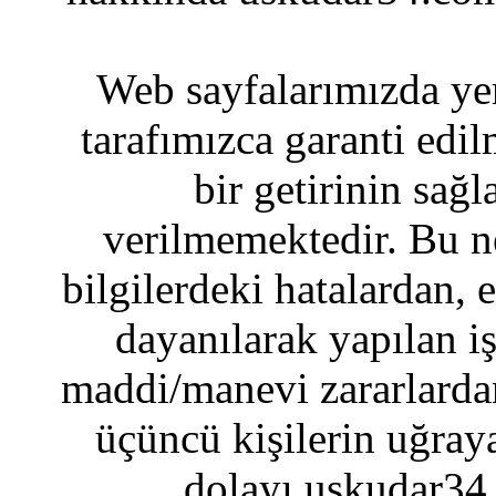
Web sayfalarımızda yer
tarafımızca garanti edil
bir getirinin sağ
verilmemektedir. Bu n
bilgilerdeki hatalardan, 
dayanılarak yapılan i
maddi/manevi zararlardan
üçüncü kişilerin uğraya
dolayı uskudar34