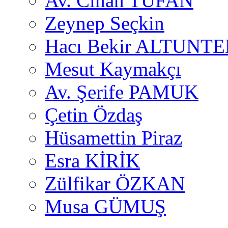
Av. Cihan TUFAN
Zeynep Seçkin
Hacı Bekir ALTUNTE
Mesut Kaymakçı
Av. Şerife PAMUK
Çetin Özdaş
Hüsamettin Piraz
Esra KİRİK
Zülfikar ÖZKAN
Musa GÜMUŞ