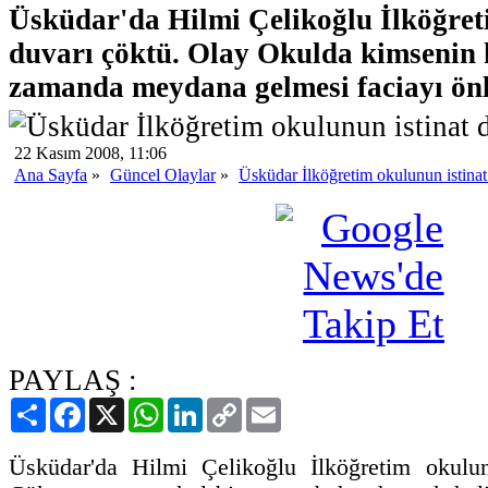
Üsküdar'da Hilmi Çelikoğlu İlköğret
duvarı çöktü. Olay Okulda kimsenin 
zamanda meydana gelmesi faciayı önl
22 Kasım 2008, 11:06
Ana Sayfa
»
Güncel Olaylar
»
Üsküdar İlköğretim okulunun istinat
PAYLAŞ :
Paylaş
Facebook
X
WhatsApp
LinkedIn
Copy
Email
Link
Üsküdar'da Hilmi Çelikoğlu İlköğretim okulun