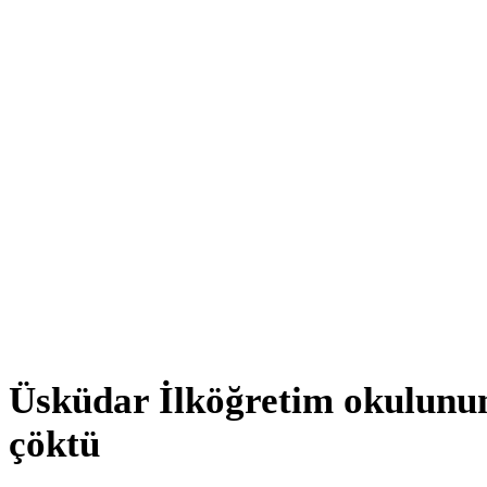
Üsküdar İlköğretim okulunun
çöktü