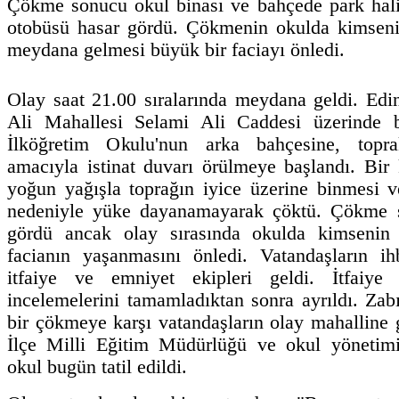
Çökme sonucu okul binası ve bahçede park hali
otobüsü hasar gördü. Çökmenin okulda kimseni
meydana gelmesi büyük bir faciayı önledi.
Olay saat 21.00 sıralarında meydana geldi. Edin
Ali Mahallesi Selami Ali Caddesi üzerinde 
İlköğretim Okulu'nun arka bahçesine, topr
amacıyla istinat duvarı örülmeye başlandı. Bi
yoğun yağışla toprağın iyice üzerine binmesi 
nedeniyle yüke dayanamayarak çöktü. Çökme s
gördü ancak olay sırasında okulda kimsenin
facianın yaşanmasını önledi. Vatandaşların ih
itfaiye ve emniyet ekipleri geldi. İtfaiye 
incelemelerini tamamladıktan sonra ayrıldı. Zab
bir çökmeye karşı vatandaşların olay mahalline 
İlçe Milli Eğitim Müdürlüğü ve okul yönetimi
okul bugün tatil edildi.