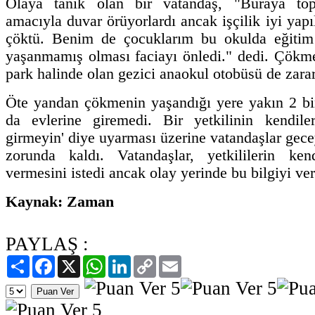
Olaya tanık olan bir vatandaş, "Buraya to
amacıyla duvar örüyorlardı ancak işçilik iyi yap
çöktü. Benim de çocuklarım bu okulda eğitim
yaşanmamış olması faciayı önledi." dedi. Çökm
park halinde olan gezici anaokul otobüsü de zara
Öte yandan çökmenin yaşandığı yere yakın 2 bi
da evlerine giremedi. Bir yetkilinin kendile
girmeyin' diye uyarması üzerine vatandaşlar gec
zorunda kaldı. Vatandaşlar, yetkililerin ken
vermesini istedi ancak olay yerinde bu bilgiyi v
Kaynak: Zaman
PAYLAŞ :
Paylaş
Facebook
X
WhatsApp
LinkedIn
Copy
Email
Link