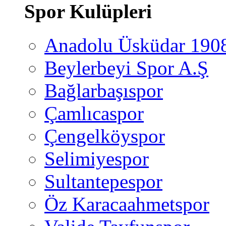
Spor Kulüpleri
Anadolu Üsküdar 190
Beylerbeyi Spor A.Ş
Bağlarbaşıspor
Çamlıcaspor
Çengelköyspor
Selimiyespor
Sultantepespor
Öz Karacaahmetspor