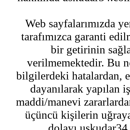
Web sayfalarımızda yer
tarafımızca garanti edil
bir getirinin sağ
verilmemektedir. Bu n
bilgilerdeki hatalardan, 
dayanılarak yapılan i
maddi/manevi zararlardan
üçüncü kişilerin uğraya
dolayı uskudar34