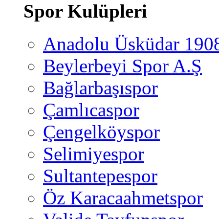
Spor Kulüpleri
Anadolu Üsküdar 190
Beylerbeyi Spor A.Ş
Bağlarbaşıspor
Çamlıcaspor
Çengelköyspor
Selimiyespor
Sultantepespor
Öz Karacaahmetspor