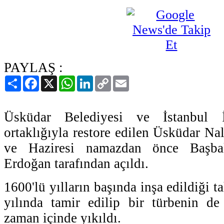
PAYLAŞ :
Paylaş
Facebook
X
WhatsApp
LinkedIn
Copy
Email
Link
Üsküdar Belediyesi ve İstanbul İ
ortaklığıyla restore edilen Üsküdar Na
ve Haziresi namazdan önce Başb
Erdoğan tarafından açıldı.
1600'lü yılların başında inşa edildiği 
yılında tamir edilip bir türbenin de
zaman içinde yıkıldı.