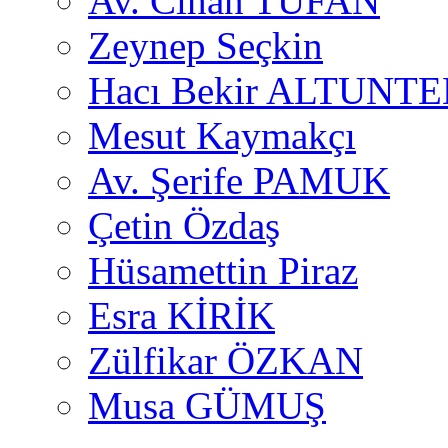
Av. Cihan TUFAN
Zeynep Seçkin
Hacı Bekir ALTUNTE
Mesut Kaymakçı
Av. Şerife PAMUK
Çetin Özdaş
Hüsamettin Piraz
Esra KİRİK
Zülfikar ÖZKAN
Musa GÜMUŞ