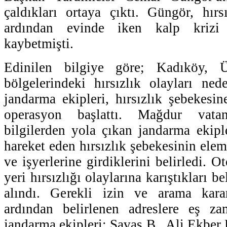
çaldıkları ortaya çıktı. Güngör, hırs
ardından evinde iken kalp krizi 
kaybetmişti.
Edinilen bilgiye göre; Kadıköy, 
bölgelerindeki hırsızlık olayları ne
jandarma ekipleri, hırsızlık şebekesi
operasyon başlattı. Mağdur vatand
bilgilerden yola çıkan jandarma ekiple
hareket eden hırsızlık şebekesinin elema
ve işyerlerine girdiklerini belirledi. Ot
yeri hırsızlığı olaylarına karıştıkları be
alındı. Gerekli izin ve arama karar
ardından belirlenen adreslere eş z
jandarma ekipleri; Savaş B., Ali Ekber