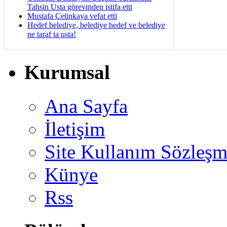
Tahsin Usta görevinden istifa etti
Mustafa Çetinkaya vefat etti
Hedef belediye, belediye hedef ve belediye
ne taraf ta usta!
Kurumsal
Ana Sayfa
İletişim
Site Kullanım Sözleşm
Künye
Rss