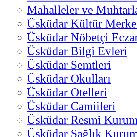
Mahalleler ve Muhtarl
Üsküdar Kültür Merkez
Üsküdar Nöbetçi Ecza
Üsküdar Bilgi Evleri
Üsküdar Semtleri
Üsküdar Okulları
Üsküdar Otelleri
Üsküdar Camiileri
Üsküdar Resmi Kurum
Üsküdar Sağlık Kurum