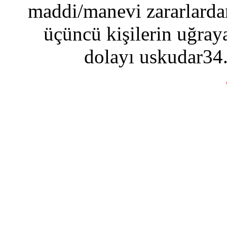
maddi/manevi zararlardan
üçüncü kişilerin uğraya
dolayı uskudar34