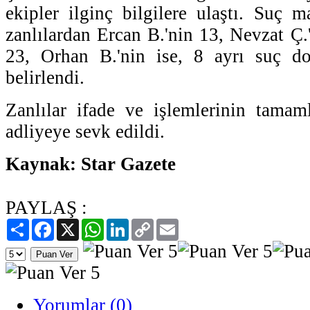
ekipler ilginç bilgilere ulaştı. Suç m
zanlılardan Ercan B.'nin 13, Nevzat Ç.
23, Orhan B.'nin ise, 8 ayrı suç d
belirlendi.
Zanlılar ifade ve işlemlerinin tamam
adliyeye sevk edildi.
Kaynak: Star Gazete
PAYLAŞ :
Paylaş
Facebook
X
WhatsApp
LinkedIn
Copy
Email
Link
Yorumlar (0)