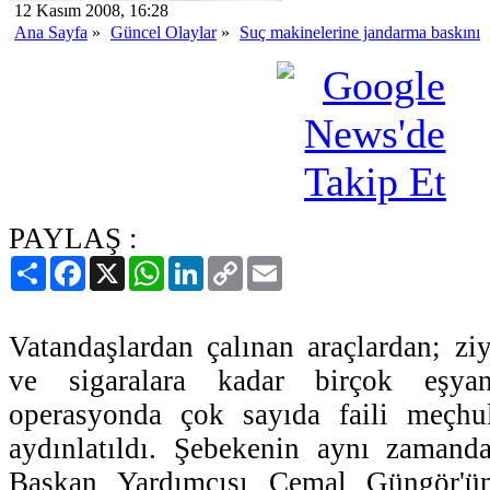
12 Kasım 2008, 16:28
Ana Sayfa
»
Güncel Olaylar
»
Suç makinelerine jandarma baskını
PAYLAŞ :
Paylaş
Facebook
X
WhatsApp
LinkedIn
Copy
Email
Link
Vatandaşlardan çalınan araçlardan; ziy
ve sigaralara kadar birçok eşyan
operasyonda çok sayıda faili meçhul
aydınlatıldı. Şebekenin aynı zamand
Başkan Yardımcısı Cemal Güngör'ün