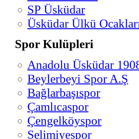
SP Üsküdar
Üsküdar Ülkü Ocaklar
Spor Kulüpleri
Anadolu Üsküdar 190
Beylerbeyi Spor A.Ş
Bağlarbaşıspor
Çamlıcaspor
Çengelköyspor
Selimiyespor