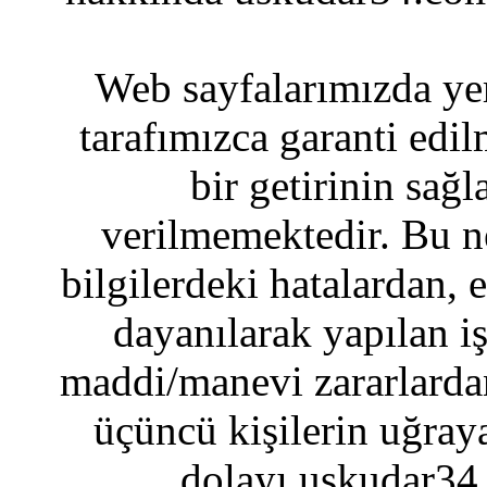
Web sayfalarımızda yer
tarafımızca garanti edil
bir getirinin sağ
verilmemektedir. Bu n
bilgilerdeki hatalardan, 
dayanılarak yapılan i
maddi/manevi zararlardan
üçüncü kişilerin uğraya
dolayı uskudar34