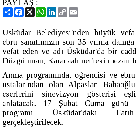
PAYLAŞ :
Paylaş
Facebook
X
WhatsApp
LinkedIn
Copy
Email
Link
Üsküdar Belediyesi'nden büyük vefa
ebru sanatımızın son 35 yılına damga
vefat eden ve adı Üsküdar'da bir cad
Düzgünman, Karacaahmet'teki mezarı b
Anma programında, öğrencisi ve ebru
ustalarından olan Alpaslan Babaoğl
eserlerini sinevizyon gösterisi eşli
anlatacak. 17 Şubat Cuma günü 
programı Üsküdar'daki Fati
gerçekleştirilecek.