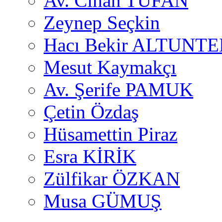
Av. Cihan TUFAN
Zeynep Seçkin
Hacı Bekir ALTUNTE
Mesut Kaymakçı
Av. Şerife PAMUK
Çetin Özdaş
Hüsamettin Piraz
Esra KİRİK
Zülfikar ÖZKAN
Musa GÜMUŞ