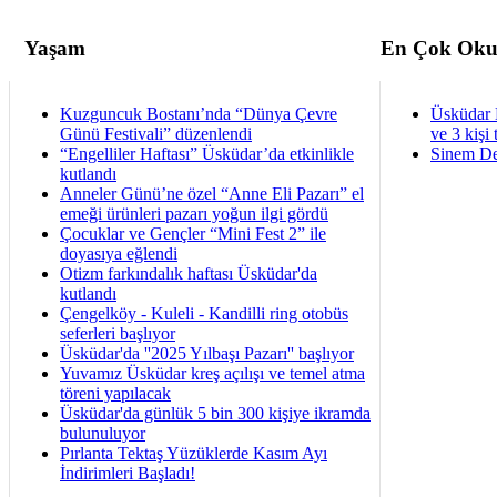
Yaşam
En Çok Oku
Kuzguncuk Bostanı’nda “Dünya Çevre
Üsküdar 
Günü Festivali” düzenlendi
ve 3 kişi 
“Engelliler Haftası” Üsküdar’da etkinlikle
Sinem De
kutlandı
Anneler Günü’ne özel “Anne Eli Pazarı” el
emeği ürünleri pazarı yoğun ilgi gördü
Çocuklar ve Gençler “Mini Fest 2” ile
doyasıya eğlendi
Otizm farkındalık haftası Üsküdar'da
kutlandı
Çengelköy - Kuleli - Kandilli ring otobüs
seferleri başlıyor
Üsküdar'da ''2025 Yılbaşı Pazarı'' başlıyor
Yuvamız Üsküdar kreş açılışı ve temel atma
töreni yapılacak
Üsküdar'da günlük 5 bin 300 kişiye ikramda
bulunuluyor
Pırlanta Tektaş Yüzüklerde Kasım Ayı
İndirimleri Başladı!