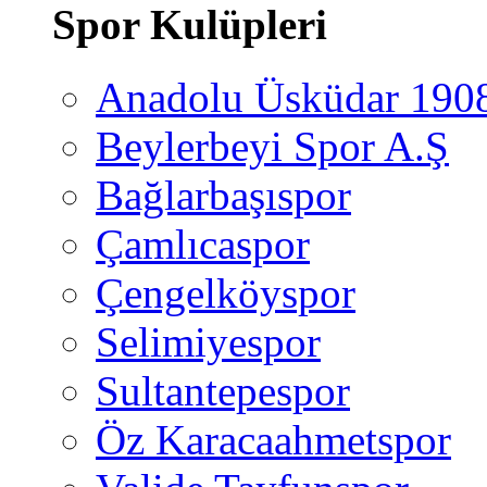
Spor Kulüpleri
Anadolu Üsküdar 190
Beylerbeyi Spor A.Ş
Bağlarbaşıspor
Çamlıcaspor
Çengelköyspor
Selimiyespor
Sultantepespor
Öz Karacaahmetspor