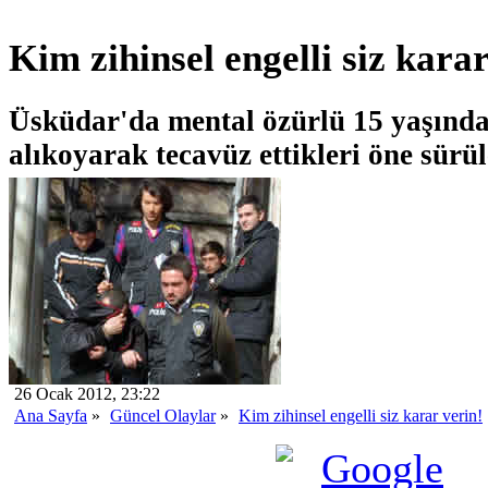
Kim zihinsel engelli siz karar
Üsküdar'da mental özürlü 15 yaşında
alıkoyarak tecavüz ettikleri öne sürül
26 Ocak 2012, 23:22
Ana Sayfa
»
Güncel Olaylar
»
Kim zihinsel engelli siz karar verin!