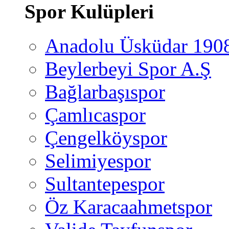
Spor Kulüpleri
Anadolu Üsküdar 190
Beylerbeyi Spor A.Ş
Bağlarbaşıspor
Çamlıcaspor
Çengelköyspor
Selimiyespor
Sultantepespor
Öz Karacaahmetspor