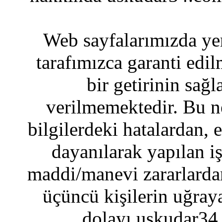
Web sayfalarımızda yer
tarafımızca garanti edil
bir getirinin sağ
verilmemektedir. Bu n
bilgilerdeki hatalardan, 
dayanılarak yapılan i
maddi/manevi zararlardan
üçüncü kişilerin uğraya
dolayı uskudar34