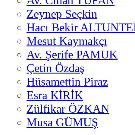
Av. Cihan TUFAN
Zeynep Seçkin
Hacı Bekir ALTUNTE
Mesut Kaymakçı
Av. Şerife PAMUK
Çetin Özdaş
Hüsamettin Piraz
Esra KİRİK
Zülfikar ÖZKAN
Musa GÜMUŞ