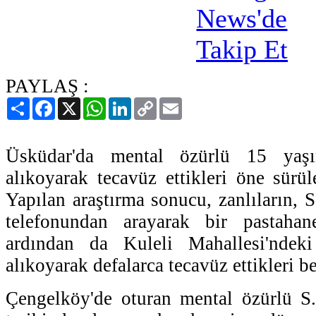
PAYLAŞ :
Paylaş
Facebook
X
WhatsApp
LinkedIn
Copy
Email
Link
Üsküdar'da mental özürlü 15 yaş
alıkoyarak tecavüz ettikleri öne sürül
Yapılan araştırma sonucu, zanlıların, 
telefonundan arayarak bir pastahane
ardından da Kuleli Mahallesi'nde
alıkoyarak defalarca tecavüz ettikleri be
Çengelköy'de oturan mental özürlü S