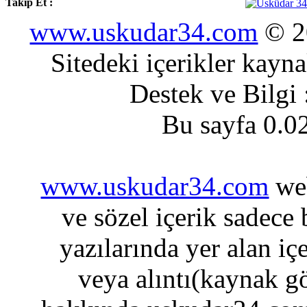
Takip Et :
www.uskudar34.com
© 20
Sitedeki içerikler kayn
Destek ve Bilgi
Bu sayfa 0.0
www.uskudar34.com
web
ve sözel içerik sadece
yazılarında yer alan iç
veya alıntı(kaynak gö