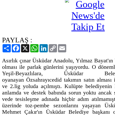
PAYLAŞ :
Paylaş
Facebook
X
WhatsApp
LinkedIn
Copy
Email
Link
Asırlık çınar Üsküdar Anadolu, Yılmaz Bayat'ın
olması ile parlak günlerini yaşıyordu. O dönem
Yeşil-Beyazlılara, Üsküdar Bele
oyanayan Özsahrayıcedid takımın satın alması 
ve 2.lig yoluda açılmıştı. Kulüpte belediyenin
anlamda ve destek babında sorun yoktu ancak sab
vede tesisleşme adınada hiçbir adım atılmamışt
üzerinde toz-pembe sezonlarını yaşayan Üsk
Mehmet Çakır'ın Üsküdar Belediye başkanı ol