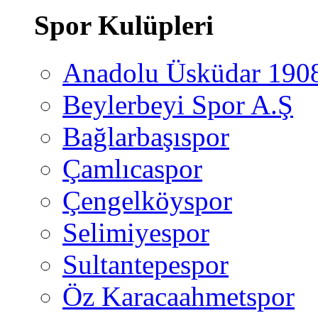
Spor Kulüpleri
Anadolu Üsküdar 190
Beylerbeyi Spor A.Ş
Bağlarbaşıspor
Çamlıcaspor
Çengelköyspor
Selimiyespor
Sultantepespor
Öz Karacaahmetspor