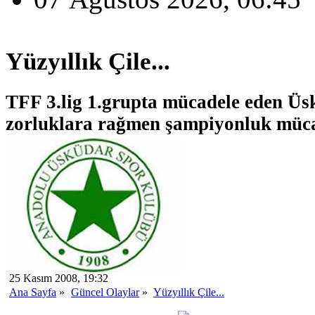
Yüzyıllık Çile...
TFF 3.lig 1.grupta mücadele eden Üsk
zorluklara rağmen şampiyonluk mücad
25 Kasım 2008, 19:32
Ana Sayfa
»
Güncel Olaylar
»
Yüzyıllık Çile...