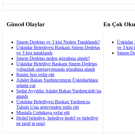
Güncel Olaylar
En Çok Oku
Sinem Dedetaş ve 3 kişi Neden Tutuklandı?
Üsküdar 
Üsküdar Belediyesi Başkanı Sinem Dedetaş
ve 3 kişi 
ve 3 kişi tutuklandı
Sinem De
Sinem Dedetaş neden gözaltına alındı?
Üsküdar Belediye Başkanı Sinem Dedetaş
yolsuzluk operasyonunda gözaltına alındı
Rasim Şen vefat etti
Adalet Bakan Yardımcımızın Üsküdarlılara
selamı var
Sedat Ayyıldız Adalet Bakan Yardımcılığı’na
atandı
Üsküdar Belediyesi Başkan Yardımcısı
Tahsin Usta görevinden istifa etti
Mustafa Çetinkaya vefat etti
Hedef belediye, belediye hedef ve belediye
ne taraf ta usta!