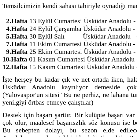
Temsilcimizin kendi sahası tabiriyle oynadığı maç
2.Hafta
13 Eylül Cumartesi Üsküdar Anadolu
4.Hafta
24 Eylül Çarşamba Üsküdar Anadolu 
5.Hafta
30 Eylül Salı Üsküdar Anadolu -
7.Hafta
11 Ekim Cumartesi Üsküdar Anadolu -
9.Hafta
25 Ekim Cumartesi Üsküdar Anadolu 
10.Hafta
01 Kasım Cumartesi Üsküdar Anadol
12.Hafta
15 Kasım Cumartesi Üsküdar Anadolu
İşte herşey bu kadar çık ve net ortada iken, hal
Üsküdar Anadolu kayrılıyor demeside ço
(Yalovaspor'un sitesi ''Bu ne perhiz, ne lahana tu
yenilgiyi örtbas etmeye çalıştılar)
Destek için başarı şarttır. Bir kulüpte başarı va
çok olur, maalesef başarıszlık söz konusu ise bö
Bu sebepten dolayı, bu sezon elde edilec