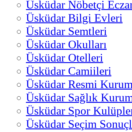
Üsküdar Nöbetçi Ecza
Üsküdar Bilgi Evleri
Üsküdar Semtleri
Üsküdar Okulları
Üsküdar Otelleri
Üsküdar Camiileri
Üsküdar Resmi Kurum
Üsküdar Sağlık Kurum
Üsküdar Spor Kulüple
Üsküdar Seçim Sonuçl