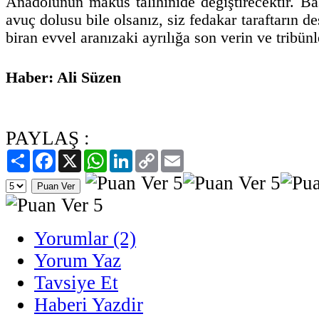
Anadolunun makus talihinide değiştirecektir. Ba
avuç dolusu bile olsanız, siz fedakar taraftarın de
biran evvel aranızaki ayrılığa son verin ve tribünl
Haber: Ali Süzen
PAYLAŞ :
Paylaş
Facebook
X
WhatsApp
LinkedIn
Copy
Email
Link
Yorumlar (2)
Yorum Yaz
Tavsiye Et
Haberi Yazdir