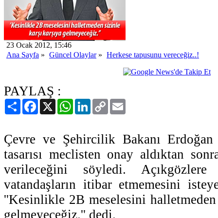
23 Ocak 2012, 15:46
Ana Sayfa
»
Güncel Olaylar
»
Herkese tapusunu vereceğiz..!
PAYLAŞ :
Paylaş
Facebook
X
WhatsApp
LinkedIn
Copy
Email
Link
Çevre ve Şehircilik Bakanı Erdoğan
tasarısı meclisten onay aldıktan son
verileceğini söyledi. Açıkgözlere
vatandaşların itibar etmemesini iste
''Kesinlikle 2B meselesini halletmeden 
gelmeyeceğiz.'' dedi.