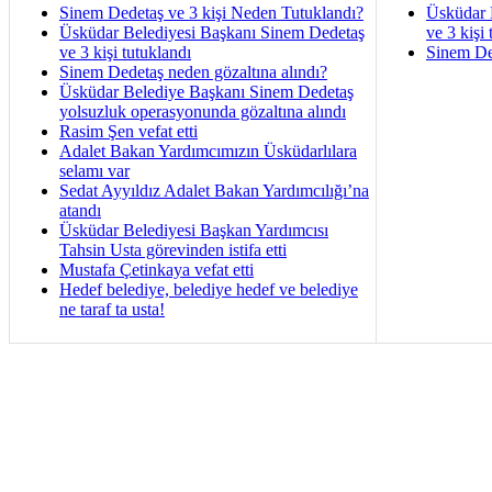
Sinem Dedetaş ve 3 kişi Neden Tutuklandı?
Üsküdar 
Üsküdar Belediyesi Başkanı Sinem Dedetaş
ve 3 kişi 
ve 3 kişi tutuklandı
Sinem De
Sinem Dedetaş neden gözaltına alındı?
Üsküdar Belediye Başkanı Sinem Dedetaş
yolsuzluk operasyonunda gözaltına alındı
Rasim Şen vefat etti
Adalet Bakan Yardımcımızın Üsküdarlılara
selamı var
Sedat Ayyıldız Adalet Bakan Yardımcılığı’na
atandı
Üsküdar Belediyesi Başkan Yardımcısı
Tahsin Usta görevinden istifa etti
Mustafa Çetinkaya vefat etti
Hedef belediye, belediye hedef ve belediye
ne taraf ta usta!