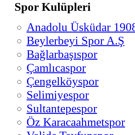
Spor Kulüpleri
Anadolu Üsküdar 190
Beylerbeyi Spor A.Ş
Bağlarbaşıspor
Çamlıcaspor
Çengelköyspor
Selimiyespor
Sultantepespor
Öz Karacaahmetspor