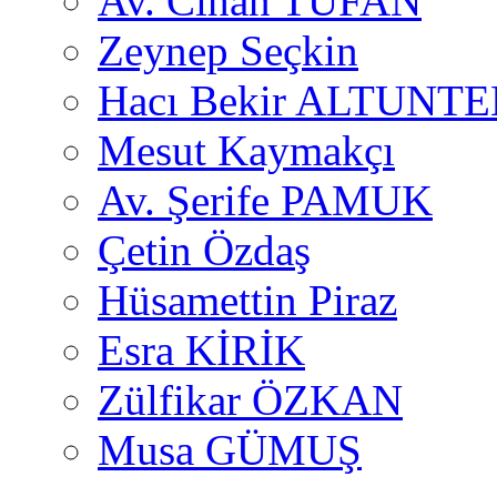
Av. Cihan TUFAN
Zeynep Seçkin
Hacı Bekir ALTUNTE
Mesut Kaymakçı
Av. Şerife PAMUK
Çetin Özdaş
Hüsamettin Piraz
Esra KİRİK
Zülfikar ÖZKAN
Musa GÜMUŞ