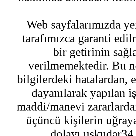
Web sayfalarımızda yer
tarafımızca garanti edil
bir getirinin sağ
verilmemektedir. Bu n
bilgilerdeki hatalardan, 
dayanılarak yapılan i
maddi/manevi zararlardan
üçüncü kişilerin uğraya
dolayı uskudar34