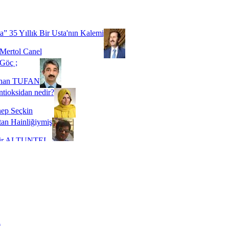
Biz buyuz...
 SOYSEVİNÇ
a” 35 Yıllık Bir Usta'nın Kalemi
Mertol Canel
Göç ;
ihan TUFAN
tioksidan nedir?
ep Seçkin
an Hainliğiymiş
kir ALTUNTEL
adde Bağımlılığı
t Kaymakçı
 Bir Süre De Olsa Burdayız
aş ŞENEL
ti Kalmadı Üstadım!
ı