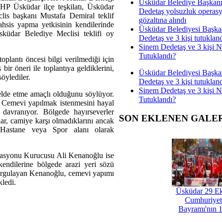
Üsküdar Belediye Başkan
HP Üsküdar ilçe teşkilatı, Üsküdar
Dedetaş yolsuzluk operas
lis başkanı Mustafa Demiral teklif
gözaltına alındı
ahsis yapma yetkisinin kendilerinde
Üsküdar Belediyesi Başka
sküdar Belediye Meclisi teklifi oy
Dedetaş ve 3 kişi tutuklan
Sinem Dedetaş ve 3 kişi 
Tutuklandı?
oplantı öncesi bilgi verilmediği için
bir öneri ile toplantıya geldiklerini,
Üsküdar Belediyesi Başka
öylediler.
Dedetaş ve 3 kişi tutuklan
Sinem Dedetaş ve 3 kişi 
t elde etme amaçlı olduğunu söylüyor.
Tutuklandı?
e Cemevi yapılmak istenmesini hayal
davranıyor. Bölgede hayırseverler
SON EKLENEN GALE
lar, camiye karşı olmadıklarını ancak
 Hastane veya Spor alanı olarak
rasyonu Kurucusu Ali Kenanoğlu ise
ndilerine bölgede arazi yeri sözü
vurgulayan Kenanoğlu, cemevi yapımı
kledi.
Üsküdar 29 E
Cumhuriyet
Bayramı'nın 1