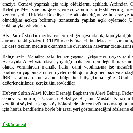
araziye Cemevi yapmak için talip olduklarını açıkladı. Ardından C
Belediye Meclisine bölgeye Cemevi yapımı için teklif vermiş, mec
verilen yerin Üsküdar Belediyesi'ne ait olmadığını ve bu araziye t
olmadığını açıkça belirtmiş, sonrasında yapılan açık oylamada Ü
çokluğuyla reddetmişti.
AK Parti Üsküdar meclis üyeleri red gerkçesi olarak, konuyla ilgili t
duruma tepki gösterdi. CHP'li meclis üyelerinin alelacele hazırlanmış 
ilk defa teklifin mecliste okunması ile durumdan haberdar olduklarını s
Bahçelievler Mahallesi sakinleri ise yaşanan gelişmelerin siyasi ran
Az sayıda Alevi vatandaşın yaşadığı mahallenin en değerli arazisin
olarak yorumlayan mahalle halkı, cami yapılmasına ise mesafeli 
tarafından yapılan camiilerin yeterli olduğunu düşünen bazı vatandaş
İBB tarafından bu alanın bölgenin ihtiyaçlarına göre Okul,
değerlendirilmesi gerektiğini söylediler.
Hubyar Sultan Alevi Kültür Derneği Başkanı ve Alevi Bektaşi Fede
cemevi yapımı için Üsküdar Belediye Başkanı Mustafa Kara'nın ke
verdiğini söyledi. Çengelköy bölgesinde bir cemevi'nin olmadığını 
için henüz kendilerine böyle bir arazi yeri gösterilmediğini sözlerine e
Üsküdar 34