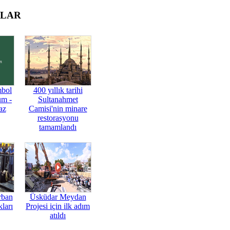
OLAR
mbol
400 yıllık tarihi
üm -
Sultanahmet
az
Camisi'nin minare
restorasyonu
tamamlandı
rban
Üsküdar Meydan
ları
Projesi için ilk adım
atıldı