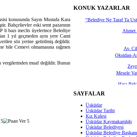
İşte 
KONUK YAZARLAR
Yalçın
hsisi konusunda Sayın Mustafa Kara
“Belediye Ne Taraf Ta Ust
ştir. Bahçelievler eski semt pazarının
 li bazı meclis üyelerince Belediye
Ahmet 
adan 1 yıl geçmeden aynı yere Cami
rilen söz yerine getirilmiş değildir.
tane bile Cemevi olmamasına rağmen
Av. C
Oksidan-An
 vergilerinden muaf değildir. Bunun
Zeyn
Mesele Vat
Hacı Be
Okullarda M
SAYFALAR
Mesu
Üsküdar
Dünya Fani, Ama Kısa
Üsküdar Tarihi
Kız Kulesi
Sav
Üsküdar Kaymakamlığı
Hukukun Adale
Üsküdar Belediyesi
Üsküdar Belediye Başkan