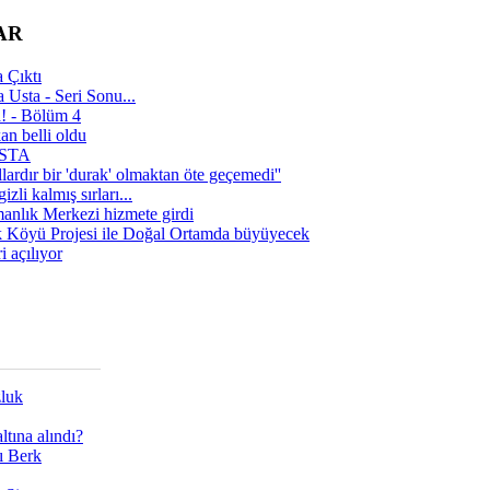
AR
 Çıktı
 Usta - Seri Sonu...
a! - Bölüm 4
n belli oldu
 USTA
lardır bir 'durak' olmaktan öte geçemedi''
zli kalmış sırları...
manlık Merkezi hizmete girdi
 Köyü Projesi ile Doğal Ortamda büyüyecek
i açılıyor
zluk
tına alındı?
ı Berk