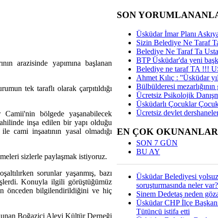
SON YORUMLANANL
Üsküdar İmar Planı Askıya
Sizin Belediye Ne Taraf Ta
Belediye Ne Taraf Ta Ust
BTP Üsküdar'da yeni başka
ının arazisinde yapımına başlanan
Belediye ne taraf TA !!!
Ahmet Kılıç : ''Üsküdar yıl
Bülbülderesi mezarlığının gi
umun tek taraflı olarak çarpıtıldığı
Ücretsiz Psikolojik Danış
Üsküdarlı Çocuklar Çocuk
Ücretsiz devlet dershaneler
er Camii'nin bölgede yaşanabilecek
dahilinde inşa edilen bir yapı olduğu
EN ÇOK OKUNANLAR
r ile cami inşaatının yasal olmadığı
SON 7 GÜN
BU AY
eleri sizlerle paylaşmak istiyoruz.
şaltılırken sorunlar yaşanmış, bazı
Üsküdar Belediyesi yolsu
işlerdi. Konuyla ilgili görüştüğümüz
soruşturmasında neler var?
ın önceden bilgilendirildiğini ve hiç
Sinem Dedetaş neden gözal
Üsküdar CHP İlçe Başkan
Tütüncü istifa etti
ulunan Boğaziçi Alevi Kültür Derneği