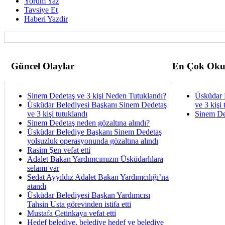
Yorum Yaz
Tavsiye Et
Haberi Yazdir
Güncel Olaylar
En Çok Oku
Sinem Dedetaş ve 3 kişi Neden Tutuklandı?
Üsküdar 
Üsküdar Belediyesi Başkanı Sinem Dedetaş
ve 3 kişi 
ve 3 kişi tutuklandı
Sinem De
Sinem Dedetaş neden gözaltına alındı?
Üsküdar Belediye Başkanı Sinem Dedetaş
yolsuzluk operasyonunda gözaltına alındı
Rasim Şen vefat etti
Adalet Bakan Yardımcımızın Üsküdarlılara
selamı var
Sedat Ayyıldız Adalet Bakan Yardımcılığı’na
atandı
Üsküdar Belediyesi Başkan Yardımcısı
Tahsin Usta görevinden istifa etti
Mustafa Çetinkaya vefat etti
Hedef belediye, belediye hedef ve belediye