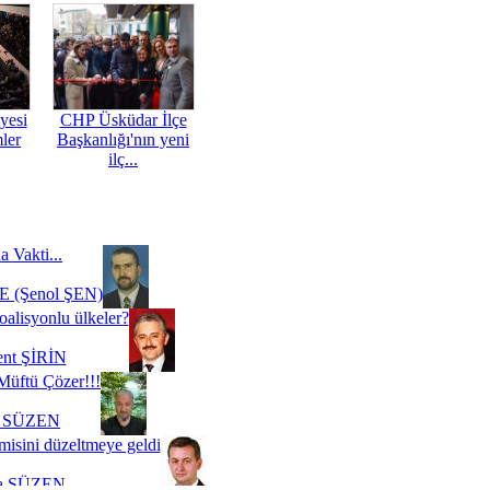
yesi
CHP Üsküdar İlçe
mler
Başkanlığı'nın yeni
ilç...
a Vakti...
 (Şenol ŞEN)
oalisyonlu ülkeler?
ent ŞİRİN
Müftü Çözer!!!
i SÜZEN
misini düzeltmeye geldi
a SÜZEN