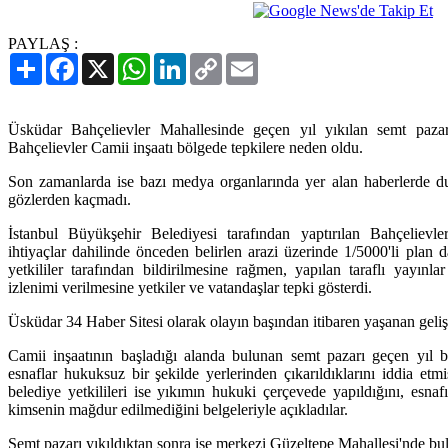
PAYLAŞ :
Paylaş
Facebook
X
WhatsApp
LinkedIn
Copy
Email
Link
Üsküdar Bahçelievler Mahallesinde geçen yıl yıkılan semt pazar
Bahçelievler Camii inşaatı bölgede tepkilere neden oldu.
Son zamanlarda ise bazı medya organlarında yer alan haberlerde dur
gözlerden kaçmadı.
İstanbul Büyükşehir Belediyesi tarafından yaptırılan Bahçelievl
ihtiyaçlar dahilinde önceden belirlen arazi üzerinde 1/5000'li plan 
yetkililer tarafından bildirilmesine rağmen, yapılan taraflı yayınla
izlenimi verilmesine yetkiler ve vatandaşlar tepki gösterdi.
Üsküdar 34 Haber Sitesi olarak olayın başından itibaren yaşanan gelişm
Camii inşaatının başladığı alanda bulunan semt pazarı geçen yıl bo
esnaflar hukuksuz bir şekilde yerlerinden çıkarıldıklarını iddia etm
belediye yetkilileri ise yıkımın hukuki çerçevede yapıldığını, esnaf
kimsenin mağdur edilmediğini belgeleriyle açıkladılar.
Semt pazarı yıkıldıktan sonra ise merkezi Güzeltepe Mahallesi'nde b