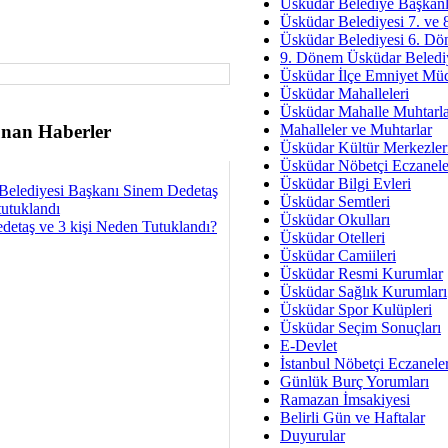
Av. Ş
Üsküdar Belediye Başkanl
Üsküdar Belediyesi 7. ve
İmar Sorunlarının Genel Ç
Üsküdar Belediyesi 6. Dö
9. Dönem Üsküdar Belediy
Çet
Üsküdar İlçe Emniyet Mü
Arakan Ner
Üsküdar Mahalleleri
Üsküdar Mahalle Muhtarla
Hüsam
nan Haberler
Mahalleler ve Muhtarlar
Bayramın Mü
Üsküdar Kültür Merkezler
Üsküdar Nöbetçi Eczanele
Es
Üsküdar Bilgi Evleri
Belediyesi Başkanı Sinem Dedetaş
Ruhsal Yön
Üsküdar Semtleri
tutuklandı
Üsküdar Okulları
detaş ve 3 kişi Neden Tutuklandı?
Zülf
Üsküdar Otelleri
Üsküdar Kar
Üsküdar Camiileri
Üsküdar Resmi Kurumlar
Mus
Üsküdar Sağlık Kurumları
Üsküdar Spor Kulüpleri
Üsküdar Seçim Sonuçları
E-Devlet
İstanbul Nöbetçi Eczanele
Günlük Burç Yorumları
Ramazan İmsakiyesi
Belirli Gün ve Haftalar
Duyurular