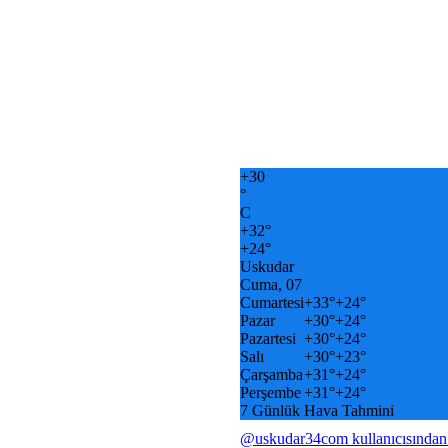
+
30
°
C
+
32°
+
24°
Uskudar
Cuma, 07
Cumartesi
+
33°
+
24°
Pazar
+
30°
+
24°
Pazartesi
+
30°
+
24°
Salı
+
30°
+
23°
Çarşamba
+
31°
+
24°
Perşembe
+
31°
+
24°
7 Günlük Hava Tahmini
@uskudar34com kullanıcısından