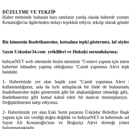
DÜZELTME VE TEKZİP
Haber metninde bulunan bazı satırların yanlış olarak haberde yorumla
Kenanoğlu'na ilgilerinden dolayı teşekkür ediyor, tekzip olarak gönde
Biz kimsenin ibadethanesine, kutsalına tepki göstermez, laf söyle
Sayın Uskudar34.com yetkilileri ve Hukuki sorumlularına;
hubyarNET web sitemizde bizim sitemizin ''Cemevi yapımı için istenen
haberine istinaden yapmış olduğunuz ''Camii yapımına Alevi tepki
hatalıdır.
1- Haberinizde yer alan başlık yani ''Camii yapımına Alevi t
kullanmadığımız, asla da öyle anlaşılacak bir ifade de bulunmadığ
ibadethanesine tepki göstermek gibi bir alışkanlığımız olmadığı gibi
ibadethanemiz gibi kutsal kabul eden bir inancın mensuplarıyız.
Değiştirilmesini talep ediyoruz.
2- Haberinizde yer alan Eski Semt pazarını Üsküdar Belediye Baş
yapımı için söz verdiği doğru değildir ve hubyarNET in haberinde asl
Sayın Ali Kenanoğlu'nun ve Boğaziçi Alevi derneği yönetic
bulunmamaktadır.