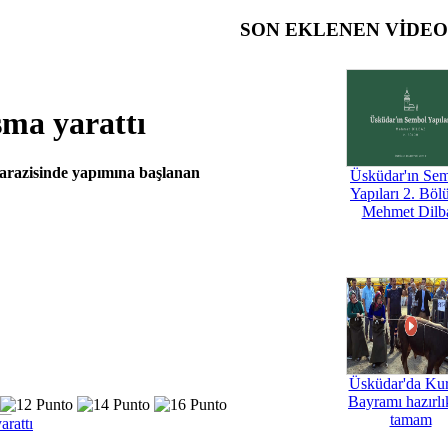
SON EKLENEN VİDE
şma yarattı
 arazisinde yapımına başlanan
Üsküdar'ın Se
Yapıları 2. Böl
Mehmet Dilb
Üsküdar'da Ku
Bayramı hazırlık
tamam
arattı