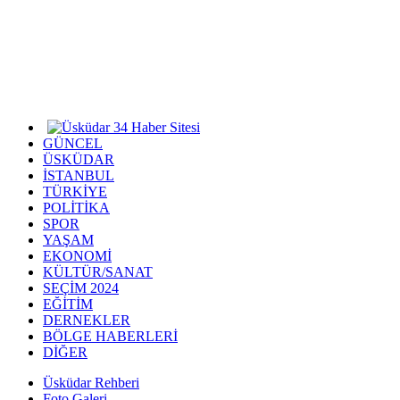
GÜNCEL
ÜSKÜDAR
İSTANBUL
TÜRKİYE
POLİTİKA
SPOR
YAŞAM
EKONOMİ
KÜLTÜR/SANAT
SEÇİM 2024
EĞİTİM
DERNEKLER
BÖLGE HABERLERİ
DİĞER
Üsküdar Rehberi
Foto Galeri