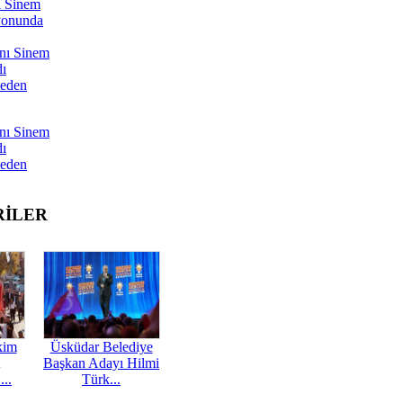
ı Sinem
yonunda
nı Sinem
dı
Neden
nı Sinem
dı
Neden
RİLER
kim
Üsküdar Belediye
Başkan Adayı Hilmi
...
Türk...