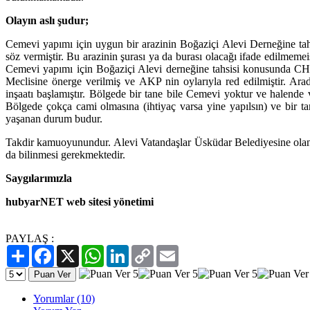
Olayın aslı şudur;
Cemevi yapımı için uygun bir arazinin Boğaziçi Alevi Derneğine ta
söz vermiştir. Bu arazinin şurası ya da burası olacağı ifade edilmemei
Cemevi yapımı için Boğaziçi Alevi derneğine tahsisi konusunda CHP
Meclisine önerge verilmiş ve AKP nin oylarıyla red edilmiştir. Ar
inşaatı başlamıştır. Bölgede bir tane bile Cemevi yoktur ve halende ve
Bölgede çokça cami olmasına (ihtiyaç varsa yine yapılsın) ve bir 
yaşanan durum budur.
Takdir kamuoyunundur. Alevi Vatandaşlar Üsküdar Belediyesine olan
da bilinmesi gerekmektedir.
Saygılarımızla
hubyarNET web sitesi yönetimi
PAYLAŞ :
Paylaş
Facebook
X
WhatsApp
LinkedIn
Copy
Email
Link
Yorumlar (10)