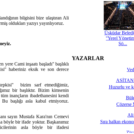
ndığının bilgisini bize ulaştıran Ali
rmiş oldukları yazıyı yayınlıyoruz.
Üsküdar Beledi
''Yerel Yöneti
meyiz.
Şö...
YAZARLAR
 yere Cami inşaatı başladı'' başlıklı
si'' haberiniz eksik ve son derece
Ved
ASİTANE
epkisi'' bizim sarf etmediğimiz,
Huzurlu ve k
ımız bir başlıktır. Bizim kimsenin
, tüm inançların ibadethanesini kendi
Bül
 Bu başlığı asla kabul etmiyoruz.
Çözerse 
Al
kanı sayın Mustafa Kara'nın Cemevi
Sıra halkın ekono
a böyle bir ifade yoktur. Başkanımız
ilerinin asla böyle bir ifadesi
Ziy