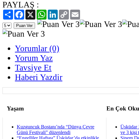
PAYLAŞ :
Paylaş
Facebook
X
WhatsApp
LinkedIn
Copy
Email
Link
Yorumlar (0)
Yorum Yaz
Tavsiye Et
Haberi Yazdir
Yaşam
En Çok Oku
Kuzguncuk Bostanı’nda “Dünya Çevre
Üsküdar 
Günü Festivali” düzenlendi
ve 3 kişi 
“Engelliler Haftası” Üsküdar’da etkinlikle
Sinem De