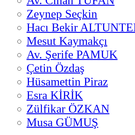
Av. Cihan TUFAN
Zeynep Seçkin
Hacı Bekir ALTUNTE
Mesut Kaymakçı
Av. Şerife PAMUK
Çetin Özdaş
Hüsamettin Piraz
Esra KİRİK
Zülfikar ÖZKAN
Musa GÜMUŞ