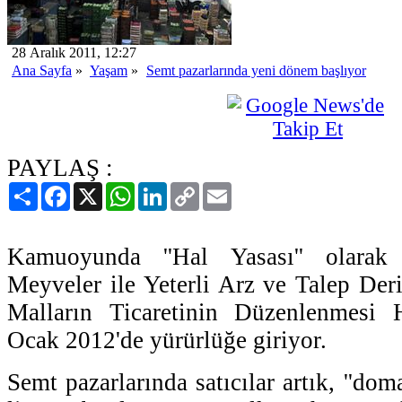
28 Aralık 2011, 12:27
Ana Sayfa
»
Yaşam
»
Semt pazarlarında yeni dönem başlıyor
PAYLAŞ :
Paylaş
Facebook
X
WhatsApp
LinkedIn
Copy
Email
Link
Kamuoyunda ''Hal Yasası'' olarak
Meyveler ile Yeterli Arz ve Talep Der
Malların Ticaretinin Düzenlenmesi
Ocak 2012'de yürürlüğe giriyor.
Semt pazarlarında satıcılar artık, ''domat