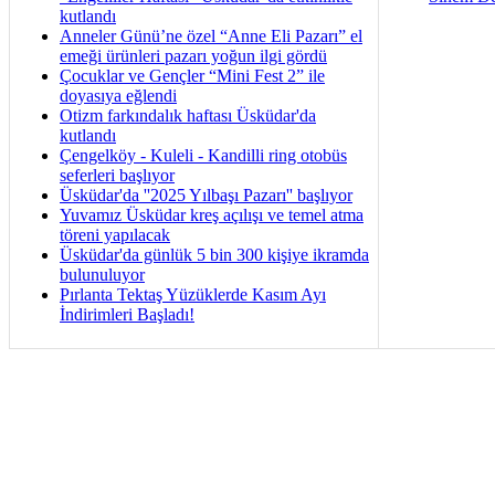
kutlandı
Anneler Günü’ne özel “Anne Eli Pazarı” el
emeği ürünleri pazarı yoğun ilgi gördü
Çocuklar ve Gençler “Mini Fest 2” ile
doyasıya eğlendi
Otizm farkındalık haftası Üsküdar'da
kutlandı
Çengelköy - Kuleli - Kandilli ring otobüs
seferleri başlıyor
Üsküdar'da ''2025 Yılbaşı Pazarı'' başlıyor
Yuvamız Üsküdar kreş açılışı ve temel atma
töreni yapılacak
Üsküdar'da günlük 5 bin 300 kişiye ikramda
bulunuluyor
Pırlanta Tektaş Yüzüklerde Kasım Ayı
İndirimleri Başladı!