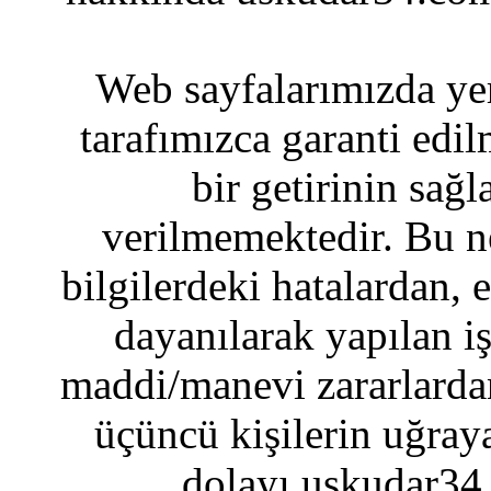
Web sayfalarımızda yer
tarafımızca garanti edil
bir getirinin sağ
verilmemektedir. Bu n
bilgilerdeki hatalardan, 
dayanılarak yapılan i
maddi/manevi zararlardan
üçüncü kişilerin uğraya
dolayı uskudar34