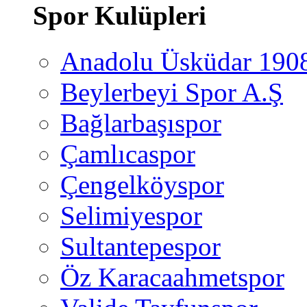
Spor Kulüpleri
Anadolu Üsküdar 190
Beylerbeyi Spor A.Ş
Bağlarbaşıspor
Çamlıcaspor
Çengelköyspor
Selimiyespor
Sultantepespor
Öz Karacaahmetspor