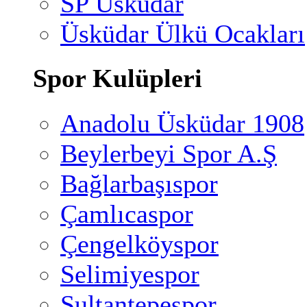
SP Üsküdar
Üsküdar Ülkü Ocakları
Spor Kulüpleri
Anadolu Üsküdar 1908
Beylerbeyi Spor A.Ş
Bağlarbaşıspor
Çamlıcaspor
Çengelköyspor
Selimiyespor
Sultantepespor