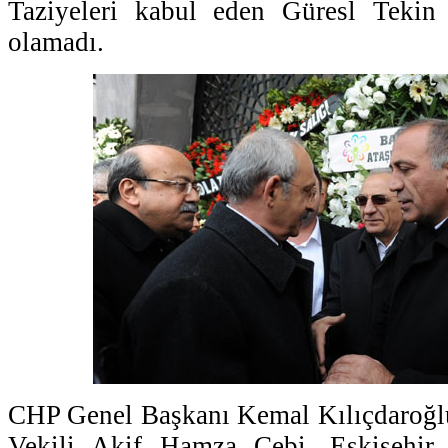
Taziyeleri kabul eden Güresl Tekin
olamadı.
CHP Genel Başkanı Kemal Kılıçdaroğ
Vekili Akif Hamza Çebi, Eskişehir 