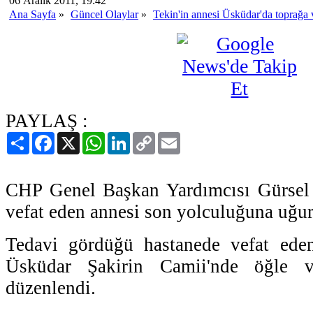
06 Aralık 2011, 19:42
Ana Sayfa
»
Güncel Olaylar
»
Tekin'in annesi Üsküdar'da toprağa v
PAYLAŞ :
Paylaş
Facebook
X
WhatsApp
LinkedIn
Copy
Email
Link
CHP Genel Başkan Yardımcısı Gürsel 
vefat eden annesi son yolculuğuna uğur
Tedavi gördüğü hastanede vefat ede
Üsküdar Şakirin Camii'nde öğle v
düzenlendi.