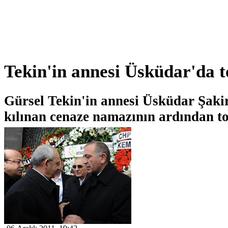
Tekin'in annesi Üsküdar'da t
Gürsel Tekin'in annesi Üsküdar Şaki
kılınan cenaze namazının ardından to