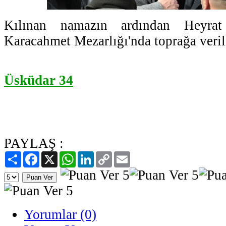
Kılınan namazın ardından Heyrat 
Karacahmet Mezarlığı'nda toprağa veril
Üsküdar 34
PAYLAŞ :
Paylaş
Facebook
X
WhatsApp
LinkedIn
Copy
Email
Link
Yorumlar (0)