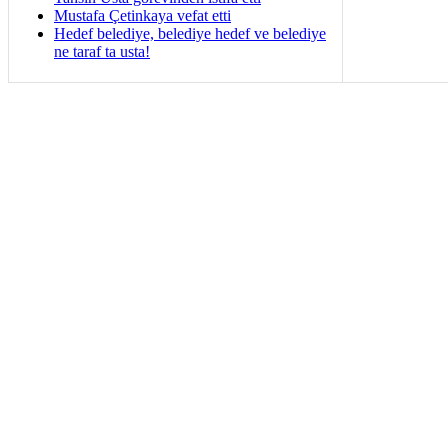
Mustafa Çetinkaya vefat etti
Hedef belediye, belediye hedef ve belediye
ne taraf ta usta!