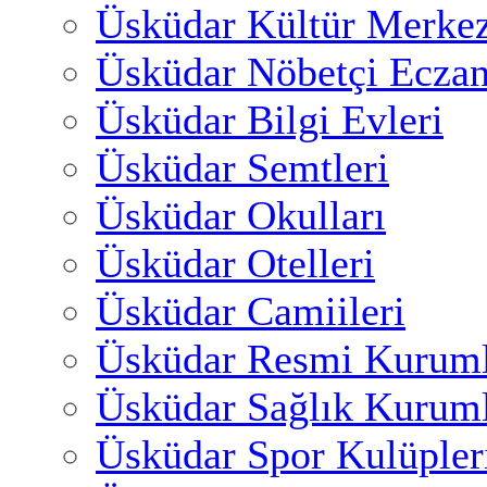
Üsküdar Kültür Merkez
Üsküdar Nöbetçi Eczan
Üsküdar Bilgi Evleri
Üsküdar Semtleri
Üsküdar Okulları
Üsküdar Otelleri
Üsküdar Camiileri
Üsküdar Resmi Kuruml
Üsküdar Sağlık Kuruml
Üsküdar Spor Kulüpler