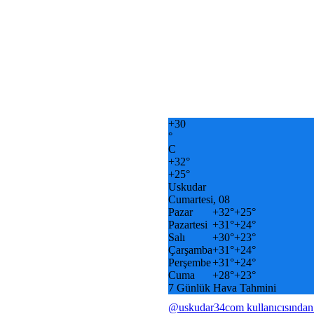
+
30
°
C
+
32°
+
25°
Uskudar
Cumartesi, 08
Pazar
+
32°
+
25°
Pazartesi
+
31°
+
24°
Salı
+
30°
+
23°
Çarşamba
+
31°
+
24°
Perşembe
+
31°
+
24°
Cuma
+
28°
+
23°
7 Günlük Hava Tahmini
@uskudar34com kullanıcısından