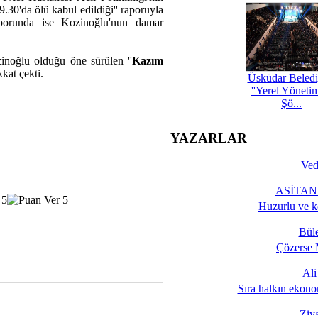
.30'da ölü kabul edildiği'' raporuyla
aporunda ise Kozinoğlu'nun damar
inoğlu olduğu öne sürülen ''
Kazım
kat çekti.
Üsküdar Beledi
''Yerel Yöneti
Şö...
YAZARLAR
Ved
ASİTANE
Huzurlu ve k
Bül
Çözerse 
Al
Sıra halkın ekono
Ziy