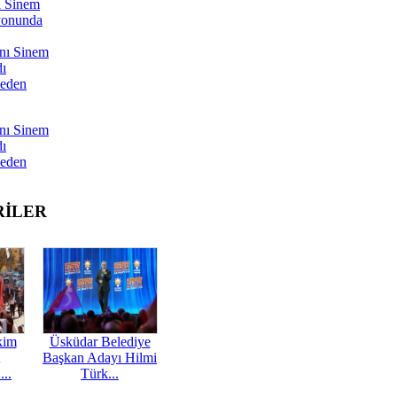
ı Sinem
yonunda
nı Sinem
dı
Neden
nı Sinem
dı
Neden
RİLER
kim
Üsküdar Belediye
Başkan Adayı Hilmi
...
Türk...