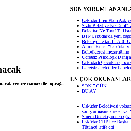
SON YORUMLANANL
Üsküdar İmar Planı Askıya
Sizin Belediye Ne Taraf Ta
Belediye Ne Taraf Ta Ust
BTP Üsküdar'da yeni başka
Belediye ne taraf TA !!!
Ahmet Kılıç : ''Üsküdar yıl
Bülbülderesi mezarlığının gi
Ücretsiz Psikolojik Danış
Üsküdarlı Çocuklar Çocuk
nacak
Ücretsiz devlet dershaneler
EN ÇOK OKUNANLAR
nacak cenaze namazı ile toprağa
SON 7 GÜN
BU AY
Üsküdar Belediyesi yolsu
soruşturmasında neler var?
Sinem Dedetaş neden gözal
Üsküdar CHP İlçe Başkan
Tütüncü istifa etti