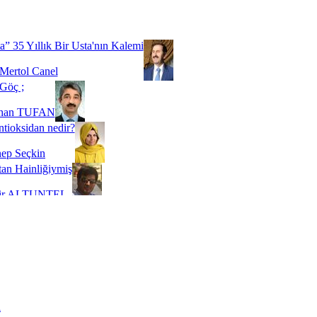
Biz buyuz...
 SOYSEVİNÇ
a” 35 Yıllık Bir Usta'nın Kalemi
Mertol Canel
Göç ;
ihan TUFAN
tioksidan nedir?
ep Seçkin
an Hainliğiymiş
kir ALTUNTEL
adde Bağımlılığı
t Kaymakçı
 Bir Süre De Olsa Burdayız
aş ŞENEL
ti Kalmadı Üstadım!
ı