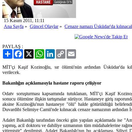
15 Kasım 2011, 11:11
Ana Sayfa
»
Güncel Olaylar
»
Cenaze namazı Üsküdar'da kılınaca
PAYLAŞ :
Paylaş
Facebook
X
WhatsApp
LinkedIn
Copy
Email
Link
MİT'çi Kaşif Kozinoğlu, sır ölümü'nün ardından Üsküdar'da kıl
verilecek.
Bakanlığın açıklamasıyla hastane raporu çelişiyor
Odatv soruşturması kapsamında tutuklanan, MİT'çi Kaşif Kozinoğ
sonucu ölümüne ilişkin tartışmalar sürüyor. Hastaneye giriş raporund
aksine Kozinoğlu'nun hastaneye ''ölü'' halde götürüldüğü belirle
Duvardibi Selimiye Camii'nde kılınacak cenaze namazının ardından İs
Adalet Bakanlığı tarafından önceki gün yapılan açıklamada ise ''Am
yapmış, acil doktoru ve dahiliye uzmanının tüm müdahalelerine rağm
yitirmiştir'' denilmişti. Adalet Bakanlığı'nın bu açıklaması, Silivri 