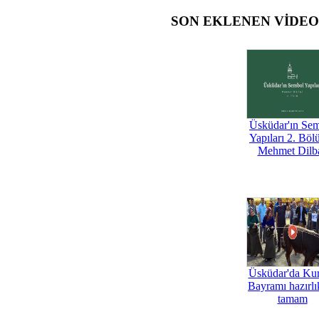
SON EKLENEN VİDE
Üsküdar'ın Se
Yapıları 2. Böl
Mehmet Dilb
Üsküdar'da Ku
Bayramı hazırlık
tamam