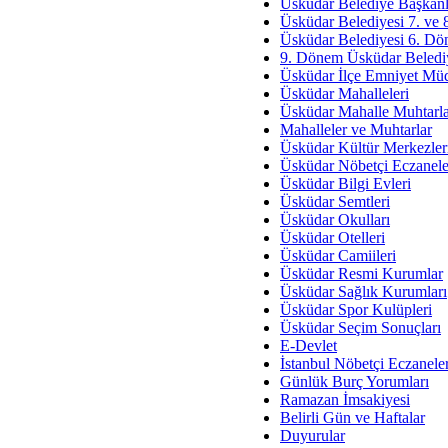
Av. Ş
Üsküdar Belediye Başkanl
Üsküdar Belediyesi 7. ve
İmar Sorunlarının Genel Ç
Üsküdar Belediyesi 6. Dö
9. Dönem Üsküdar Belediy
Çet
Üsküdar İlçe Emniyet Mü
Arakan Ner
Üsküdar Mahalleleri
Üsküdar Mahalle Muhtarla
Hüsam
Mahalleler ve Muhtarlar
Bayramın Mü
Üsküdar Kültür Merkezler
Üsküdar Nöbetçi Eczanele
Es
Üsküdar Bilgi Evleri
Ruhsal Yön
Üsküdar Semtleri
Üsküdar Okulları
Zülf
Üsküdar Otelleri
Üsküdar Kar
Üsküdar Camiileri
Üsküdar Resmi Kurumlar
Mus
Üsküdar Sağlık Kurumları
Üsküdar Spor Kulüpleri
Üsküdar Seçim Sonuçları
E-Devlet
İstanbul Nöbetçi Eczanele
Günlük Burç Yorumları
Ramazan İmsakiyesi
Belirli Gün ve Haftalar
Duyurular