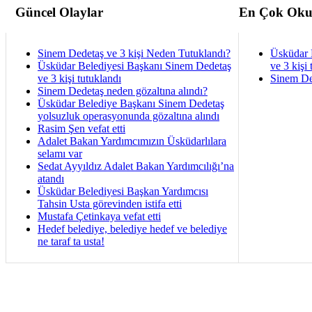
Güncel Olaylar
En Çok Oku
Sinem Dedetaş ve 3 kişi Neden Tutuklandı?
Üsküdar 
Üsküdar Belediyesi Başkanı Sinem Dedetaş
ve 3 kişi 
ve 3 kişi tutuklandı
Sinem De
Sinem Dedetaş neden gözaltına alındı?
Üsküdar Belediye Başkanı Sinem Dedetaş
yolsuzluk operasyonunda gözaltına alındı
Rasim Şen vefat etti
Adalet Bakan Yardımcımızın Üsküdarlılara
selamı var
Sedat Ayyıldız Adalet Bakan Yardımcılığı’na
atandı
Üsküdar Belediyesi Başkan Yardımcısı
Tahsin Usta görevinden istifa etti
Mustafa Çetinkaya vefat etti
Hedef belediye, belediye hedef ve belediye
ne taraf ta usta!