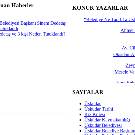
nan Haberler
İşte 
KONUK YAZARLAR
Yalçın
“Belediye Ne Taraf Ta Ust
Belediyesi Başkanı Sinem Dedetaş
tutuklandı
Ahmet 
detaş ve 3 kişi Neden Tutuklandı?
Av. C
Oksidan-An
Zeyn
Mesele Vat
Hacı Be
Okullarda M
SAYFALAR
Mesu
Üsküdar
Dünya Fani, Ama Kısa
Üsküdar Tarihi
Kız Kulesi
Sav
Üsküdar Kaymakamlığı
Hukukun Adale
Üsküdar Belediyesi
Üsküdar Belediye Başkan