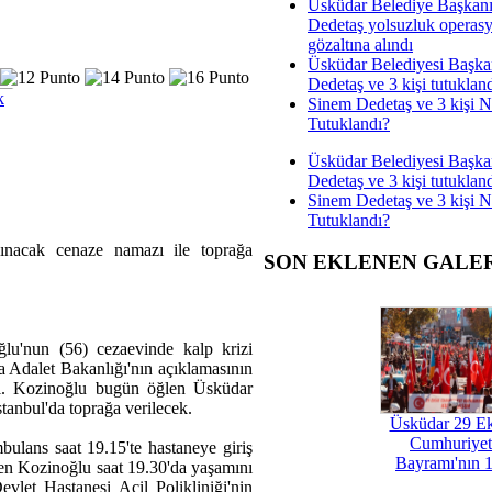
Üsküdar Belediye Başkan
Dedetaş yolsuzluk operas
gözaltına alındı
Üsküdar Belediyesi Başka
Dedetaş ve 3 kişi tutuklan
k
Sinem Dedetaş ve 3 kişi 
Tutuklandı?
Üsküdar Belediyesi Başka
Dedetaş ve 3 kişi tutuklan
Sinem Dedetaş ve 3 kişi 
Tutuklandı?
ınacak cenaze namazı ile toprağa
SON EKLENEN GALE
lu'nun (56) cezaevinde kalp krizi
a Adalet Bakanlığı'nın açıklamasının
ndi. Kozinoğlu bugün öğlen Üsküdar
tanbul'da toprağa verilecek.
Üsküdar 29 E
Cumhuriyet
bulans saat 19.15'te hastaneye giriş
Bayramı'nın 1
en Kozinoğlu saat 19.30'da yaşamını
Devlet Hastanesi Acil Polikliniği'nin