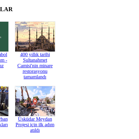
OLAR
mbol
400 yıllık tarihi
üm -
Sultanahmet
az
Camisi'nin minare
restorasyonu
tamamlandı
rban
Üsküdar Meydan
ları
Projesi için ilk adım
atıldı