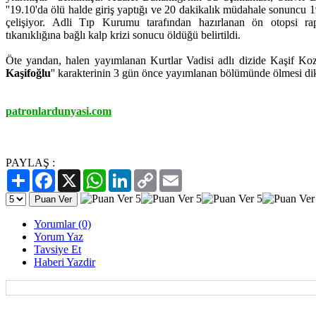
''19.10'da ölü halde giriş yaptığı ve 20 dakikalık müdahale sonuncu 19
çelişiyor. Adli Tıp Kurumu tarafından hazırlanan ön otopsi r
tıkanıklığına bağlı kalp krizi sonucu öldüğü belirtildi.
Öte yandan, halen yayımlanan Kurtlar Vadisi adlı dizide Kaşif Koz
Kaşifoğlu
'' karakterinin 3 gün önce yayımlanan bölümünde ölmesi dik
patronlardunyasi.com
PAYLAŞ :
Paylaş
Facebook
X
WhatsApp
LinkedIn
Copy
Email
Link
Yorumlar (0)
Yorum Yaz
Tavsiye Et
Haberi Yazdir