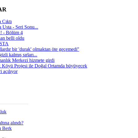
AR
 Çıktı
 Usta - Seri Sonu...
a! - Bölüm 4
n belli oldu
 USTA
lardır bir 'durak' olmaktan öte geçemedi''
zli kalmış sırları...
manlık Merkezi hizmete girdi
 Köyü Projesi ile Doğal Ortamda büyüyecek
i açılıyor
zluk
tına alındı?
ı Berk