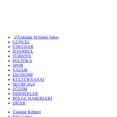
GÜNCEL
ÜSKÜDAR
İSTANBUL
TÜRKİYE
POLİTİKA
SPOR
YAŞAM
EKONOMİ
KÜLTÜR/SANAT
SEÇİM 2024
EĞİTİM
DERNEKLER
BÖLGE HABERLERİ
DİĞER
Üsküdar Rehberi
Foto Galeri