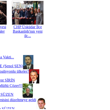
yesi
CHP Üsküdar İlçe
mler
Başkanlığı'nın yeni
ilç...
a Vakti...
 (Şenol ŞEN)
oalisyonlu ülkeler?
ent ŞİRİN
Müftü Çözer!!!
i SÜZEN
misini düzeltmeye geldi
a SÜZEN