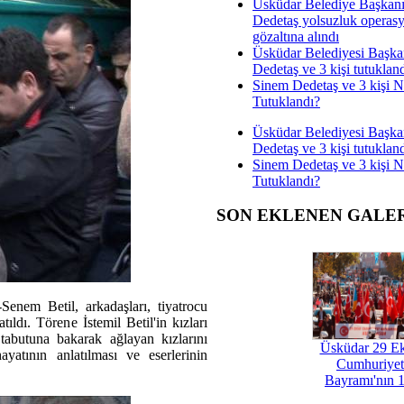
Üsküdar Belediye Başkan
Dedetaş yolsuzluk operas
gözaltına alındı
Üsküdar Belediyesi Başka
Dedetaş ve 3 kişi tutuklan
Sinem Dedetaş ve 3 kişi 
Tutuklandı?
Üsküdar Belediyesi Başka
Dedetaş ve 3 kişi tutuklan
Sinem Dedetaş ve 3 kişi 
Tutuklandı?
SON EKLENEN GALE
-Senem Betil, arkadaşları, tiyatrocu
ıldı. Törene İstemil Betil'in kızları
tabutuna bakarak ağlayan kızlarını
Üsküdar 29 E
ayatının anlatılması ve eserlerinin
Cumhuriyet
Bayramı'nın 1