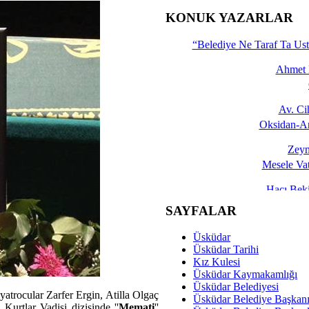
İşte 
KONUK YAZARLAR
Yalçın
“Belediye Ne Taraf Ta Ust
Ahmet 
Av. C
Oksidan-An
Zeyn
Mesele Vat
Hacı Be
Okullarda M
SAYFALAR
Mesu
Üsküdar
Dünya Fani, Ama Kısa
Üsküdar Tarihi
Kız Kulesi
Sav
Üsküdar Kaymakamlığı
Hukukun Adale
Üsküdar Belediyesi
atrocular Zarfer Ergin, Atilla Olgaç
Üsküdar Belediye Başkan
Kurtlar Vadisi dizisinde ''
Memati
''