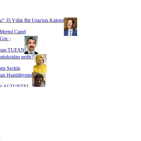
Biz buyuz...
 SOYSEVİNÇ
a” 35 Yıllık Bir Usta'nın Kalemi
Mertol Canel
Göç ;
ihan TUFAN
tioksidan nedir?
ep Seçkin
an Hainliğiymiş
kir ALTUNTEL
adde Bağımlılığı
t Kaymakçı
 Bir Süre De Olsa Burdayız
aş ŞENEL
ti Kalmadı Üstadım!
ı