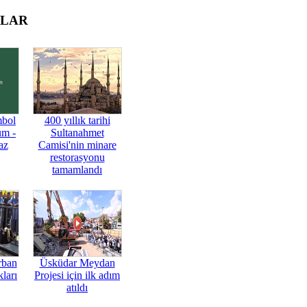
OLAR
mbol
400 yıllık tarihi
üm -
Sultanahmet
az
Camisi'nin minare
restorasyonu
tamamlandı
rban
Üsküdar Meydan
ları
Projesi için ilk adım
atıldı