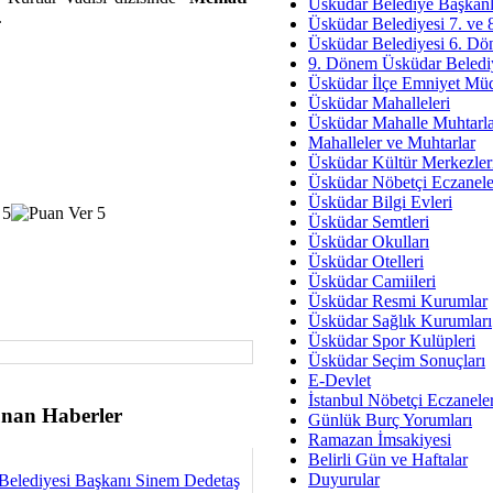
Av. Ş
Üsküdar Belediye Başkanl
.
Üsküdar Belediyesi 7. ve
İmar Sorunlarının Genel Ç
Üsküdar Belediyesi 6. Dö
9. Dönem Üsküdar Belediy
Çet
Üsküdar İlçe Emniyet Mü
Arakan Ner
Üsküdar Mahalleleri
Üsküdar Mahalle Muhtarla
Hüsam
Mahalleler ve Muhtarlar
Bayramın Mü
Üsküdar Kültür Merkezler
Üsküdar Nöbetçi Eczanele
Es
Üsküdar Bilgi Evleri
Ruhsal Yön
Üsküdar Semtleri
Üsküdar Okulları
Zülf
Üsküdar Otelleri
Üsküdar Kar
Üsküdar Camiileri
Üsküdar Resmi Kurumlar
Mus
Üsküdar Sağlık Kurumları
Üsküdar Spor Kulüpleri
Üsküdar Seçim Sonuçları
E-Devlet
İstanbul Nöbetçi Eczanele
nan Haberler
Günlük Burç Yorumları
Ramazan İmsakiyesi
Belirli Gün ve Haftalar
Duyurular
Belediyesi Başkanı Sinem Dedetaş