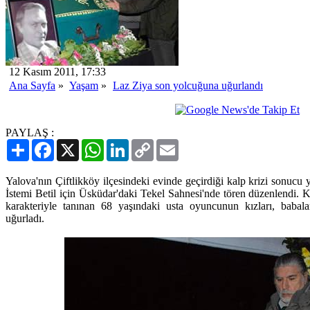
12 Kasım 2011, 17:33
Ana Sayfa
»
Yaşam
»
Laz Ziya son yolcuğuna uğurlandı
PAYLAŞ :
Paylaş
Facebook
X
WhatsApp
LinkedIn
Copy
Email
Link
Yalova'nın Çiftlikköy ilçesindeki evinde geçirdiği kalp krizi sonucu
İstemi Betil için Üsküdar'daki Tekel Sahnesi'nde tören düzenlendi. Kur
karakteriyle tanınan 68 yaşındaki usta oyuncunun kızları, babala
uğurladı.