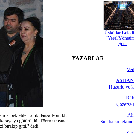
Üsküdar Beledi
''Yerel Yöneti
Şö...
YAZARLAR
Ved
ASİTANE
Huzurlu ve k
Bül
Çözerse 
Al
arıda bekletilen ambulansa konuldu.
nkaraya'ya götürüldü. Tören sırasında
Sıra halkın ekono
 bırakıp gitti.'' dedi.
Ziy