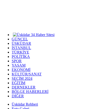
GÜNCEL
ÜSKÜDAR
İSTANBUL
TÜRKİYE
POLİTİKA
SPOR
YAŞAM
EKONOMİ
KÜLTÜR/SANAT
SEÇİM 2024
EĞİTİM
DERNEKLER
BÖLGE HABERLERİ
DİĞER
Üsküdar Rehberi
Foto Galeri