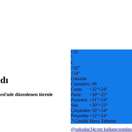
+
31
°
C
+
32°
+
24°
dı
Uskudar
Cumartesi, 08
Cuma
+
32°
+
24°
esi'nde düzenlenen törenle
Pazar
+
30°
+
25°
Pazartesi
+
31°
+
24°
Salı
+
30°
+
23°
Çarşamba
+
30°
+
24°
Perşembe
+
32°
+
24°
7 Günlük Hava Tahmini
@uskudar34com kullanıcısından