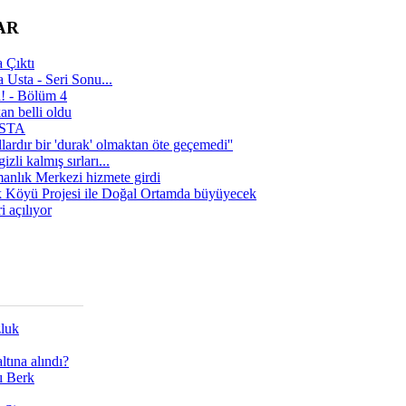
AR
 Çıktı
 Usta - Seri Sonu...
a! - Bölüm 4
n belli oldu
 USTA
lardır bir 'durak' olmaktan öte geçemedi''
zli kalmış sırları...
manlık Merkezi hizmete girdi
 Köyü Projesi ile Doğal Ortamda büyüyecek
i açılıyor
zluk
tına alındı?
ı Berk