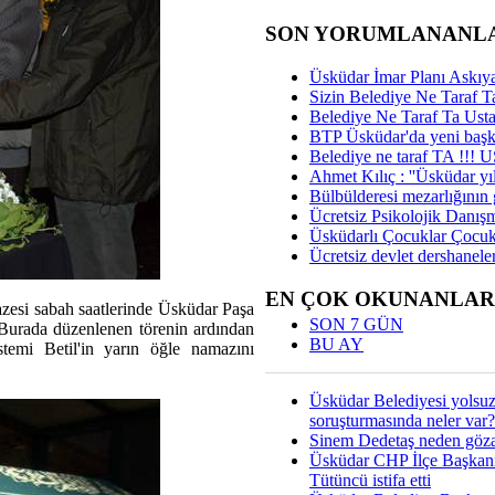
SON YORUMLANANL
Üsküdar İmar Planı Askıya
Sizin Belediye Ne Taraf Ta
Belediye Ne Taraf Ta Ust
BTP Üsküdar'da yeni başka
Belediye ne taraf TA !!!
Ahmet Kılıç : ''Üsküdar yıl
Bülbülderesi mezarlığının gi
Ücretsiz Psikolojik Danış
Üsküdarlı Çocuklar Çocuk
Ücretsiz devlet dershaneler
EN ÇOK OKUNANLAR
nazesi sabah saatlerinde Üsküdar Paşa
SON 7 GÜN
. Burada düzenlenen törenin ardından
BU AY
stemi Betil'in yarın öğle namazını
Üsküdar Belediyesi yolsu
soruşturmasında neler var?
Sinem Dedetaş neden gözal
Üsküdar CHP İlçe Başkan
Tütüncü istifa etti