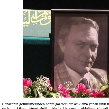
Cenazenin götürülmesinden sonra gazetecilere açıklama yapan ünlü tiy
ve Emin Olcay, İstemi Betil'in büyük bir sanatçı olduğunu söyledi. 