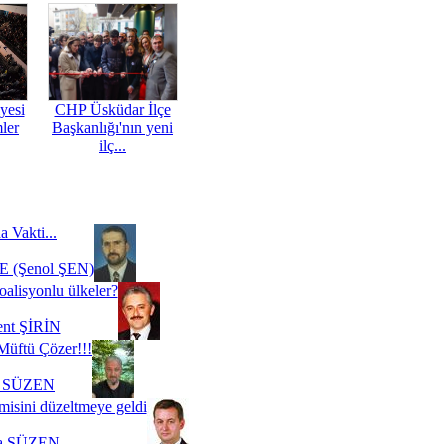
yesi
CHP Üsküdar İlçe
mler
Başkanlığı'nın yeni
ilç...
a Vakti...
 (Şenol ŞEN)
oalisyonlu ülkeler?
ent ŞİRİN
Müftü Çözer!!!
i SÜZEN
misini düzeltmeye geldi
a SÜZEN