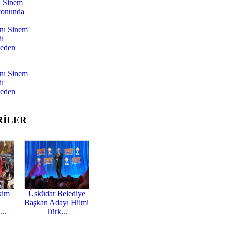
ı Sinem
yonunda
nı Sinem
dı
Neden
nı Sinem
dı
Neden
RİLER
kim
Üsküdar Belediye
Başkan Adayı Hilmi
...
Türk...