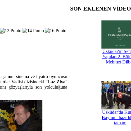
SON EKLENEN VİDE
Üsküdar'ın Se
Yapıları 2. Böl
Mehmet Dilb
 yaşamını sinema ve tiyatro oyuncusu
tlar Vadisi dizisindeki ''
Laz Ziya
''
rını gözyaşlarıyla son yolculuğuna
Üsküdar'da Ku
Bayramı hazırlık
tamam