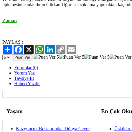
tiplemesini canlandıran Gürkan Uğur ise açıklama yapmaktan kaçındı
Zaman
PAYLAŞ :
Paylaş
Facebook
X
WhatsApp
LinkedIn
Copy
Email
Link
Yorumlar (0)
Yorum Yaz
Tavsiye Et
Haberi Yazdir
Yaşam
En Çok Oku
Kuzguncuk Bostanı’nda “Dünya Çevre
Üsküdar 