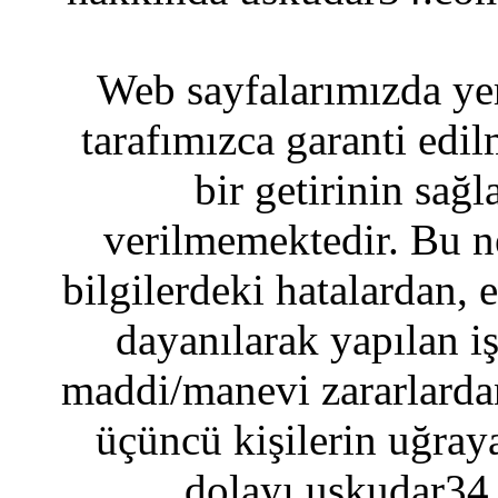
Web sayfalarımızda yer
tarafımızca garanti edil
bir getirinin sağ
verilmemektedir. Bu n
bilgilerdeki hatalardan, 
dayanılarak yapılan i
maddi/manevi zararlardan
üçüncü kişilerin uğraya
dolayı uskudar34