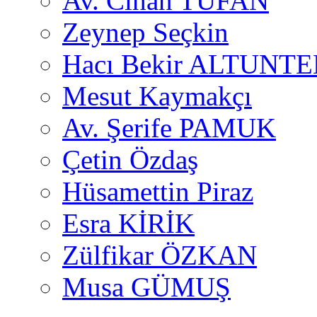
Av. Cihan TUFAN
Zeynep Seçkin
Hacı Bekir ALTUNTE
Mesut Kaymakçı
Av. Şerife PAMUK
Çetin Özdaş
Hüsamettin Piraz
Esra KİRİK
Zülfikar ÖZKAN
Musa GÜMUŞ