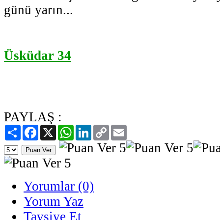
günü yarın...
Üsküdar 34
PAYLAŞ :
Paylaş
Facebook
X
WhatsApp
LinkedIn
Copy
Email
Link
Yorumlar (0)
Yorum Yaz
Tavsiye Et