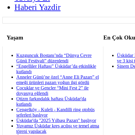
Haberi Yazdir
Yaşam
En Çok Oku
Kuzguncuk Bostanı’nda “Dünya Çevre
Üsküdar 
Günü Festivali” düzenlendi
ve 3 kişi 
“Engelliler Haftası” Üsküdar’da etkinlikle
Sinem De
kutlandı
Anneler Günü’ne özel “Anne Eli Pazarı” el
emeği ürünleri pazarı yoğun ilgi gördü
Çocuklar ve Gençler “Mini Fest 2” ile
doyasıya eğlendi
Otizm farkındalık haftası Üsküdar'da
kutlandı
Çengelköy - Kuleli - Kandilli ring otobüs
seferleri başlıyor
Üsküdar'da ''2025 Yılbaşı Pazarı'' başlıyor
Yuvamız Üsküdar kreş açılışı ve temel atma
töreni yapılacak