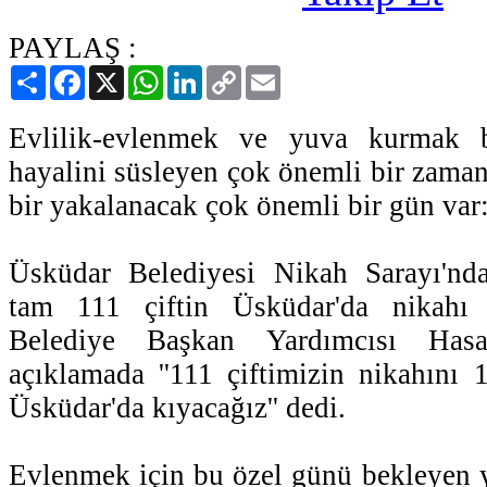
PAYLAŞ :
Paylaş
Facebook
X
WhatsApp
LinkedIn
Copy
Email
Link
Evlilik-evlenmek ve yuva kurmak b
hayalini süsleyen çok önemli bir zaman
bir yakalanacak çok önemli bir gün var:
Üsküdar Belediyesi Nikah Sarayı'nda
tam 111 çiftin Üsküdar'da nikahı 
Belediye Başkan Yardımcısı Has
açıklamada ''111 çiftimizin nikahını
Üsküdar'da kıyacağız'' dedi.
Evlenmek için bu özel günü bekleyen ye