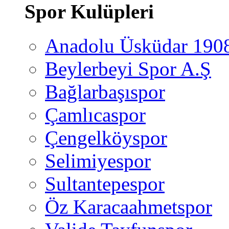
Spor Kulüpleri
Anadolu Üsküdar 190
Beylerbeyi Spor A.Ş
Bağlarbaşıspor
Çamlıcaspor
Çengelköyspor
Selimiyespor
Sultantepespor
Öz Karacaahmetspor