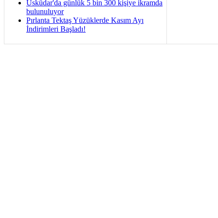
Üsküdar'da günlük 5 bin 300 kişiye ikramda
bulunuluyor
Pırlanta Tektaş Yüzüklerde Kasım Ayı
İndirimleri Başladı!