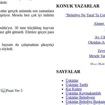
etti:
İşte 
KONUK YAZARLAR
fiyatlar gerçek anlamda son zamanlara
Yalçın
şişiriyor. Mesela ben çok iyi indirim
“Belediye Ne Taraf Ta Ust
Ahmet 
bulda'yız. 30 tane küçükbaş hayvan
umuz gibi gitmedi. Elimize geçen para
Av. C
Oksidan-An
 bayram da çalışmaktan şikayetçi
 söyledi.
Zeyn
Mesele Vat
Hacı Be
Okullarda M
SAYFALAR
Mesu
Üsküdar
Dünya Fani, Ama Kısa
Üsküdar Tarihi
Kız Kulesi
Sav
Üsküdar Kaymakamlığı
Hukukun Adale
Üsküdar Belediyesi
Üsküdar Belediye Başkan