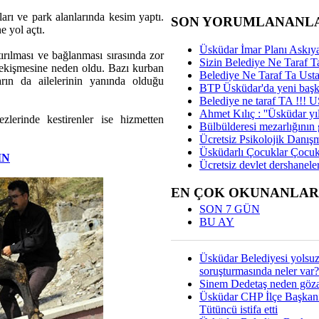
ları ve park alanlarında kesim yaptı.
SON YORUMLANANL
e yol açtı.
Üsküdar İmar Planı Askıya
ırılması ve bağlanması sırasında zor
Sizin Belediye Ne Taraf Ta
çekişmesine neden oldu. Bazı kurban
Belediye Ne Taraf Ta Ust
arın da ailelerinin yanında olduğu
BTP Üsküdar'da yeni başka
Belediye ne taraf TA !!!
Ahmet Kılıç : ''Üsküdar yıl
lerinde kestirenler ise hizmetten
Bülbülderesi mezarlığının gi
Ücretsiz Psikolojik Danış
Üsküdarlı Çocuklar Çocuk
IN
Ücretsiz devlet dershaneler
EN ÇOK OKUNANLAR
SON 7 GÜN
BU AY
Üsküdar Belediyesi yolsu
soruşturmasında neler var?
Sinem Dedetaş neden gözal
Üsküdar CHP İlçe Başkan
Tütüncü istifa etti