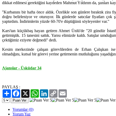
dikkat edilmesi gerektiğini kaydeden Mahmut Yıldırım da, şunları kayd
''Kurbanını bir hafta önce aldık. Özelikle son günlere bıraktık zira 
doğru belirleniyor ve oturuyor. İlk günlerde satıcılar fiyatları çok 
yaptırdım. İndirimlerin yüzde 60-70'e düştüğünü söyleyenler var.''
Kars'tan küçükbaş hayan getiren Ahmet Ünlü'de ''20 gündür İstan
getirmiştik. 15 tanesini sattık. Yarısı elimizde kaldı. Satışlar umduğ
çektiğimiz eziyete değmedi'' dedi.
Kesim merkezinde çalışan görevlilerden de Erhan Çalışkan ise
olmadığını, kutsal bir görevi yerine getirmenin mutluluğunu yaşadığını
Ajanslar - Üsküdar 34
PAYLAŞ :
Paylaş
Facebook
X
WhatsApp
LinkedIn
Copy
Email
Link
Yorumlar (0)
Yorum Yaz