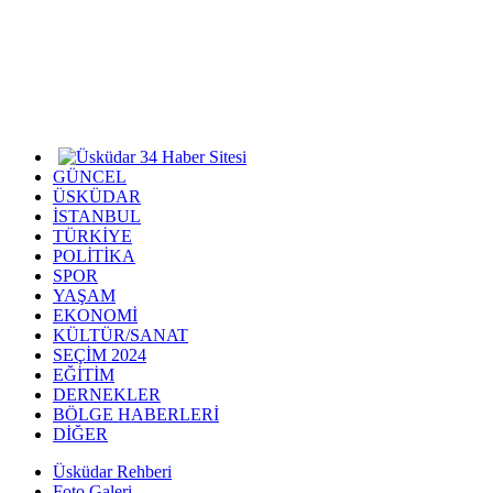
GÜNCEL
ÜSKÜDAR
İSTANBUL
TÜRKİYE
POLİTİKA
SPOR
YAŞAM
EKONOMİ
KÜLTÜR/SANAT
SEÇİM 2024
EĞİTİM
DERNEKLER
BÖLGE HABERLERİ
DİĞER
Üsküdar Rehberi
Foto Galeri