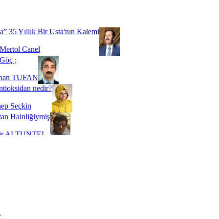
Biz buyuz...
 SOYSEVİNÇ
a” 35 Yıllık Bir Usta'nın Kalemi
Mertol Canel
Göç ;
ihan TUFAN
tioksidan nedir?
ep Seçkin
an Hainliğiymiş
kir ALTUNTEL
adde Bağımlılığı
t Kaymakçı
 Bir Süre De Olsa Burdayız
aş ŞENEL
ti Kalmadı Üstadım!
ı