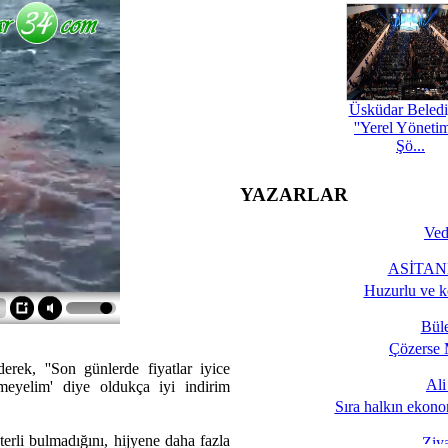
Üsküdar Beledi
''Yerel Yöneti
Şö...
YAZARLAR
Ved
ASİTANE
Huzurlu ve k
Bül
Çözerse 
erek, ''Son günlerde fiyatlar iyice
Al
meyelim' diye oldukça iyi indirim
Sıra halkın ekono
terli bulmadığını, hijyene daha fazla
Ziy