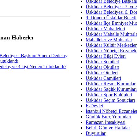
Av. Ş
Üsküdar Belediye Başkanl
Üsküdar Belediyesi 7. ve
İmar Sorunlarının Genel Ç
Üsküdar Belediyesi 6. Dö
9. Dönem Üsküdar Belediy
Çet
Üsküdar İlçe Emniyet Mü
Arakan Ner
Üsküdar Mahalleleri
Üsküdar Mahalle Muhtarla
Hüsam
nan Haberler
Mahalleler ve Muhtarlar
Bayramın Mü
Üsküdar Kültür Merkezler
Üsküdar Nöbetçi Eczanele
Es
Belediyesi Başkanı Sinem Dedetaş
Üsküdar Bilgi Evleri
Ruhsal Yön
tutuklandı
Üsküdar Semtleri
detaş ve 3 kişi Neden Tutuklandı?
Üsküdar Okulları
Zülf
Üsküdar Otelleri
Üsküdar Kar
Üsküdar Camiileri
Üsküdar Resmi Kurumlar
Mus
Üsküdar Sağlık Kurumları
Üsküdar Spor Kulüpleri
Üsküdar Seçim Sonuçları
E-Devlet
İstanbul Nöbetçi Eczanele
Günlük Burç Yorumları
Ramazan İmsakiyesi
Belirli Gün ve Haftalar
Duyurular