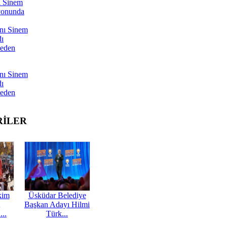
ı Sinem
yonunda
nı Sinem
dı
Neden
nı Sinem
dı
Neden
RİLER
kim
Üsküdar Belediye
Başkan Adayı Hilmi
...
Türk...