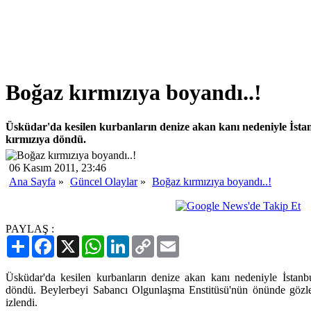
Boğaz kırmızıya boyandı..!
Üsküdar'da kesilen kurbanların denize akan kanı nedeniyle İsta
kırmızıya döndü.
06 Kasım 2011, 23:46
Ana Sayfa
»
Güncel Olaylar
»
Boğaz kırmızıya boyandı..!
PAYLAŞ :
Paylaş
Facebook
X
WhatsApp
LinkedIn
Copy
Email
Link
Üsküdar'da kesilen kurbanların denize akan kanı nedeniyle İstanb
döndü. Beylerbeyi Sabancı Olgunlaşma Enstitüsü'nün önünde gözlen
izlendi.