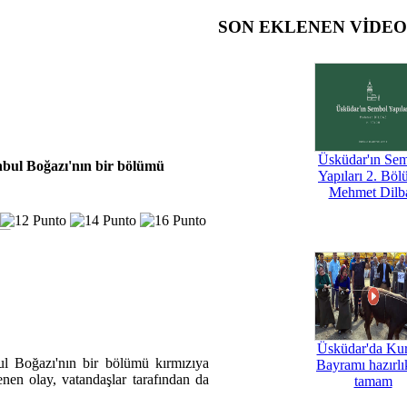
SON EKLENEN VİDE
Üsküdar'ın Se
nbul Boğazı'nın bir bölümü
Yapıları 2. Böl
Mehmet Dilb
Üsküdar'da Ku
ul Boğazı'nın bir bölümü kırmızıya
Bayramı hazırlık
en olay, vatandaşlar tarafından da
tamam