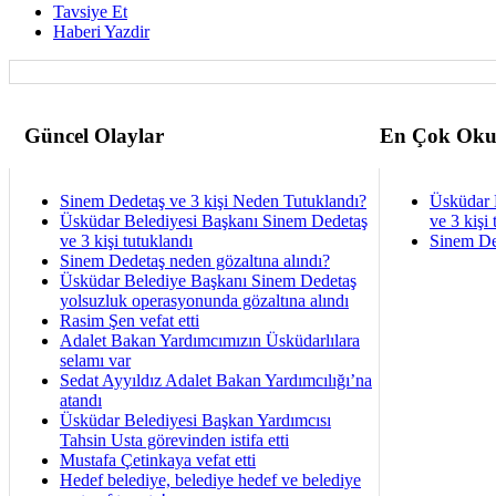
Tavsiye Et
Haberi Yazdir
Güncel Olaylar
En Çok Oku
Sinem Dedetaş ve 3 kişi Neden Tutuklandı?
Üsküdar 
Üsküdar Belediyesi Başkanı Sinem Dedetaş
ve 3 kişi 
ve 3 kişi tutuklandı
Sinem De
Sinem Dedetaş neden gözaltına alındı?
Üsküdar Belediye Başkanı Sinem Dedetaş
yolsuzluk operasyonunda gözaltına alındı
Rasim Şen vefat etti
Adalet Bakan Yardımcımızın Üsküdarlılara
selamı var
Sedat Ayyıldız Adalet Bakan Yardımcılığı’na
atandı
Üsküdar Belediyesi Başkan Yardımcısı
Tahsin Usta görevinden istifa etti
Mustafa Çetinkaya vefat etti
Hedef belediye, belediye hedef ve belediye