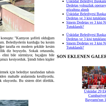
Üsküdar Belediye Başkan
Dedetaş yolsuzluk operas
gözaltına alındı
Üsküdar Belediyesi Başka
Dedetaş ve 3 kişi tutuklan
Sinem Dedetaş ve 3 kişi 
Tutuklandı?
Üsküdar Belediyesi Başka
le konuştu: ''Kamyon şoförü olduğum
Dedetaş ve 3 kişi tutuklan
dum. Belediyelerin kurduğu bu kesim
Sinem Dedetaş ve 3 kişi 
iğer tarafta en modern şekilde kesim
Tutuklandı?
illik diz boyuydu. Sokak ortasında,
elini bile sürmüyor, bıçağını bile
SON EKLENEN GALE
ımızı kesiyorduk. Şimdi bilen kişiler
rmek için belediye tarafından tahsis
iden mahalle aralarında kesiliyordu.
k oluyordu. Bu sistem dört dörtlük.
Üsküdar 29 E
Cumhuriyet
Bayramı'nın 1