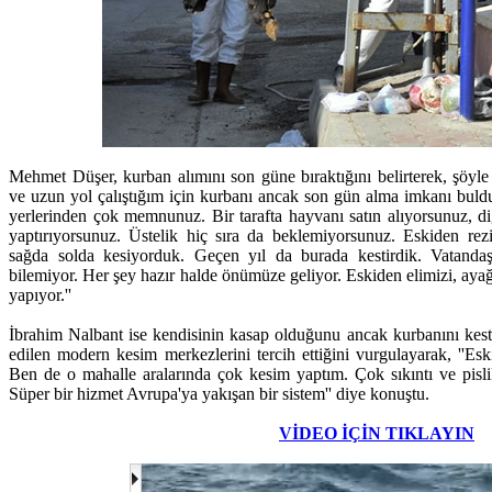
Mehmet Düşer, kurban alımını son güne bıraktığını belirterek, şöy
ve uzun yol çalıştığım için kurbanı ancak son gün alma imkanı bul
yerlerinden çok memnunuz. Bir tarafta hayvanı satın alıyorsunuz, d
yaptırıyorsunuz. Üstelik hiç sıra da beklemiyorsunuz. Eskiden rez
sağda solda kesiyorduk. Geçen yıl da burada kestirdik. Vatandaş 
bilemiyor. Her şey hazır halde önümüze geliyor. Eskiden elimizi, ayağ
yapıyor.''
İbrahim Nalbant ise kendisinin kasap olduğunu ancak kurbanını kesti
edilen modern kesim merkezlerini tercih ettiğini vurgulayarak, ''Esk
Ben de o mahalle aralarında çok kesim yaptım. Çok sıkıntı ve pisli
Süper bir hizmet Avrupa'ya yakışan bir sistem'' diye konuştu.
VİDEO İÇİN TIKLAYIN