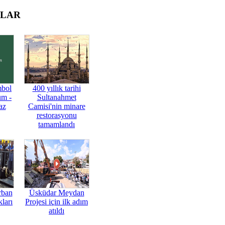
OLAR
mbol
400 yıllık tarihi
üm -
Sultanahmet
az
Camisi'nin minare
restorasyonu
tamamlandı
rban
Üsküdar Meydan
ları
Projesi için ilk adım
atıldı