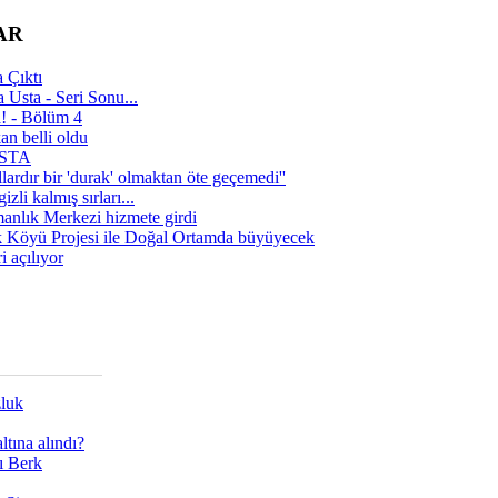
AR
 Çıktı
 Usta - Seri Sonu...
a! - Bölüm 4
n belli oldu
 USTA
lardır bir 'durak' olmaktan öte geçemedi''
zli kalmış sırları...
manlık Merkezi hizmete girdi
 Köyü Projesi ile Doğal Ortamda büyüyecek
i açılıyor
zluk
tına alındı?
ı Berk