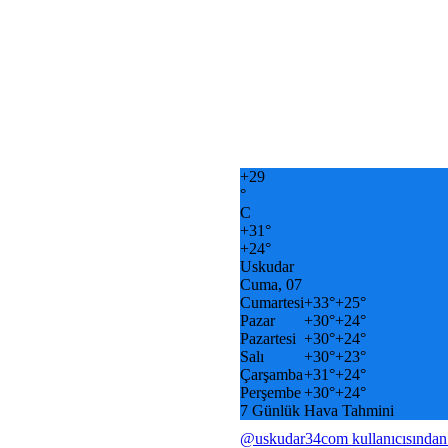
+
29
°
C
+
31°
+
24°
Uskudar
Cuma, 07
Cumartesi
+
33°
+
25°
Pazar
+
30°
+
24°
Pazartesi
+
30°
+
24°
Salı
+
30°
+
23°
Çarşamba
+
31°
+
24°
Perşembe
+
30°
+
24°
7 Günlük Hava Tahmini
@uskudar34com kullanıcısından