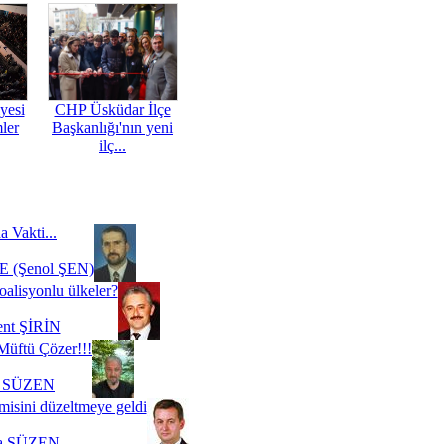
yesi
CHP Üsküdar İlçe
mler
Başkanlığı'nın yeni
ilç...
a Vakti...
 (Şenol ŞEN)
oalisyonlu ülkeler?
ent ŞİRİN
Müftü Çözer!!!
i SÜZEN
misini düzeltmeye geldi
a SÜZEN