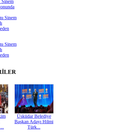
ı Sinem
yonunda
nı Sinem
dı
Neden
nı Sinem
dı
Neden
RİLER
kim
Üsküdar Belediye
Başkan Adayı Hilmi
...
Türk...