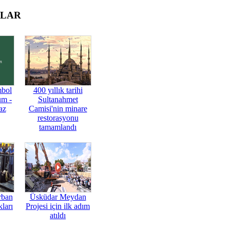
OLAR
mbol
400 yıllık tarihi
üm -
Sultanahmet
az
Camisi'nin minare
restorasyonu
tamamlandı
rban
Üsküdar Meydan
ları
Projesi için ilk adım
atıldı