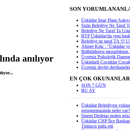
SON YORUMLANANL
Üsküdar İmar Planı Askıya
Sizin Belediye Ne Taraf Ta
Belediye Ne Taraf Ta Ust
BTP Üsküdar'da yeni başka
Belediye ne taraf TA !!!
Ahmet Kılıç : ''Üsküdar yıl
Bülbülderesi mezarlığının gi
lında anılıyor
Ücretsiz Psikolojik Danış
Üsküdarlı Çocuklar Çocuk
Ücretsiz devlet dershaneler
ıyor...
EN ÇOK OKUNANLAR
SON 7 GÜN
BU AY
Üsküdar Belediyesi yolsu
soruşturmasında neler var?
Sinem Dedetaş neden gözal
Üsküdar CHP İlçe Başkan
Tütüncü istifa etti