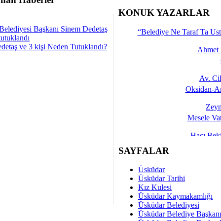
İşte 
KONUK YAZARLAR
Yalçın
Belediyesi Başkanı Sinem Dedetaş
“Belediye Ne Taraf Ta Ust
tutuklandı
detaş ve 3 kişi Neden Tutuklandı?
Ahmet 
Av. C
Oksidan-An
Zeyn
Mesele Vat
Hacı Be
Okullarda M
SAYFALAR
Mesu
Üsküdar
Dünya Fani, Ama Kısa
Üsküdar Tarihi
Kız Kulesi
Sav
Üsküdar Kaymakamlığı
Hukukun Adale
Üsküdar Belediyesi
Üsküdar Belediye Başkan