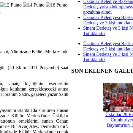
Üsküdar Belediye Başkan
Dedetaş yolsuzluk operas
r
gözaltına alındı
Üsküdar Belediyesi Başka
Dedetaş ve 3 kişi tutuklan
Sinem Dedetaş ve 3 kişi 
Tutuklandı?
Üsküdar Belediyesi Başka
Dedetaş ve 3 kişi tutuklan
Canat, Altunizade Kültür Merkezi'nde
Sinem Dedetaş ve 3 kişi 
Tutuklandı?
ugün (20 Ekim 2011 Perşembe) saat
SON EKLENEN GALE
sanatçı kişiliğinin, eserlerinin
oğun katılımın gerçekleşeceği anma
 ibrahim Sadri, gazeteci yazar Salih
 yaşamını istanbul'da sürdüren Hasan
Üsküdar 29 E
nizade Kültür Merkezi'nde Üsküdar
Cumhuriyet
yatronun örneklerini sunan Canat;
Bayramı'nın 1
arı ile Bir Avuç Ateş, Demedim mi?.
 Altunizade Kültür Merkezi'nde çocuk