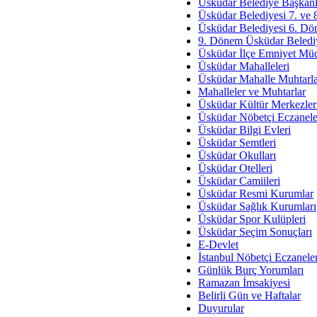
Av. Ş
Üsküdar Belediye Başkanl
Üsküdar Belediyesi 7. ve
İmar Sorunlarının Genel Ç
Üsküdar Belediyesi 6. Dö
9. Dönem Üsküdar Belediy
Çet
Üsküdar İlçe Emniyet Mü
Arakan Ner
Üsküdar Mahalleleri
Üsküdar Mahalle Muhtarla
Hüsam
Mahalleler ve Muhtarlar
Bayramın Mü
Üsküdar Kültür Merkezler
Üsküdar Nöbetçi Eczanele
Es
Üsküdar Bilgi Evleri
Ruhsal Yön
Üsküdar Semtleri
Üsküdar Okulları
Zülf
Üsküdar Otelleri
Üsküdar Kar
Üsküdar Camiileri
Üsküdar Resmi Kurumlar
Mus
Üsküdar Sağlık Kurumları
Üsküdar Spor Kulüpleri
Üsküdar Seçim Sonuçları
E-Devlet
İstanbul Nöbetçi Eczanele
Günlük Burç Yorumları
Ramazan İmsakiyesi
Belirli Gün ve Haftalar
Duyurular