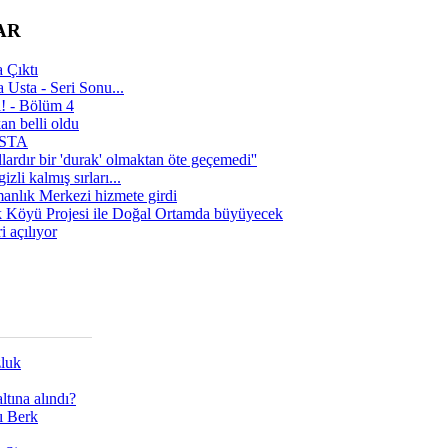
AR
 Çıktı
 Usta - Seri Sonu...
a! - Bölüm 4
n belli oldu
 USTA
lardır bir 'durak' olmaktan öte geçemedi''
zli kalmış sırları...
manlık Merkezi hizmete girdi
 Köyü Projesi ile Doğal Ortamda büyüyecek
i açılıyor
zluk
tına alındı?
ı Berk