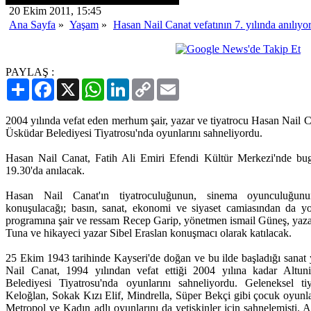
20 Ekim 2011, 15:45
Ana Sayfa
»
Yaşam
»
Hasan Nail Canat vefatının 7. yılında anılıyo
PAYLAŞ :
Paylaş
Facebook
X
WhatsApp
LinkedIn
Copy
Email
Link
2004 yılında vefat eden merhum şair, yazar ve tiyatrocu Hasan Nail 
Üsküdar Belediyesi Tiyatrosu'nda oyunlarını sahneliyordu.
Hasan Nail Canat, Fatih Ali Emiri Efendi Kültür Merkezi'nde b
19.30'da anılacak.
Hasan Nail Canat'ın tiyatroculuğunun, sinema oyunculuğunun, 
konuşulacağı; basın, sanat, ekonomi ve siyaset camiasından da y
programına şair ve ressam Recep Garip, yönetmen ismail Güneş, yazar
Tuna ve hikayeci yazar Sibel Eraslan konuşmacı olarak katılacak.
25 Ekim 1943 tarihinde Kayseri'de doğan ve bu ilde başladığı sanat
Nail Canat, 1994 yılından vefat ettiği 2004 yılına kadar Altu
Belediyesi Tiyatrosu'nda oyunlarını sahneliyordu. Geleneksel ti
Keloğlan, Sokak Kızı Elif, Mindrella, Süper Bekçi gibi çocuk oyunl
Metropol ve Kadın adlı oyunlarını da yetişkinler için sahnelemişti.