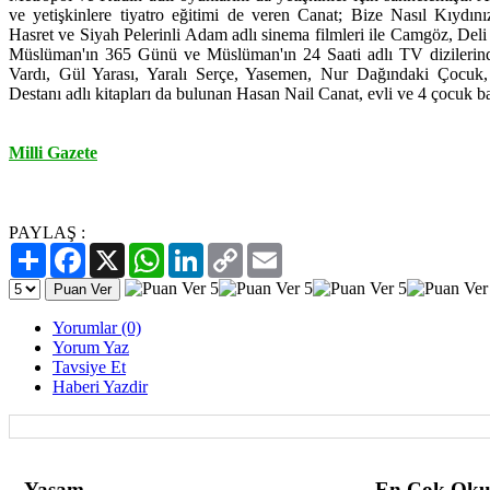
ve yetişkinlere tiyatro eğitimi de veren Canat; Bize Nasıl Kıydın
Hasret ve Siyah Pelerinli Adam adlı sinema filmleri ile Camgöz, De
Müslüman'ın 365 Günü ve Müslüman'ın 24 Saati adlı TV dizilerind
Vardı, Gül Yarası, Yaralı Serçe, Yasemen, Nur Dağındaki Çocuk
Destanı adlı kitapları da bulunan Hasan Nail Canat, evli ve 4 çocuk b
Milli Gazete
PAYLAŞ :
Paylaş
Facebook
X
WhatsApp
LinkedIn
Copy
Email
Link
Yorumlar (0)
Yorum Yaz
Tavsiye Et
Haberi Yazdir
Yaşam
En Çok Oku