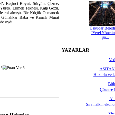
ız?, Beşinci Boyut, Sürgün, Çizme,
li Yürek, Ekmek Teknesi, Kalp Gözü,
e rol almıştı. Bir Küçük Osmancık
, Günahkâr Baba ve Kırımlı Murat
abasıydı.
Üsküdar Beledi
''Yerel Yöneti
Şö...
YAZARLAR
Ved
ASİTANE
Huzurlu ve k
Bül
Çözerse 
Al
Sıra halkın ekono
Ziy
nan Haberler