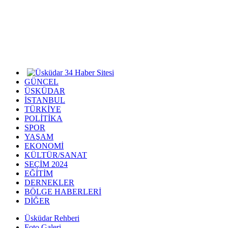
GÜNCEL
ÜSKÜDAR
İSTANBUL
TÜRKİYE
POLİTİKA
SPOR
YAŞAM
EKONOMİ
KÜLTÜR/SANAT
SEÇİM 2024
EĞİTİM
DERNEKLER
BÖLGE HABERLERİ
DİĞER
Üsküdar Rehberi
Foto Galeri