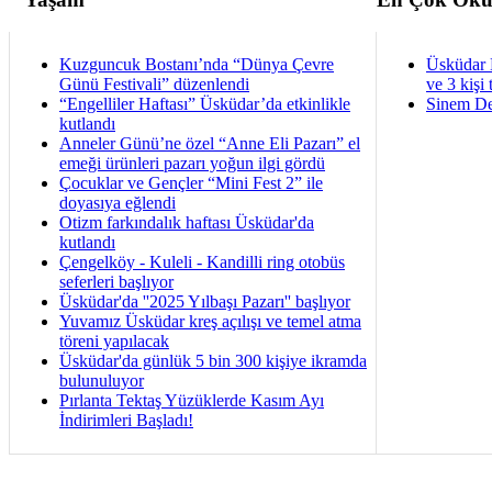
Kuzguncuk Bostanı’nda “Dünya Çevre
Üsküdar 
Günü Festivali” düzenlendi
ve 3 kişi 
“Engelliler Haftası” Üsküdar’da etkinlikle
Sinem De
kutlandı
Anneler Günü’ne özel “Anne Eli Pazarı” el
emeği ürünleri pazarı yoğun ilgi gördü
Çocuklar ve Gençler “Mini Fest 2” ile
doyasıya eğlendi
Otizm farkındalık haftası Üsküdar'da
kutlandı
Çengelköy - Kuleli - Kandilli ring otobüs
seferleri başlıyor
Üsküdar'da ''2025 Yılbaşı Pazarı'' başlıyor
Yuvamız Üsküdar kreş açılışı ve temel atma
töreni yapılacak
Üsküdar'da günlük 5 bin 300 kişiye ikramda
bulunuluyor
Pırlanta Tektaş Yüzüklerde Kasım Ayı
İndirimleri Başladı!