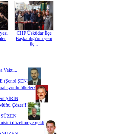
yesi
CHP Üsküdar İlçe
mler
Başkanlığı'nın yeni
ilç...
a Vakti...
 (Şenol ŞEN)
oalisyonlu ülkeler?
ent ŞİRİN
Müftü Çözer!!!
i SÜZEN
misini düzeltmeye geldi
a SÜZEN