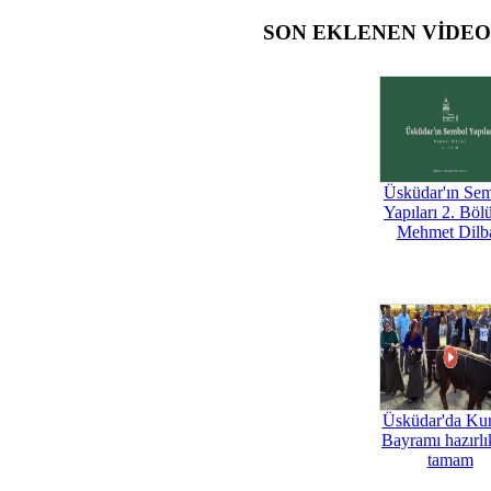
SON EKLENEN VİDE
Üsküdar'ın Se
Yapıları 2. Böl
Mehmet Dilb
Üsküdar'da Ku
Bayramı hazırlık
tamam