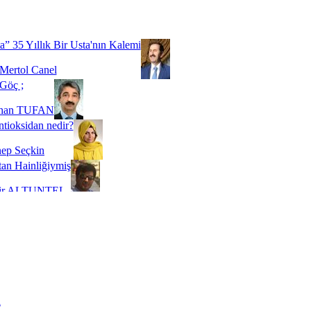
Biz buyuz...
 SOYSEVİNÇ
a” 35 Yıllık Bir Usta'nın Kalemi
Mertol Canel
Göç ;
ihan TUFAN
tioksidan nedir?
ep Seçkin
an Hainliğiymiş
kir ALTUNTEL
adde Bağımlılığı
t Kaymakçı
 Bir Süre De Olsa Burdayız
aş ŞENEL
ti Kalmadı Üstadım!
ı