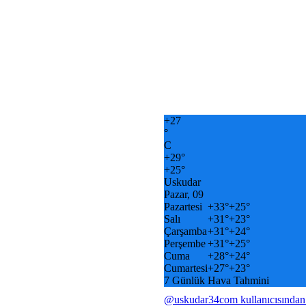
+
27
°
C
+
29°
+
25°
Uskudar
Pazar, 09
Pazartesi
+
33°
+
25°
Salı
+
31°
+
23°
Çarşamba
+
31°
+
24°
Perşembe
+
31°
+
25°
Cuma
+
28°
+
24°
Cumartesi
+
27°
+
23°
7 Günlük Hava Tahmini
@uskudar34com kullanıcısından