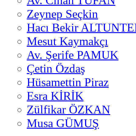
Av. Cihan TUFAN
Zeynep Seçkin
Hacı Bekir ALTUNTE
Mesut Kaymakçı
Av. Şerife PAMUK
Çetin Özdaş
Hüsamettin Piraz
Esra KİRİK
Zülfikar ÖZKAN
Musa GÜMUŞ