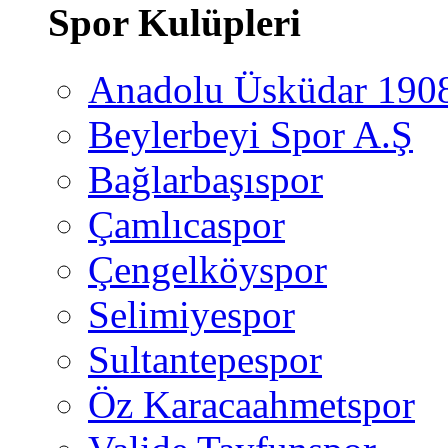
Spor Kulüpleri
Anadolu Üsküdar 190
Beylerbeyi Spor A.Ş
Bağlarbaşıspor
Çamlıcaspor
Çengelköyspor
Selimiyespor
Sultantepespor
Öz Karacaahmetspor