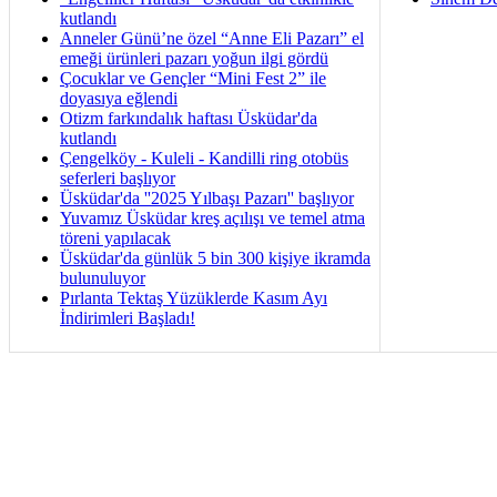
kutlandı
Anneler Günü’ne özel “Anne Eli Pazarı” el
emeği ürünleri pazarı yoğun ilgi gördü
Çocuklar ve Gençler “Mini Fest 2” ile
doyasıya eğlendi
Otizm farkındalık haftası Üsküdar'da
kutlandı
Çengelköy - Kuleli - Kandilli ring otobüs
seferleri başlıyor
Üsküdar'da ''2025 Yılbaşı Pazarı'' başlıyor
Yuvamız Üsküdar kreş açılışı ve temel atma
töreni yapılacak
Üsküdar'da günlük 5 bin 300 kişiye ikramda
bulunuluyor
Pırlanta Tektaş Yüzüklerde Kasım Ayı
İndirimleri Başladı!