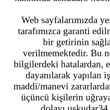
Web sayfalarımızda yer
tarafımızca garanti edil
bir getirinin sağ
verilmemektedir. Bu n
bilgilerdeki hatalardan, 
dayanılarak yapılan i
maddi/manevi zararlardan
üçüncü kişilerin uğraya
dolayı uskudar34