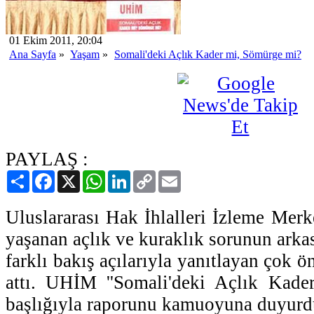
01 Ekim 2011, 20:04
Ana Sayfa
»
Yaşam
»
Somali'deki Açlık Kader mi, Sömürge mi?
PAYLAŞ :
Paylaş
Facebook
X
WhatsApp
LinkedIn
Copy
Email
Link
Uluslararası Hak İhlalleri İzleme Me
yaşanan açlık ve kuraklık sorunun arka
farklı bakış açılarıyla yanıtlayan çok ö
attı. UHİM ''Somali'deki Açlık Kade
başlığıyla raporunu kamuoyuna duyurd