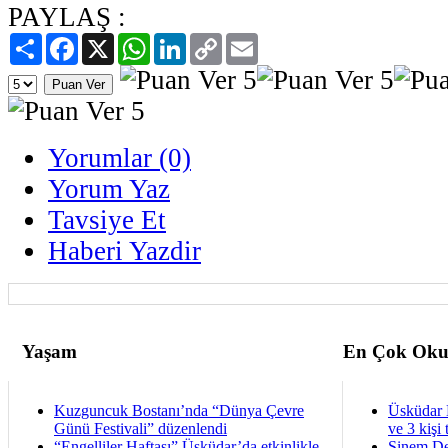
PAYLAŞ :
Paylaş
Facebook
X
WhatsApp
LinkedIn
Copy
Email
Link
Yorumlar (0)
Yorum Yaz
Tavsiye Et
Haberi Yazdir
Yaşam
En Çok Oku
Kuzguncuk Bostanı’nda “Dünya Çevre
Üsküdar 
Günü Festivali” düzenlendi
ve 3 kişi 
“Engelliler Haftası” Üsküdar’da etkinlikle
Sinem De