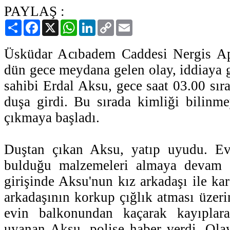
PAYLAŞ :
Paylaş
Facebook
X
WhatsApp
LinkedIn
Copy
Email
Link
Üsküdar Acıbadem Caddesi Nergis Apa
dün gece meydana gelen olay, iddiaya g
sahibi Erdal Aksu, gece saat 03.00 sıra
duşa girdi. Bu sırada kimliği bilinme
çıkmaya başladı.
Duştan çıkan Aksu, yatıp uyudu. Ev
bulduğu malzemeleri almaya devam e
girişinde Aksu'nun kız arkadaşı ile kar
arkadaşının korkup çığlık atması üzeri
evin balkonundan kaçarak kayıplara
uyanan Aksu, polise haber verdi. Olay