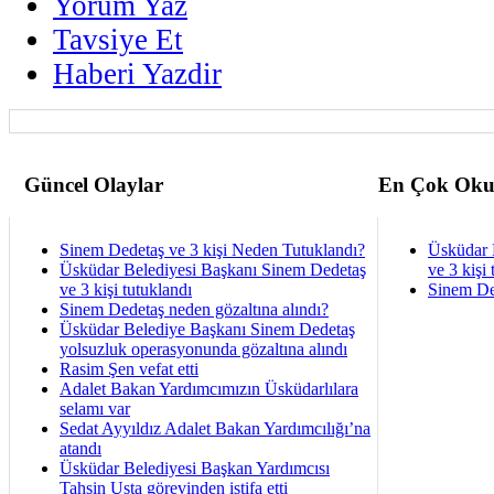
Yorum Yaz
Tavsiye Et
Haberi Yazdir
Güncel Olaylar
En Çok Oku
Sinem Dedetaş ve 3 kişi Neden Tutuklandı?
Üsküdar 
Üsküdar Belediyesi Başkanı Sinem Dedetaş
ve 3 kişi 
ve 3 kişi tutuklandı
Sinem De
Sinem Dedetaş neden gözaltına alındı?
Üsküdar Belediye Başkanı Sinem Dedetaş
yolsuzluk operasyonunda gözaltına alındı
Rasim Şen vefat etti
Adalet Bakan Yardımcımızın Üsküdarlılara
selamı var
Sedat Ayyıldız Adalet Bakan Yardımcılığı’na
atandı
Üsküdar Belediyesi Başkan Yardımcısı
Tahsin Usta görevinden istifa etti