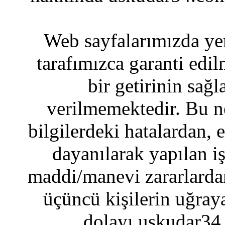
Web sayfalarımızda yer
tarafımızca garanti edil
bir getirinin sağ
verilmemektedir. Bu n
bilgilerdeki hatalardan, 
dayanılarak yapılan i
maddi/manevi zararlardan
üçüncü kişilerin uğraya
dolayı uskudar34