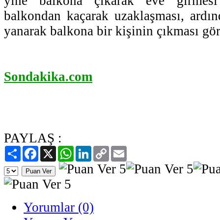
yine balkona çıkarak eve girmesi
balkondan kaçarak uzaklaşması, ardın
yanarak balkona bir kişinin çıkması gö
Sondakika.com
PAYLAŞ :
Paylaş
Facebook
X
WhatsApp
LinkedIn
Copy
Email
Link
Yorumlar (0)