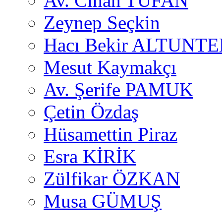
Av. Cihan TUFAN
Zeynep Seçkin
Hacı Bekir ALTUNTE
Mesut Kaymakçı
Av. Şerife PAMUK
Çetin Özdaş
Hüsamettin Piraz
Esra KİRİK
Zülfikar ÖZKAN
Musa GÜMUŞ