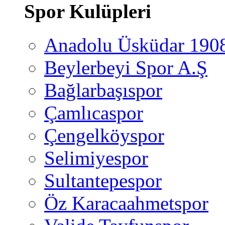
Spor Kulüpleri
Anadolu Üsküdar 190
Beylerbeyi Spor A.Ş
Bağlarbaşıspor
Çamlıcaspor
Çengelköyspor
Selimiyespor
Sultantepespor
Öz Karacaahmetspor