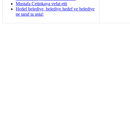
Mustafa Çetinkaya vefat etti
Hedef belediye, belediye hedef ve belediye
ne taraf ta usta!