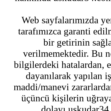
Web sayfalarımızda yer
tarafımızca garanti edil
bir getirinin sağ
verilmemektedir. Bu n
bilgilerdeki hatalardan, 
dayanılarak yapılan i
maddi/manevi zararlardan
üçüncü kişilerin uğraya
dolayı uskudar34