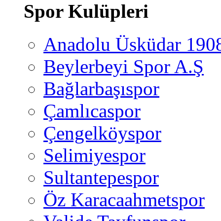
Spor Kulüpleri
Anadolu Üsküdar 190
Beylerbeyi Spor A.Ş
Bağlarbaşıspor
Çamlıcaspor
Çengelköyspor
Selimiyespor
Sultantepespor
Öz Karacaahmetspor