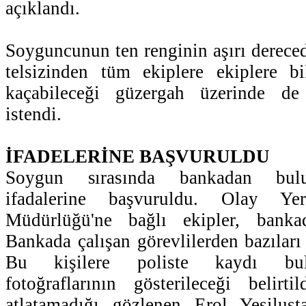
açıklandı.
Soyguncunun ten renginin aşırı derece
telsizinden tüm ekiplere ekiplere bil
kaçabileceği güzergah üzerinde de
istendi.
İFADELERİNE BAŞVURULDU
Soygun sırasında bankadan bulu
ifadalerine başvuruldu. Olay Y
Müdürlüğü'ne bağlı ekipler, banka
Bankada çalışan görevlilerden bazıları
Bu kişilere poliste kaydı bulu
fotoğraflarının gösterileceği belirt
atlatamadığı gözlenen Erol Yeşilust