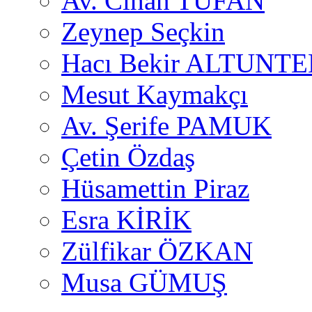
Av. Cihan TUFAN
Zeynep Seçkin
Hacı Bekir ALTUNTE
Mesut Kaymakçı
Av. Şerife PAMUK
Çetin Özdaş
Hüsamettin Piraz
Esra KİRİK
Zülfikar ÖZKAN
Musa GÜMUŞ