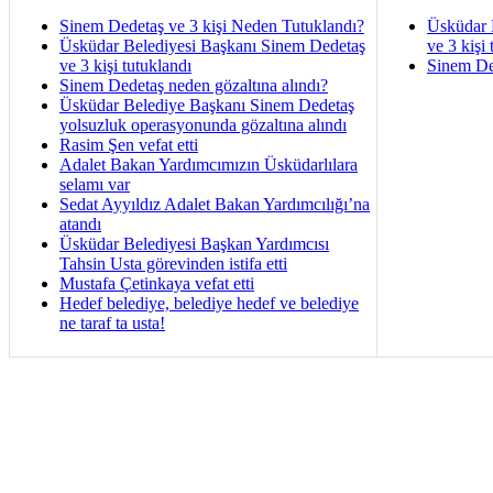
Sinem Dedetaş ve 3 kişi Neden Tutuklandı?
Üsküdar 
Üsküdar Belediyesi Başkanı Sinem Dedetaş
ve 3 kişi 
ve 3 kişi tutuklandı
Sinem De
Sinem Dedetaş neden gözaltına alındı?
Üsküdar Belediye Başkanı Sinem Dedetaş
yolsuzluk operasyonunda gözaltına alındı
Rasim Şen vefat etti
Adalet Bakan Yardımcımızın Üsküdarlılara
selamı var
Sedat Ayyıldız Adalet Bakan Yardımcılığı’na
atandı
Üsküdar Belediyesi Başkan Yardımcısı
Tahsin Usta görevinden istifa etti
Mustafa Çetinkaya vefat etti
Hedef belediye, belediye hedef ve belediye
ne taraf ta usta!