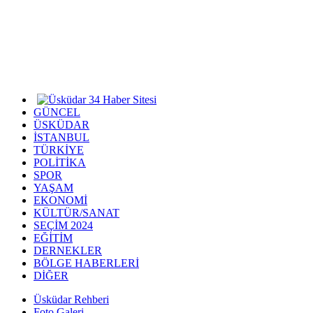
GÜNCEL
ÜSKÜDAR
İSTANBUL
TÜRKİYE
POLİTİKA
SPOR
YAŞAM
EKONOMİ
KÜLTÜR/SANAT
SEÇİM 2024
EĞİTİM
DERNEKLER
BÖLGE HABERLERİ
DİĞER
Üsküdar Rehberi
Foto Galeri