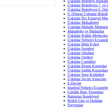
Av. Ş
Üsküdar Belediye Başkanl
Üsküdar Belediyesi 7. ve
İmar Sorunlarının Genel Ç
Üsküdar Belediyesi 6. Dö
9. Dönem Üsküdar Belediy
Çet
Üsküdar İlçe Emniyet Mü
Arakan Ner
Üsküdar Mahalleleri
Üsküdar Mahalle Muhtarla
Hüsam
Mahalleler ve Muhtarlar
Bayramın Mü
Üsküdar Kültür Merkezler
Üsküdar Nöbetçi Eczanele
Es
Üsküdar Bilgi Evleri
Ruhsal Yön
Üsküdar Semtleri
Üsküdar Okulları
Zülf
Üsküdar Otelleri
Üsküdar Kar
Üsküdar Camiileri
Üsküdar Resmi Kurumlar
Mus
Üsküdar Sağlık Kurumları
Üsküdar Spor Kulüpleri
Üsküdar Seçim Sonuçları
E-Devlet
İstanbul Nöbetçi Eczanele
Günlük Burç Yorumları
Ramazan İmsakiyesi
Belirli Gün ve Haftalar
Duyurular