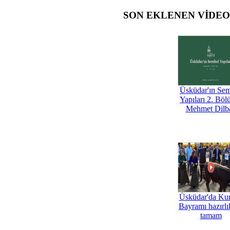
SON EKLENEN VİDE
Üsküdar'ın Se
Yapıları 2. Böl
Mehmet Dilb
Üsküdar'da Ku
Bayramı hazırlık
tamam