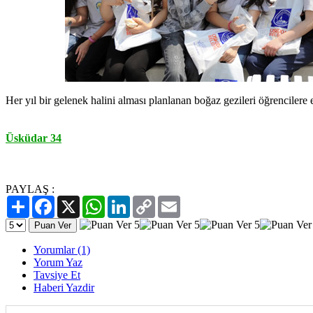
Her yıl bir gelenek halini alması planlanan boğaz gezileri öğrencilere e
Üsküdar 34
PAYLAŞ :
Paylaş
Facebook
X
WhatsApp
LinkedIn
Copy
Email
Link
Yorumlar (1)
Yorum Yaz
Tavsiye Et
Haberi Yazdir