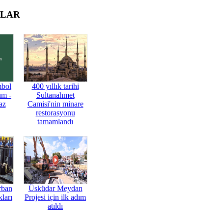
OLAR
mbol
400 yıllık tarihi
üm -
Sultanahmet
az
Camisi'nin minare
restorasyonu
tamamlandı
rban
Üsküdar Meydan
ları
Projesi için ilk adım
atıldı