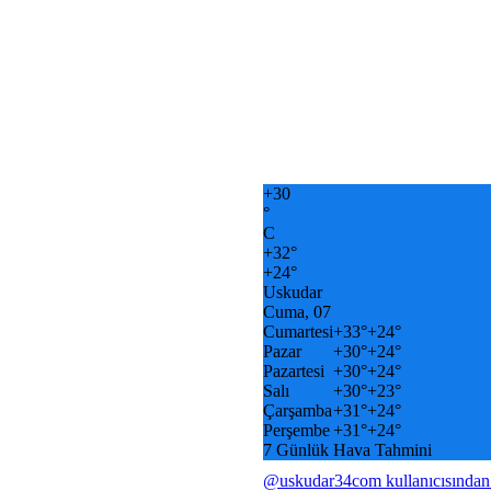
+
30
°
C
+
32°
+
24°
Uskudar
Cuma, 07
Cumartesi
+
33°
+
24°
Pazar
+
30°
+
24°
Pazartesi
+
30°
+
24°
Salı
+
30°
+
23°
Çarşamba
+
31°
+
24°
Perşembe
+
31°
+
24°
7 Günlük Hava Tahmini
@uskudar34com kullanıcısından