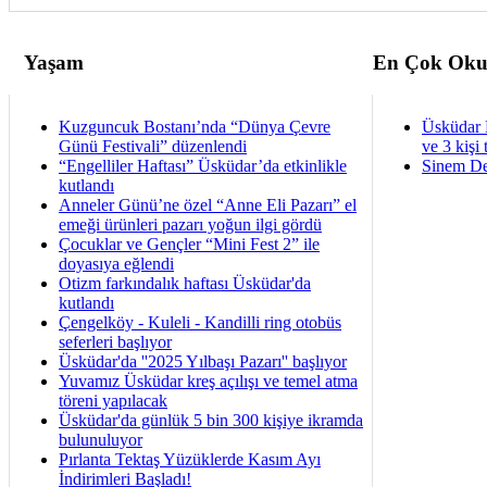
Yaşam
En Çok Oku
Kuzguncuk Bostanı’nda “Dünya Çevre
Üsküdar 
Günü Festivali” düzenlendi
ve 3 kişi 
“Engelliler Haftası” Üsküdar’da etkinlikle
Sinem De
kutlandı
Anneler Günü’ne özel “Anne Eli Pazarı” el
emeği ürünleri pazarı yoğun ilgi gördü
Çocuklar ve Gençler “Mini Fest 2” ile
doyasıya eğlendi
Otizm farkındalık haftası Üsküdar'da
kutlandı
Çengelköy - Kuleli - Kandilli ring otobüs
seferleri başlıyor
Üsküdar'da ''2025 Yılbaşı Pazarı'' başlıyor
Yuvamız Üsküdar kreş açılışı ve temel atma
töreni yapılacak
Üsküdar'da günlük 5 bin 300 kişiye ikramda
bulunuluyor
Pırlanta Tektaş Yüzüklerde Kasım Ayı
İndirimleri Başladı!