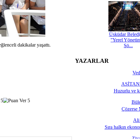
Üsküdar Beledi
''Yerel Yöneti
ğlenceli dakikalar yaşattı.
Şö...
YAZARLAR
Ved
ASİTANE
Huzurlu ve k
Bül
Çözerse 
Al
Sıra halkın ekono
Ziy