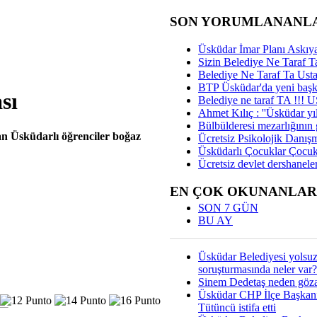
SON YORUMLANANL
Üsküdar İmar Planı Askıya
Sizin Belediye Ne Taraf Ta
Belediye Ne Taraf Ta Ust
BTP Üsküdar'da yeni başka
sı
Belediye ne taraf TA !!!
Ahmet Kılıç : ''Üsküdar yıl
Bülbülderesi mezarlığının gi
an Üsküdarlı öğrenciler boğaz
Ücretsiz Psikolojik Danış
Üsküdarlı Çocuklar Çocuk
Ücretsiz devlet dershaneler
EN ÇOK OKUNANLAR
SON 7 GÜN
BU AY
Üsküdar Belediyesi yolsu
soruşturmasında neler var?
Sinem Dedetaş neden gözal
Üsküdar CHP İlçe Başkan
Tütüncü istifa etti