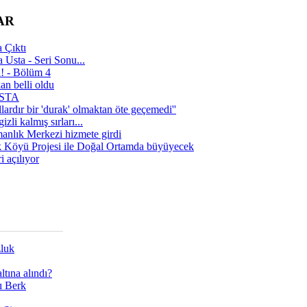
AR
 Çıktı
 Usta - Seri Sonu...
a! - Bölüm 4
n belli oldu
 USTA
lardır bir 'durak' olmaktan öte geçemedi''
zli kalmış sırları...
manlık Merkezi hizmete girdi
 Köyü Projesi ile Doğal Ortamda büyüyecek
i açılıyor
zluk
tına alındı?
ı Berk