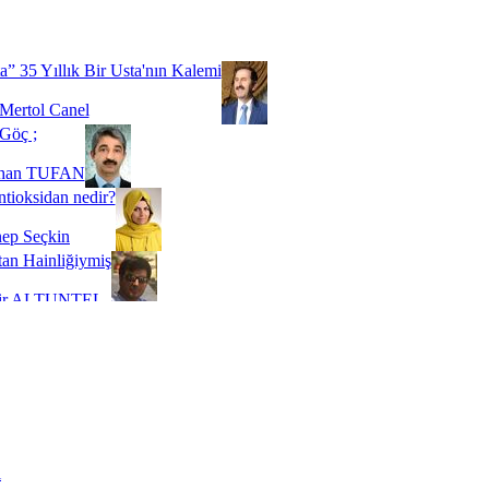
Biz buyuz...
 SOYSEVİNÇ
a” 35 Yıllık Bir Usta'nın Kalemi
Mertol Canel
Göç ;
ihan TUFAN
tioksidan nedir?
ep Seçkin
an Hainliğiymiş
kir ALTUNTEL
adde Bağımlılığı
t Kaymakçı
 Bir Süre De Olsa Burdayız
aş ŞENEL
ti Kalmadı Üstadım!
ı