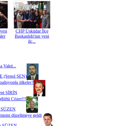
yesi
CHP Üsküdar İlçe
mler
Başkanlığı'nın yeni
ilç...
a Vakti...
 (Şenol ŞEN)
oalisyonlu ülkeler?
ent ŞİRİN
Müftü Çözer!!!
i SÜZEN
misini düzeltmeye geldi
a SÜZEN