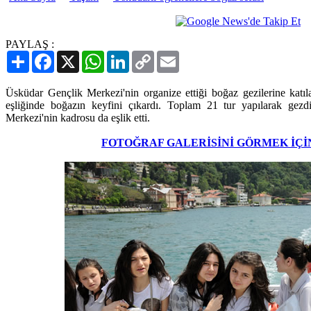
PAYLAŞ :
Paylaş
Facebook
X
WhatsApp
LinkedIn
Copy
Email
Link
Üsküdar Gençlik Merkezi'nin organize ettiği boğaz gezilerine katı
eşliğinde boğazın keyfini çıkardı. Toplam 21 tur yapılarak gezd
Merkezi'nin kadrosu da eşlik etti.
FOTOĞRAF GALERİSİNİ GÖRMEK İÇİ