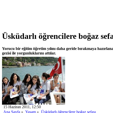
Üsküdarlı öğrencilere boğaz sefa
Yorucu bir eğitim öğretim yılını daha geride bırakmaya hazırlan
gezisi ile yorgunluklarını attılar.
15 Haziran 2011, 12:50
Ana Sayfa
»
Yaşam
»
Üsküdarlı öğrencilere boğaz sefası