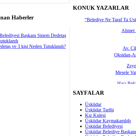
İşte 
KONUK YAZARLAR
Yalçın
nan Haberler
“Belediye Ne Taraf Ta Ust
Ahmet 
Belediyesi Başkanı Sinem Dedetaş
tutuklandı
detaş ve 3 kişi Neden Tutuklandı?
Av. C
Oksidan-An
Zeyn
Mesele Vat
Hacı Be
Okullarda M
SAYFALAR
Mesu
Üsküdar
Dünya Fani, Ama Kısa
Üsküdar Tarihi
Kız Kulesi
Sav
Üsküdar Kaymakamlığı
Hukukun Adale
Üsküdar Belediyesi
Üsküdar Belediye Başkan