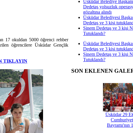
Üsküdar Belediye Başkan
Dedetaş yolsuzluk operas
gözaltına alındı
Üsküdar Belediyesi Başka
Dedetaş ve 3 kişi tutuklan
Sinem Dedetaş ve 3 kişi 
Tutuklandı?
lan 17 okuldan 5000 öğrenci rehber
Üsküdar Belediyesi Başka
irilen öğrencilere Üsküdar Gençlik
Dedetaş ve 3 kişi tutuklan
Sinem Dedetaş ve 3 kişi 
Tutuklandı?
N TIKLAYIN
SON EKLENEN GALE
Üsküdar 29 E
Cumhuriyet
Bayramı'nın 1