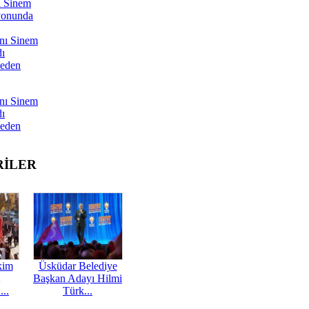
ı Sinem
yonunda
nı Sinem
dı
Neden
nı Sinem
dı
Neden
RİLER
kim
Üsküdar Belediye
Başkan Adayı Hilmi
...
Türk...