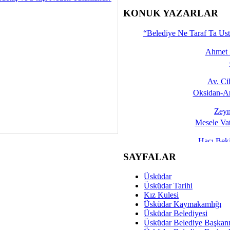
İşte 
KONUK YAZARLAR
Yalçın
“Belediye Ne Taraf Ta Ust
Ahmet 
Av. C
Oksidan-An
Zeyn
Mesele Vat
Hacı Be
Okullarda M
SAYFALAR
Mesu
Üsküdar
Dünya Fani, Ama Kısa
Üsküdar Tarihi
Kız Kulesi
Sav
Üsküdar Kaymakamlığı
Hukukun Adale
Üsküdar Belediyesi
Üsküdar Belediye Başkan