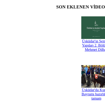
SON EKLENEN VİDE
Üsküdar'ın Se
Yapıları 2. Böl
Mehmet Dilb
Üsküdar'da Ku
Bayramı hazırlık
tamam