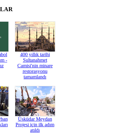
OLAR
mbol
400 yıllık tarihi
üm -
Sultanahmet
az
Camisi'nin minare
restorasyonu
tamamlandı
rban
Üsküdar Meydan
ları
Projesi için ilk adım
atıldı