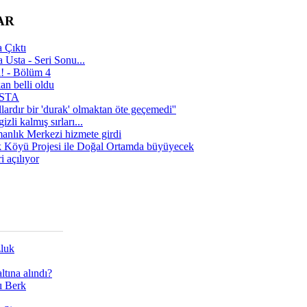
AR
 Çıktı
 Usta - Seri Sonu...
a! - Bölüm 4
n belli oldu
 USTA
lardır bir 'durak' olmaktan öte geçemedi''
zli kalmış sırları...
manlık Merkezi hizmete girdi
 Köyü Projesi ile Doğal Ortamda büyüyecek
i açılıyor
zluk
tına alındı?
ı Berk