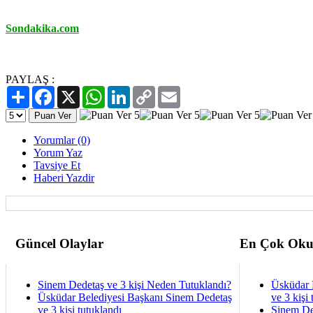
Sondakika.com
PAYLAŞ :
Paylaş
Facebook
X
WhatsApp
LinkedIn
Copy
Email
Link
Yorumlar (0)
Yorum Yaz
Tavsiye Et
Haberi Yazdir
Güncel Olaylar
En Çok Oku
Sinem Dedetaş ve 3 kişi Neden Tutuklandı?
Üsküdar 
Üsküdar Belediyesi Başkanı Sinem Dedetaş
ve 3 kişi 
ve 3 kişi tutuklandı
Sinem De