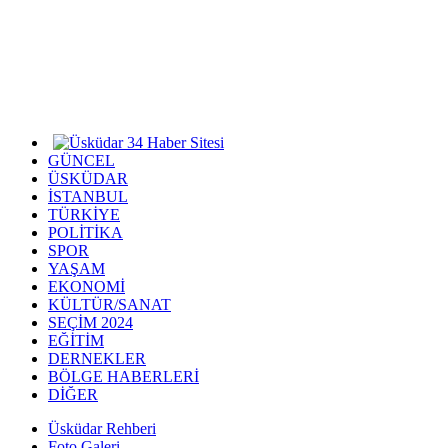
GÜNCEL
ÜSKÜDAR
İSTANBUL
TÜRKİYE
POLİTİKA
SPOR
YAŞAM
EKONOMİ
KÜLTÜR/SANAT
SEÇİM 2024
EĞİTİM
DERNEKLER
BÖLGE HABERLERİ
DİĞER
Üsküdar Rehberi
Foto Galeri