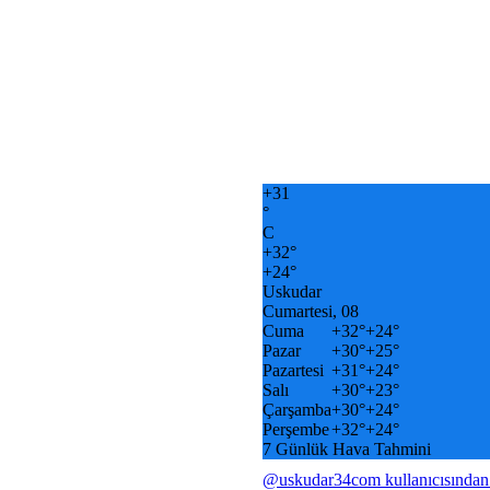
+
31
°
C
+
32°
+
24°
Uskudar
Cumartesi, 08
Cuma
+
32°
+
24°
Pazar
+
30°
+
25°
Pazartesi
+
31°
+
24°
Salı
+
30°
+
23°
Çarşamba
+
30°
+
24°
Perşembe
+
32°
+
24°
7 Günlük Hava Tahmini
@uskudar34com kullanıcısından