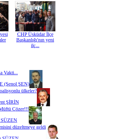
yesi
CHP Üsküdar İlçe
mler
Başkanlığı'nın yeni
ilç...
a Vakti...
 (Şenol ŞEN)
oalisyonlu ülkeler?
ent ŞİRİN
Müftü Çözer!!!
i SÜZEN
misini düzeltmeye geldi
a SÜZEN