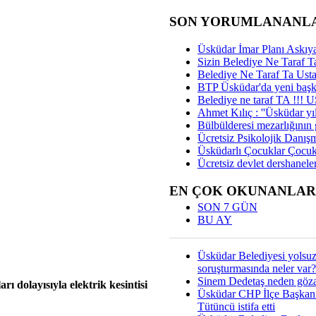
SON YORUMLANANL
Üsküdar İmar Planı Askıya
Sizin Belediye Ne Taraf Ta
Belediye Ne Taraf Ta Ust
BTP Üsküdar'da yeni başka
Belediye ne taraf TA !!!
Ahmet Kılıç : ''Üsküdar yıl
Bülbülderesi mezarlığının gi
Ücretsiz Psikolojik Danış
Üsküdarlı Çocuklar Çocuk
Ücretsiz devlet dershaneler
EN ÇOK OKUNANLAR
SON 7 GÜN
BU AY
Üsküdar Belediyesi yolsu
soruşturmasında neler var?
Sinem Dedetaş neden gözal
 dolayısıyla elektrik kesintisi
Üsküdar CHP İlçe Başkan
Tütüncü istifa etti