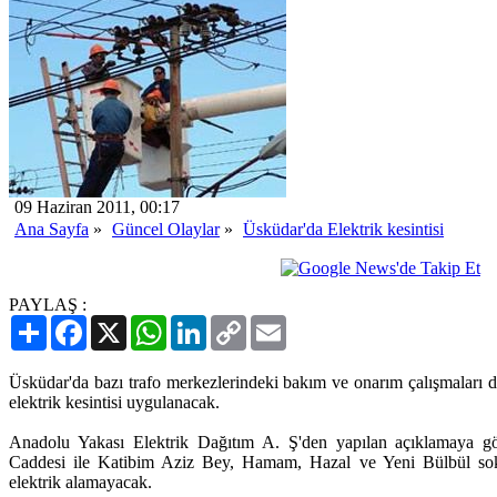
09 Haziran 2011, 00:17
Ana Sayfa
»
Güncel Olaylar
»
Üsküdar'da Elektrik kesintisi
PAYLAŞ :
Paylaş
Facebook
X
WhatsApp
LinkedIn
Copy
Email
Link
Üsküdar'da bazı trafo merkezlerindeki bakım ve onarım çalışmaları 
elektrik kesintisi uygulanacak.
Anadolu Yakası Elektrik Dağıtım A. Ş'den yapılan açıklamaya gö
Caddesi ile Katibim Aziz Bey, Hamam, Hazal ve Yeni Bülbül sokak
elektrik alamayacak.