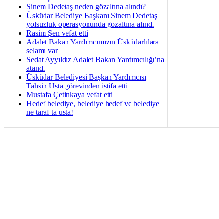
Sinem Dedetaş neden gözaltına alındı?
Üsküdar Belediye Başkanı Sinem Dedetaş
yolsuzluk operasyonunda gözaltına alındı
Rasim Şen vefat etti
Adalet Bakan Yardımcımızın Üsküdarlılara
selamı var
Sedat Ayyıldız Adalet Bakan Yardımcılığı’na
atandı
Üsküdar Belediyesi Başkan Yardımcısı
Tahsin Usta görevinden istifa etti
Mustafa Çetinkaya vefat etti
Hedef belediye, belediye hedef ve belediye
ne taraf ta usta!