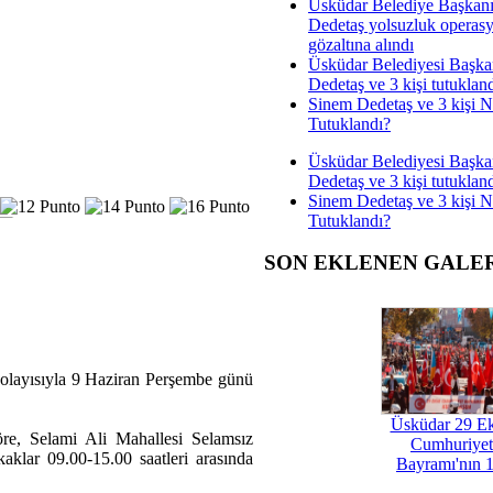
Üsküdar Belediye Başkan
Dedetaş yolsuzluk operas
gözaltına alındı
Üsküdar Belediyesi Başka
Dedetaş ve 3 kişi tutuklan
Sinem Dedetaş ve 3 kişi 
Tutuklandı?
Üsküdar Belediyesi Başka
Dedetaş ve 3 kişi tutuklan
Sinem Dedetaş ve 3 kişi 
Tutuklandı?
SON EKLENEN GALE
dolayısıyla 9 Haziran Perşembe günü
Üsküdar 29 E
re, Selami Ali Mahallesi Selamsız
Cumhuriyet
lar 09.00-15.00 saatleri arasında
Bayramı'nın 1