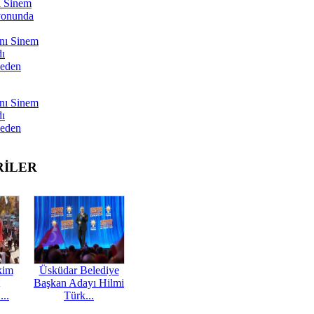
ı Sinem
yonunda
nı Sinem
dı
Neden
nı Sinem
dı
Neden
RİLER
kim
Üsküdar Belediye
Başkan Adayı Hilmi
...
Türk...