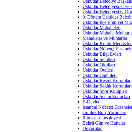
Av. Ş
Üsküdar Belediye Başkanl
Üsküdar Belediyesi 7. ve
İmar Sorunlarının Genel Ç
Üsküdar Belediyesi 6. Dö
9. Dönem Üsküdar Belediy
Çet
Üsküdar İlçe Emniyet Mü
Arakan Ner
Üsküdar Mahalleleri
Üsküdar Mahalle Muhtarla
Hüsam
Mahalleler ve Muhtarlar
Bayramın Mü
Üsküdar Kültür Merkezler
Üsküdar Nöbetçi Eczanele
Es
Üsküdar Bilgi Evleri
Ruhsal Yön
Üsküdar Semtleri
Üsküdar Okulları
Zülf
Üsküdar Otelleri
Üsküdar Kar
Üsküdar Camiileri
Üsküdar Resmi Kurumlar
Mus
Üsküdar Sağlık Kurumları
Üsküdar Spor Kulüpleri
Üsküdar Seçim Sonuçları
E-Devlet
İstanbul Nöbetçi Eczanele
Günlük Burç Yorumları
Ramazan İmsakiyesi
Belirli Gün ve Haftalar
Duyurular