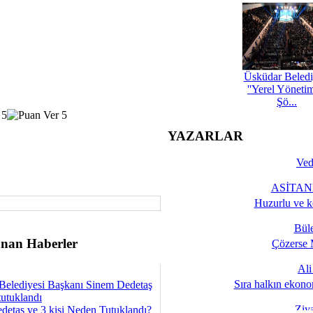
Üsküdar Beledi
''Yerel Yöneti
Şö...
YAZARLAR
Ved
ASİTANE
Huzurlu ve k
Bül
nan Haberler
Çözerse 
Al
Sıra halkın ekono
Belediyesi Başkanı Sinem Dedetaş
tutuklandı
Ziy
detaş ve 3 kişi Neden Tutuklandı?