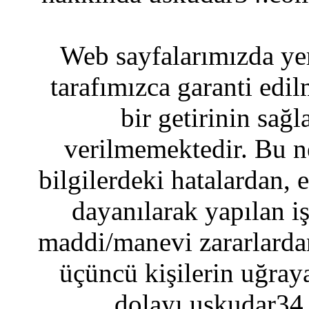
Web sayfalarımızda yer
tarafımızca garanti edil
bir getirinin sağ
verilmemektedir. Bu n
bilgilerdeki hatalardan, 
dayanılarak yapılan i
maddi/manevi zararlardan
üçüncü kişilerin uğraya
dolayı uskudar34