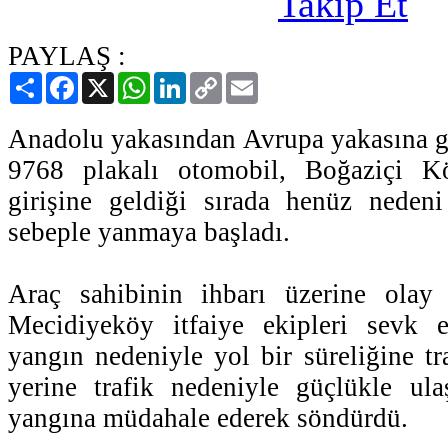
PAYLAŞ :
Paylaş
Facebook
X
WhatsApp
LinkedIn
Copy
Email
Link
Anadolu yakasından Avrupa yakasına 
9768 plakalı otomobil, Boğaziçi K
girişine geldiği sırada henüz nedeni
sebeple yanmaya başladı.
Araç sahibinin ihbarı üzerine olay
Mecidiyeköy itfaiye ekipleri sevk e
yangın nedeniyle yol bir süreliğine tr
yerine trafik nedeniyle güçlükle ulaş
yangına müdahale ederek söndürdü.