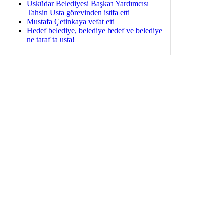
Üsküdar Belediyesi Başkan Yardımcısı
Tahsin Usta görevinden istifa etti
Mustafa Çetinkaya vefat etti
Hedef belediye, belediye hedef ve belediye
ne taraf ta usta!