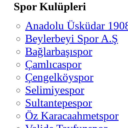
Spor Kulüpleri
Anadolu Üsküdar 190
Beylerbeyi Spor A.Ş
Bağlarbaşıspor
Çamlıcaspor
Çengelköyspor
Selimiyespor
Sultantepespor
Öz Karacaahmetspor