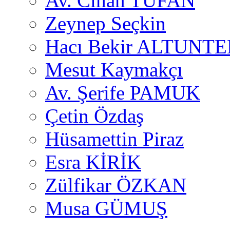
Av. Cihan TUFAN
Zeynep Seçkin
Hacı Bekir ALTUNTE
Mesut Kaymakçı
Av. Şerife PAMUK
Çetin Özdaş
Hüsamettin Piraz
Esra KİRİK
Zülfikar ÖZKAN
Musa GÜMUŞ