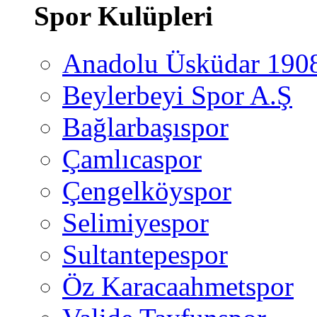
Spor Kulüpleri
Anadolu Üsküdar 190
Beylerbeyi Spor A.Ş
Bağlarbaşıspor
Çamlıcaspor
Çengelköyspor
Selimiyespor
Sultantepespor
Öz Karacaahmetspor