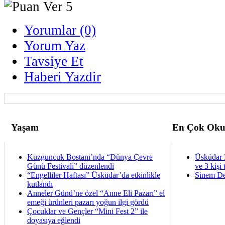
Yorumlar (0)
Yorum Yaz
Tavsiye Et
Haberi Yazdir
Yaşam
En Çok Oku
Kuzguncuk Bostanı’nda “Dünya Çevre
Üsküdar 
Günü Festivali” düzenlendi
ve 3 kişi 
“Engelliler Haftası” Üsküdar’da etkinlikle
Sinem De
kutlandı
Anneler Günü’ne özel “Anne Eli Pazarı” el
emeği ürünleri pazarı yoğun ilgi gördü
Çocuklar ve Gençler “Mini Fest 2” ile
doyasıya eğlendi