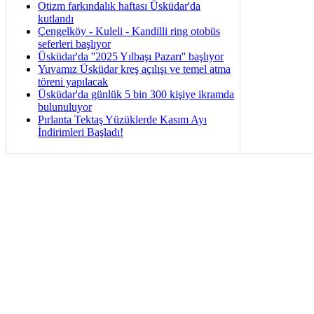
Otizm farkındalık haftası Üsküdar'da
kutlandı
Çengelköy - Kuleli - Kandilli ring otobüs
seferleri başlıyor
Üsküdar'da ''2025 Yılbaşı Pazarı'' başlıyor
Yuvamız Üsküdar kreş açılışı ve temel atma
töreni yapılacak
Üsküdar'da günlük 5 bin 300 kişiye ikramda
bulunuluyor
Pırlanta Tektaş Yüzüklerde Kasım Ayı
İndirimleri Başladı!