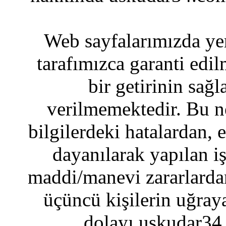
Web sayfalarımızda yer
tarafımızca garanti edil
bir getirinin sağ
verilmemektedir. Bu n
bilgilerdeki hatalardan, 
dayanılarak yapılan i
maddi/manevi zararlardan
üçüncü kişilerin uğraya
dolayı uskudar34