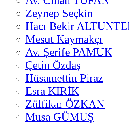
Av. Cihan TUFAN
Zeynep Seçkin
Hacı Bekir ALTUNTE
Mesut Kaymakçı
Av. Şerife PAMUK
Çetin Özdaş
Hüsamettin Piraz
Esra KİRİK
Zülfikar ÖZKAN
Musa GÜMUŞ