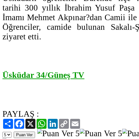
tarihi 300 yıllık İbrahim Yusuf Paşa
İmamı Mehmet Akpınar?dan Camii ile ilg
Öğrenciler, camide bulunan Sakalı-Şe
ziyaret etti.
Üsküdar 34/Güneş TV
PAYLAŞ :
Paylaş
Facebook
X
WhatsApp
LinkedIn
Copy
Email
Link