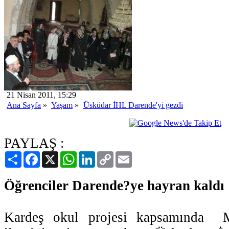
21 Nisan 2011, 15:29
Ana Sayfa
»
Yaşam
»
Üsküdar İHL Darende'yi gezdi
PAYLAŞ :
Paylaş
Facebook
X
WhatsApp
LinkedIn
Copy
Email
Link
Öğrenciler Darende?ye hayran kaldı
Kardeş okul projesi kapsamında M