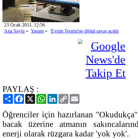
23 Ocak 2011, 12:56
Ana Sayfa
»
Yaşam
»
'Evrim Teorisi'ne dijital savaş açıldı
PAYLAŞ :
Paylaş
Facebook
X
WhatsApp
LinkedIn
Copy
Email
Link
Öğrenciler için hazırlanan ''Okudukça'
bacak üzerine atmanın sakıncaların
enerji olarak rüzgara kadar 'yok yok'.