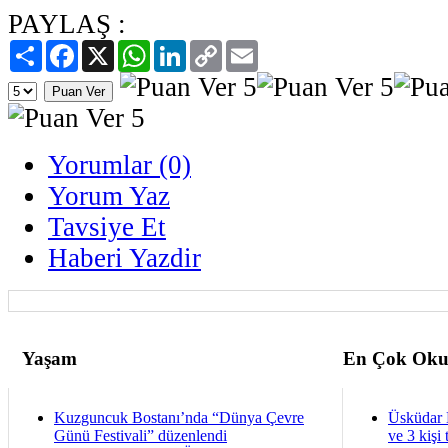
PAYLAŞ :
Paylaş
Facebook
X
WhatsApp
LinkedIn
Copy
Email
Link
Yorumlar (0)
Yorum Yaz
Tavsiye Et
Haberi Yazdir
Yaşam
En Çok Oku
Kuzguncuk Bostanı’nda “Dünya Çevre
Üsküdar 
Günü Festivali” düzenlendi
ve 3 kişi 