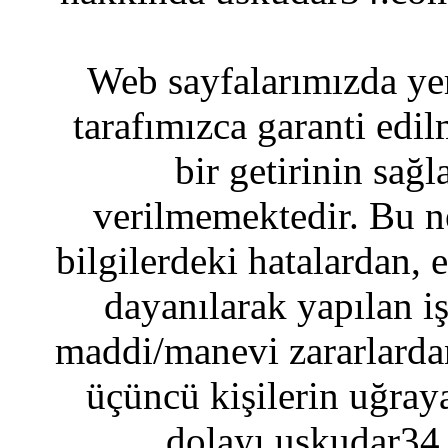
Web sayfalarımızda yer
tarafımızca garanti edil
bir getirinin sağ
verilmemektedir. Bu n
bilgilerdeki hatalardan, 
dayanılarak yapılan i
maddi/manevi zararlardan
üçüncü kişilerin uğraya
dolayı uskudar34