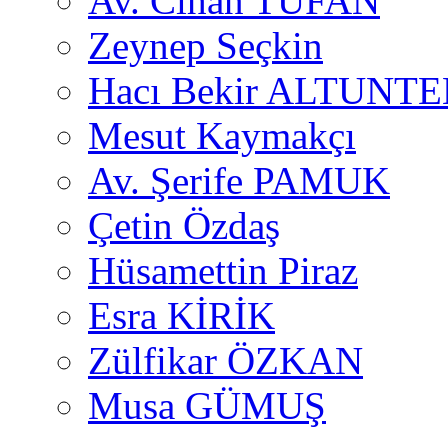
Av. Cihan TUFAN
Zeynep Seçkin
Hacı Bekir ALTUNTE
Mesut Kaymakçı
Av. Şerife PAMUK
Çetin Özdaş
Hüsamettin Piraz
Esra KİRİK
Zülfikar ÖZKAN
Musa GÜMUŞ