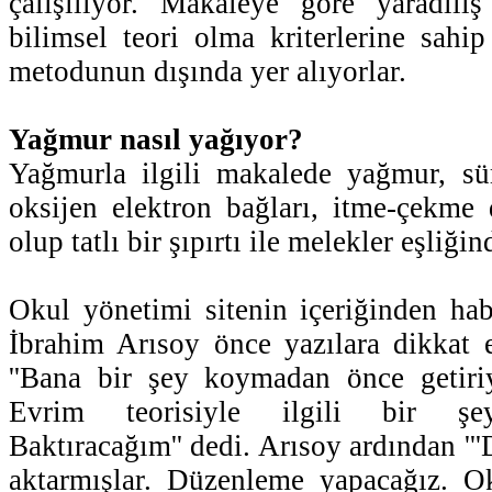
çalışılıyor. Makaleye göre yaradılış
bilimsel teori olma kriterlerine sahip
metodunun dışında yer alıyorlar.
Yağmur nasıl yağıyor?
Yağmurla ilgili makalede yağmur, sü
oksijen elektron bağları, itme-çekme 
olup tatlı bir şıpırtı ile melekler eşliği
Okul yönetimi sitenin içeriğinden ha
İbrahim Arısoy önce yazılara dikkat e
''Bana bir şey koymadan önce getiriy
Evrim teorisiyle ilgili bir şe
Baktıracağım'' dedi. Arısoy ardından ''
aktarmışlar. Düzenleme yapacağız. 