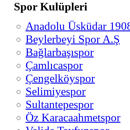
Spor Kulüpleri
Anadolu Üsküdar 190
Beylerbeyi Spor A.Ş
Bağlarbaşıspor
Çamlıcaspor
Çengelköyspor
Selimiyespor
Sultantepespor
Öz Karacaahmetspor