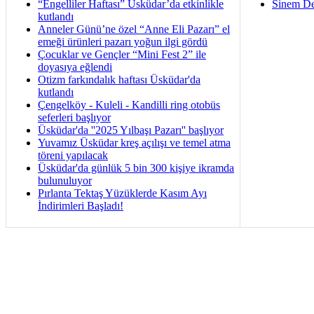
“Engelliler Haftası” Üsküdar’da etkinlikle
Sinem De
kutlandı
Anneler Günü’ne özel “Anne Eli Pazarı” el
emeği ürünleri pazarı yoğun ilgi gördü
Çocuklar ve Gençler “Mini Fest 2” ile
doyasıya eğlendi
Otizm farkındalık haftası Üsküdar'da
kutlandı
Çengelköy - Kuleli - Kandilli ring otobüs
seferleri başlıyor
Üsküdar'da ''2025 Yılbaşı Pazarı'' başlıyor
Yuvamız Üsküdar kreş açılışı ve temel atma
töreni yapılacak
Üsküdar'da günlük 5 bin 300 kişiye ikramda
bulunuluyor
Pırlanta Tektaş Yüzüklerde Kasım Ayı
İndirimleri Başladı!