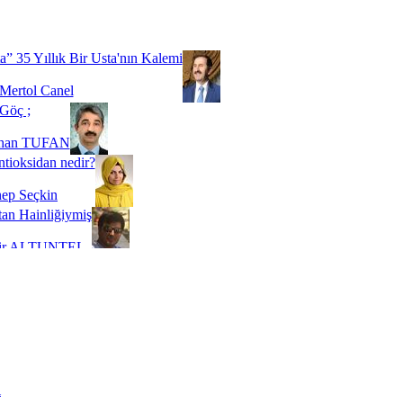
Biz buyuz...
 SOYSEVİNÇ
a” 35 Yıllık Bir Usta'nın Kalemi
Mertol Canel
Göç ;
ihan TUFAN
tioksidan nedir?
ep Seçkin
an Hainliğiymiş
kir ALTUNTEL
adde Bağımlılığı
t Kaymakçı
 Bir Süre De Olsa Burdayız
aş ŞENEL
ti Kalmadı Üstadım!
ı