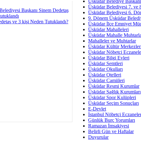
Av. Ş
Üsküdar Belediye Başkanl
Üsküdar Belediyesi 7. ve
İmar Sorunlarının Genel Ç
Belediyesi Başkanı Sinem Dedetaş
Üsküdar Belediyesi 6. Dö
tutuklandı
9. Dönem Üsküdar Belediy
Çet
detaş ve 3 kişi Neden Tutuklandı?
Üsküdar İlçe Emniyet Mü
Arakan Ner
Üsküdar Mahalleleri
Üsküdar Mahalle Muhtarla
Hüsam
Mahalleler ve Muhtarlar
Bayramın Mü
Üsküdar Kültür Merkezler
Üsküdar Nöbetçi Eczanele
Es
Üsküdar Bilgi Evleri
Ruhsal Yön
Üsküdar Semtleri
Üsküdar Okulları
Zülf
Üsküdar Otelleri
Üsküdar Kar
Üsküdar Camiileri
Üsküdar Resmi Kurumlar
Mus
Üsküdar Sağlık Kurumları
Üsküdar Spor Kulüpleri
Üsküdar Seçim Sonuçları
E-Devlet
İstanbul Nöbetçi Eczanele
Günlük Burç Yorumları
Ramazan İmsakiyesi
Belirli Gün ve Haftalar
Duyurular