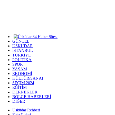
GÜNCEL
ÜSKÜDAR
İSTANBUL
TÜRKİYE
POLİTİKA
SPOR
YAŞAM
EKONOMİ
KÜLTÜR/SANAT
SEÇİM 2024
EĞİTİM
DERNEKLER
BÖLGE HABERLERİ
DİĞER
Üsküdar Rehberi
Foto Galeri