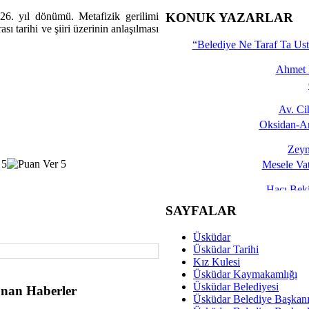
İşte 
6. yıl dönümü. Metafizik gerilimi
KONUK YAZARLAR
 tarihi ve şiiri üzerinin anlaşılması
Yalçın
“Belediye Ne Taraf Ta Ust
Ahmet 
Av. C
Oksidan-An
Zeyn
Mesele Vat
Hacı Be
Okullarda M
SAYFALAR
Mesu
Üsküdar
Dünya Fani, Ama Kısa
Üsküdar Tarihi
Kız Kulesi
Sav
Üsküdar Kaymakamlığı
Hukukun Adale
Üsküdar Belediyesi
nan Haberler
Üsküdar Belediye Başkan