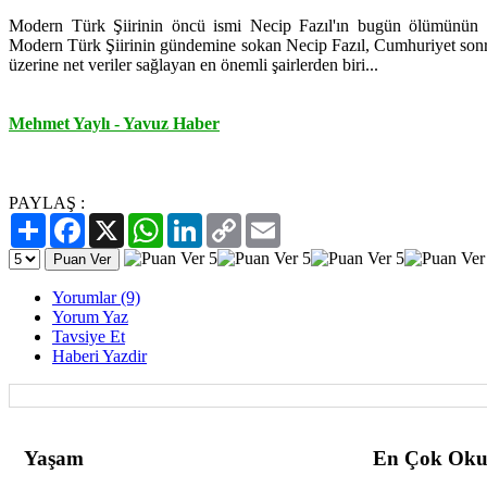
Modern Türk Şiirinin öncü ismi Necip Fazıl'ın bugün ölümünün 2
Modern Türk Şiirinin gündemine sokan Necip Fazıl, Cumhuriyet sonrası
üzerine net veriler sağlayan en önemli şairlerden biri...
Mehmet Yaylı - Yavuz Haber
PAYLAŞ :
Paylaş
Facebook
X
WhatsApp
LinkedIn
Copy
Email
Link
Yorumlar (9)
Yorum Yaz
Tavsiye Et
Haberi Yazdir
Yaşam
En Çok Oku