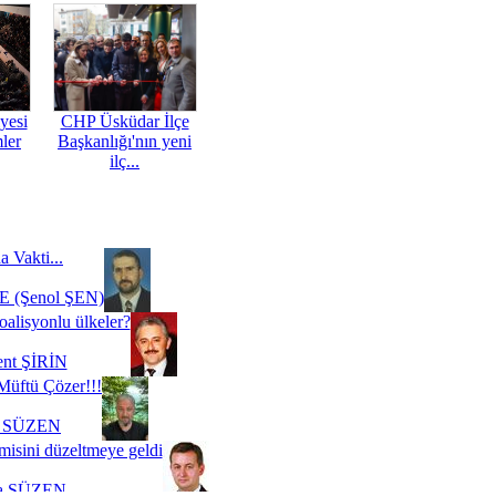
yesi
CHP Üsküdar İlçe
mler
Başkanlığı'nın yeni
ilç...
a Vakti...
 (Şenol ŞEN)
oalisyonlu ülkeler?
ent ŞİRİN
Müftü Çözer!!!
i SÜZEN
misini düzeltmeye geldi
a SÜZEN