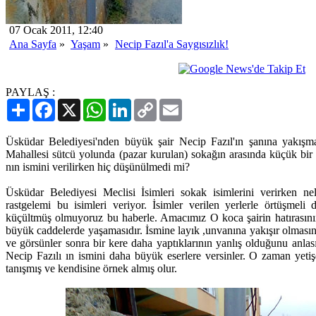
07 Ocak 2011, 12:40
Ana Sayfa
»
Yaşam
»
Necip Fazıl'a Saygısızlık!
PAYLAŞ :
Paylaş
Facebook
X
WhatsApp
LinkedIn
Copy
Email
Link
Üsküdar Belediyesi'nden büyük şair Necip Fazıl'ın şanına yakışm
Mahallesi sütcü yolunda (pazar kurulan) sokağın arasında küçük bir 
nın ismini verilirken hiç düşünülmedi mi?
Üsküdar Belediyesi Meclisi İsimleri sokak isimlerini verirken ne
rastgelemi bu isimleri veriyor. İsimler verilen yerlerle örtüşmeli
küçültmüş olmuyoruz bu haberle. Amacımız O koca şairin hatırasını
büyük caddelerde yaşamasıdır. İsmine layık ,unvanına yakışır olmasını 
ve görsünler sonra bir kere daha yaptıklarının yanlış olduğunu anlas
Necip Fazılı ın ismini daha büyük eserlere versinler. O zaman yeti
tanışmış ve kendisine örnek almış olur.