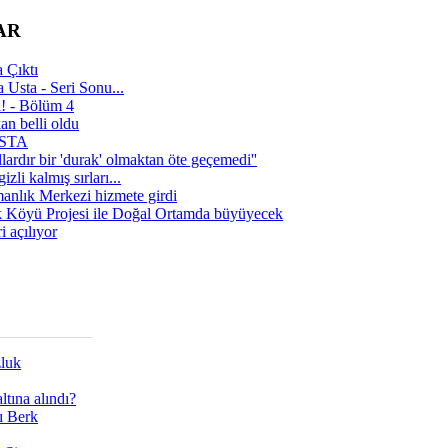
AR
 Çıktı
 Usta - Seri Sonu...
a! - Bölüm 4
n belli oldu
 USTA
lardır bir 'durak' olmaktan öte geçemedi''
zli kalmış sırları...
manlık Merkezi hizmete girdi
 Köyü Projesi ile Doğal Ortamda büyüyecek
i açılıyor
zluk
tına alındı?
ı Berk