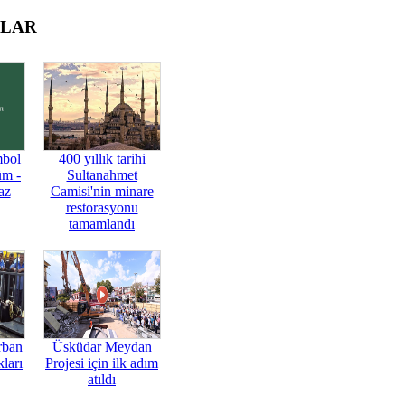
OLAR
mbol
400 yıllık tarihi
üm -
Sultanahmet
az
Camisi'nin minare
restorasyonu
tamamlandı
rban
Üsküdar Meydan
ları
Projesi için ilk adım
atıldı