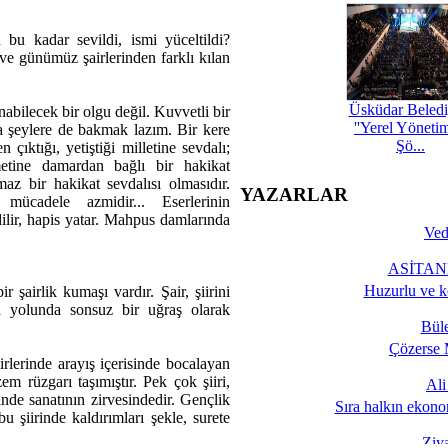
bu kadar sevildi, ismi yüceltildi?
e günümüz şairlerinden farklı kılan
Üsküdar Beledi
nabilecek bir olgu değil. Kuvvetli bir
''Yerel Yöneti
a şeylere de bakmak lazım. Bir kere
Şö...
çıktığı, yetiştiği milletine sevdalı;
tine damardan bağlı bir hakikat
lmaz bir hakikat sevdalısı olmasıdır.
YAZARLAR
 mücadele azmidir... Eserlerinin
dilir, hapis yatar. Mahpus damlarında
Ved
ASİTANE
Huzurlu ve k
 şairlik kumaşı vardır. Şair, şiirini
a yolunda sonsuz bir uğraş olarak
Bül
Çözerse 
iirlerinde arayış içerisinde bocalayan
m rüzgarı taşımıştır. Pek çok şiiri,
Al
inde sanatının zirvesindedir. Gençlik
Sıra halkın ekono
 şiirinde kaldırımları şekle, surete
Ziy