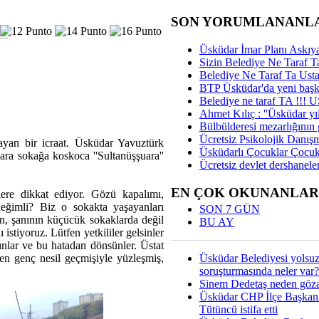
SON YORUMLANANL
Üsküdar İmar Planı Askıya
Sizin Belediye Ne Taraf Ta
Belediye Ne Taraf Ta Ust
BTP Üsküdar'da yeni başka
Belediye ne taraf TA !!!
Ahmet Kılıç : ''Üsküdar yıl
Bülbülderesi mezarlığının gi
Ücretsiz Psikolojik Danış
ayan bir icraat. Üsküdar Yavuztürk
Üsküdarlı Çocuklar Çocuk
ara sokağa koskoca ''Sultanüşşuara''
Ücretsiz devlet dershaneler
EN ÇOK OKUNANLAR
lere dikkat ediyor. Gözü kapalımı,
 değimli? Biz o sokakta yaşayanları
SON 7 GÜN
n, şanının küçücük sokaklarda değil
BU AY
istiyoruz. Lütfen yetkililer gelsinler
ınlar ve bu hatadan dönsünler. Üstat
Üsküdar Belediyesi yolsu
şen genç nesil geçmişiyle yüzleşmiş,
soruşturmasında neler var?
Sinem Dedetaş neden gözal
Üsküdar CHP İlçe Başkan
Tütüncü istifa etti