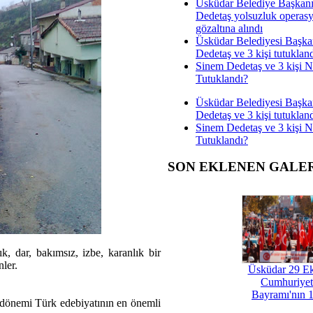
Üsküdar Belediye Başkan
Dedetaş yolsuzluk operas
gözaltına alındı
Üsküdar Belediyesi Başka
Dedetaş ve 3 kişi tutuklan
Sinem Dedetaş ve 3 kişi 
Tutuklandı?
Üsküdar Belediyesi Başka
Dedetaş ve 3 kişi tutuklan
Sinem Dedetaş ve 3 kişi 
Tutuklandı?
SON EKLENEN GALE
, dar, bakımsız, izbe, karanlık bir
nler.
Üsküdar 29 E
Cumhuriyet
Bayramı'nın 1
t dönemi Türk edebiyatının en önemli