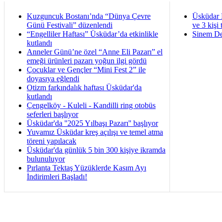
Kuzguncuk Bostanı’nda “Dünya Çevre
Üsküdar 
Günü Festivali” düzenlendi
ve 3 kişi 
“Engelliler Haftası” Üsküdar’da etkinlikle
Sinem De
kutlandı
Anneler Günü’ne özel “Anne Eli Pazarı” el
emeği ürünleri pazarı yoğun ilgi gördü
Çocuklar ve Gençler “Mini Fest 2” ile
doyasıya eğlendi
Otizm farkındalık haftası Üsküdar'da
kutlandı
Çengelköy - Kuleli - Kandilli ring otobüs
seferleri başlıyor
Üsküdar'da ''2025 Yılbaşı Pazarı'' başlıyor
Yuvamız Üsküdar kreş açılışı ve temel atma
töreni yapılacak
Üsküdar'da günlük 5 bin 300 kişiye ikramda
bulunuluyor
Pırlanta Tektaş Yüzüklerde Kasım Ayı
İndirimleri Başladı!