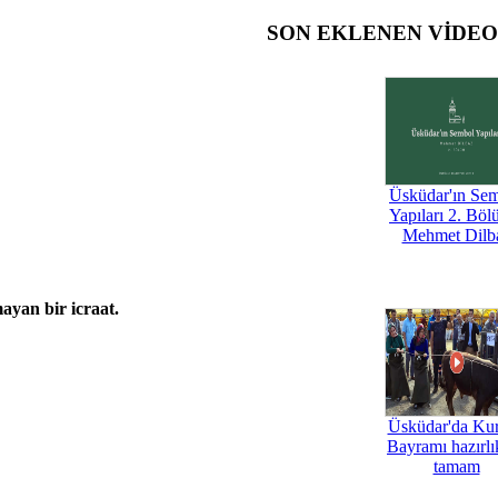
SON EKLENEN VİDE
Üsküdar'ın Se
Yapıları 2. Böl
Mehmet Dilb
ayan bir icraat.
Üsküdar'da Ku
Bayramı hazırlık
tamam