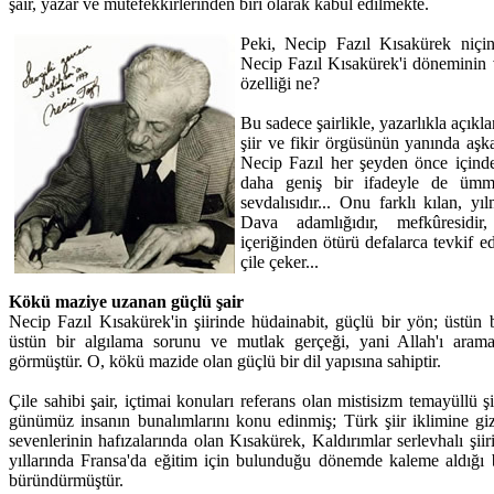
şair, yazar ve mütefekkirlerinden biri olarak kabul edilmekte.
Peki, Necip Fazıl Kısakürek niçin 
Necip Fazıl Kısakürek'i döneminin v
özelliği ne?
Bu sadece şairlikle, yazarlıkla açıkla
şiir ve fikir örgüsünün yanında aşk
Necip Fazıl her şeyden önce içinden 
daha geniş bir ifadeyle de ümme
sevdalısıdır... Onu farklı kılan, yı
Dava adamlığıdır, mefkûresidir,
içeriğinden ötürü defalarca tevkif e
çile çeker...
Kökü maziye uzanan güçlü şair
Necip Fazıl Kısakürek'in şiirinde hüdainabit, güçlü bir yön; üstün bir
üstün bir algılama sorunu ve mutlak gerçeği, yani Allah'ı aram
görmüştür. O, kökü mazide olan güçlü bir dil yapısına sahiptir.
Çile sahibi şair, içtimai konuları referans olan mistisizm temayüllü ş
günümüz insanın bunalımlarını konu edinmiş; Türk şiir iklimine gize
sevenlerinin hafızalarında olan Kısakürek, Kaldırımlar serlevhalı şiir
yıllarında Fransa'da eğitim için bulunduğu dönemde kaleme aldığı bu
büründürmüştür.