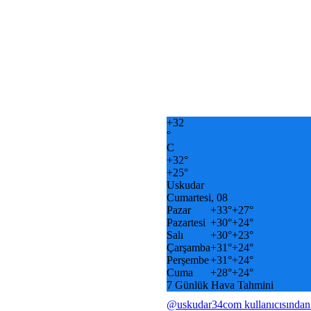
+
32
°
C
+
32°
+
25°
Uskudar
Cumartesi, 08
Pazar
+
33°
+
27°
Pazartesi
+
30°
+
24°
Salı
+
30°
+
23°
Çarşamba
+
31°
+
24°
Perşembe
+
31°
+
24°
Cuma
+
28°
+
24°
7 Günlük Hava Tahmini
@uskudar34com kullanıcısından