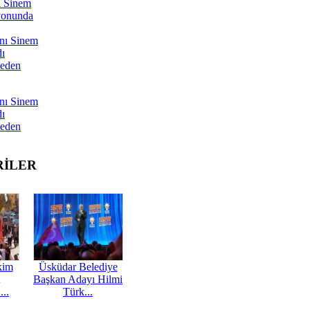
ı Sinem
yonunda
nı Sinem
dı
Neden
nı Sinem
dı
Neden
RİLER
kim
Üsküdar Belediye
Başkan Adayı Hilmi
...
Türk...