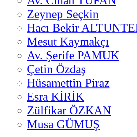
Av. Cihan TUFAN
Zeynep Seçkin
Hacı Bekir ALTUNTE
Mesut Kaymakçı
Av. Şerife PAMUK
Çetin Özdaş
Hüsamettin Piraz
Esra KİRİK
Zülfikar ÖZKAN
Musa GÜMUŞ