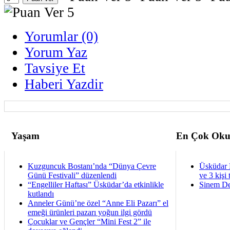
Yorumlar (0)
Yorum Yaz
Tavsiye Et
Haberi Yazdir
Yaşam
En Çok Oku
Kuzguncuk Bostanı’nda “Dünya Çevre
Üsküdar 
Günü Festivali” düzenlendi
ve 3 kişi 
“Engelliler Haftası” Üsküdar’da etkinlikle
Sinem De
kutlandı
Anneler Günü’ne özel “Anne Eli Pazarı” el
emeği ürünleri pazarı yoğun ilgi gördü
Çocuklar ve Gençler “Mini Fest 2” ile