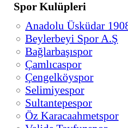
Spor Kulüpleri
Anadolu Üsküdar 190
Beylerbeyi Spor A.Ş
Bağlarbaşıspor
Çamlıcaspor
Çengelköyspor
Selimiyespor
Sultantepespor
Öz Karacaahmetspor