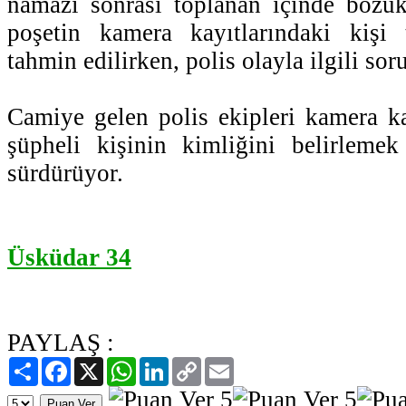
namazı sonrası toplanan içinde bozuk
poşetin kamera kayıtlarındaki kişi t
tahmin edilirken, polis olayla ilgili sor
Camiye gelen polis ekipleri kamera ka
şüpheli kişinin kimliğini belirlemek 
sürdürüyor.
Üsküdar 34
PAYLAŞ :
Paylaş
Facebook
X
WhatsApp
LinkedIn
Copy
Email
Link