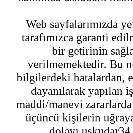
Web sayfalarımızda yer
tarafımızca garanti edil
bir getirinin sağ
verilmemektedir. Bu n
bilgilerdeki hatalardan, 
dayanılarak yapılan i
maddi/manevi zararlardan
üçüncü kişilerin uğraya
dolayı uskudar34