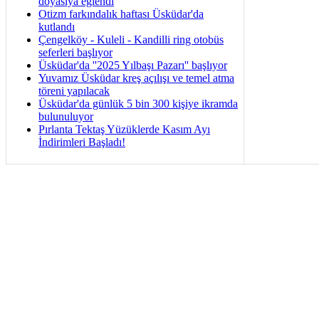
doyasıya eğlendi
Otizm farkındalık haftası Üsküdar'da
kutlandı
Çengelköy - Kuleli - Kandilli ring otobüs
seferleri başlıyor
Üsküdar'da ''2025 Yılbaşı Pazarı'' başlıyor
Yuvamız Üsküdar kreş açılışı ve temel atma
töreni yapılacak
Üsküdar'da günlük 5 bin 300 kişiye ikramda
bulunuluyor
Pırlanta Tektaş Yüzüklerde Kasım Ayı
İndirimleri Başladı!