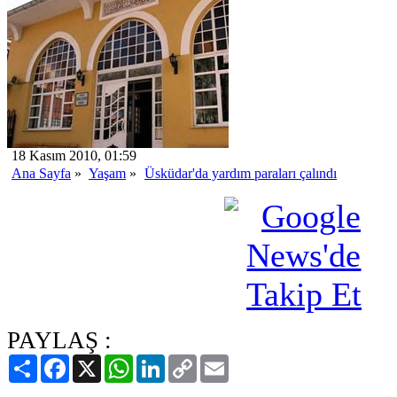
18 Kasım 2010, 01:59
Ana Sayfa
»
Yaşam
»
Üsküdar'da yardım paraları çalındı
PAYLAŞ :
Paylaş
Facebook
X
WhatsApp
LinkedIn
Copy
Email
Link