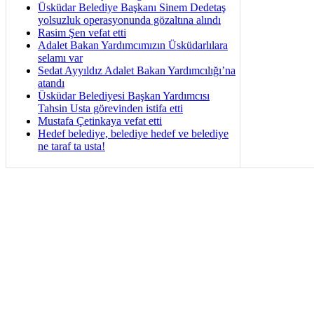
Üsküdar Belediye Başkanı Sinem Dedetaş
yolsuzluk operasyonunda gözaltına alındı
Rasim Şen vefat etti
Adalet Bakan Yardımcımızın Üsküdarlılara
selamı var
Sedat Ayyıldız Adalet Bakan Yardımcılığı’na
atandı
Üsküdar Belediyesi Başkan Yardımcısı
Tahsin Usta görevinden istifa etti
Mustafa Çetinkaya vefat etti
Hedef belediye, belediye hedef ve belediye
ne taraf ta usta!