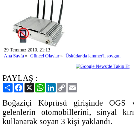
29 Temmuz 2010, 21:13
Ana Sayfa
»
Güncel Olaylar
»
Üsküdar'da jammer'lı soygun
PAYLAŞ :
Paylaş
Facebook
X
WhatsApp
LinkedIn
Copy
Email
Link
Boğaziçi Köprüsü girişinde OGS
gelenlerin otomobillerini, sinyal kı
kullanarak soyan 3 kişi yaklandı.