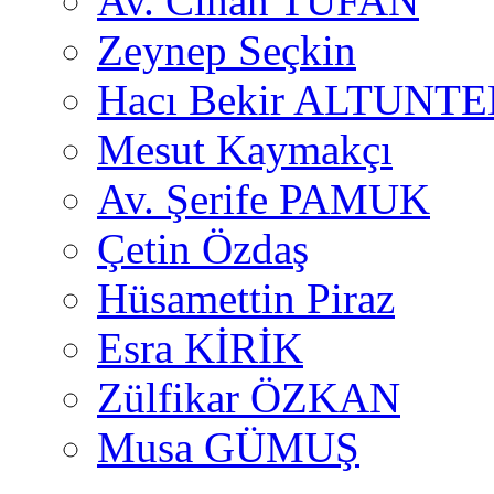
Av. Cihan TUFAN
Zeynep Seçkin
Hacı Bekir ALTUNTE
Mesut Kaymakçı
Av. Şerife PAMUK
Çetin Özdaş
Hüsamettin Piraz
Esra KİRİK
Zülfikar ÖZKAN
Musa GÜMUŞ