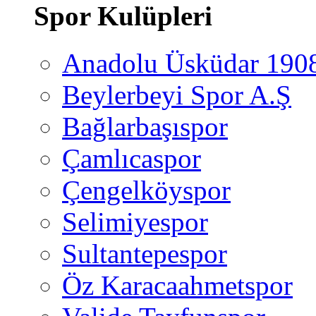
Spor Kulüpleri
Anadolu Üsküdar 190
Beylerbeyi Spor A.Ş
Bağlarbaşıspor
Çamlıcaspor
Çengelköyspor
Selimiyespor
Sultantepespor
Öz Karacaahmetspor