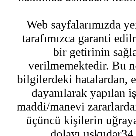
Web sayfalarımızda yer
tarafımızca garanti edil
bir getirinin sağ
verilmemektedir. Bu n
bilgilerdeki hatalardan, 
dayanılarak yapılan i
maddi/manevi zararlardan
üçüncü kişilerin uğraya
dolayı uskudar34