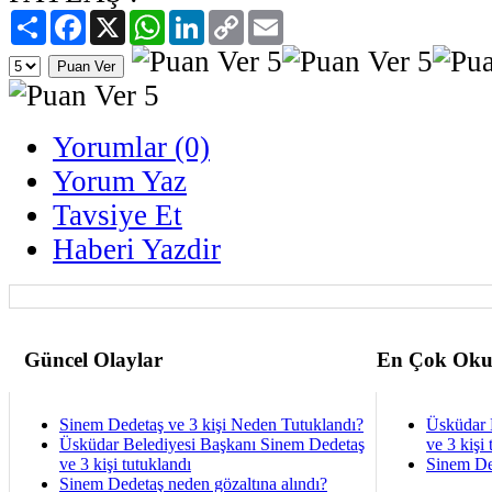
Paylaş
Facebook
X
WhatsApp
LinkedIn
Copy
Email
Link
Yorumlar (0)
Yorum Yaz
Tavsiye Et
Haberi Yazdir
Güncel Olaylar
En Çok Oku
Sinem Dedetaş ve 3 kişi Neden Tutuklandı?
Üsküdar 
Üsküdar Belediyesi Başkanı Sinem Dedetaş
ve 3 kişi 
ve 3 kişi tutuklandı
Sinem De
Sinem Dedetaş neden gözaltına alındı?