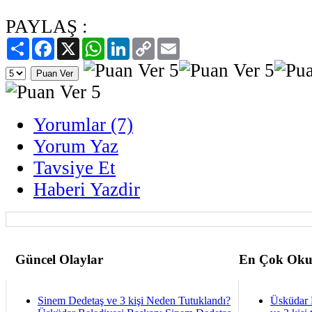
PAYLAŞ :
Paylaş
Facebook
X
WhatsApp
LinkedIn
Copy
Email
Link
Yorumlar (7)
Yorum Yaz
Tavsiye Et
Haberi Yazdir
Güncel Olaylar
En Çok Oku
Sinem Dedetaş ve 3 kişi Neden Tutuklandı?
Üsküdar 