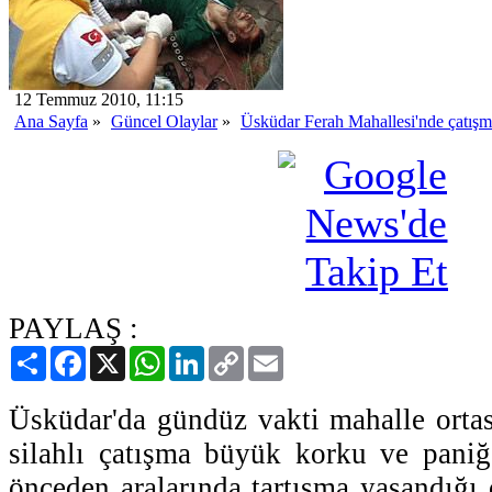
12 Temmuz 2010, 11:15
Ana Sayfa
»
Güncel Olaylar
»
Üsküdar Ferah Mahallesi'nde çatışma
PAYLAŞ :
Paylaş
Facebook
X
WhatsApp
LinkedIn
Copy
Email
Link
Üsküdar'da gündüz vakti mahalle orta
silahlı çatışma büyük korku ve pani
önceden aralarında tartışma yaşandığı 