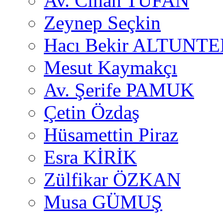
Av. Cihan TUFAN
Zeynep Seçkin
Hacı Bekir ALTUNTE
Mesut Kaymakçı
Av. Şerife PAMUK
Çetin Özdaş
Hüsamettin Piraz
Esra KİRİK
Zülfikar ÖZKAN
Musa GÜMUŞ