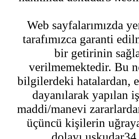
Web sayfalarımızda yer
tarafımızca garanti edil
bir getirinin sağ
verilmemektedir. Bu n
bilgilerdeki hatalardan, 
dayanılarak yapılan i
maddi/manevi zararlardan
üçüncü kişilerin uğraya
dolayı uskudar34