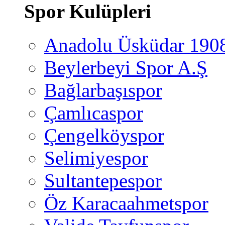
Spor Kulüpleri
Anadolu Üsküdar 190
Beylerbeyi Spor A.Ş
Bağlarbaşıspor
Çamlıcaspor
Çengelköyspor
Selimiyespor
Sultantepespor
Öz Karacaahmetspor