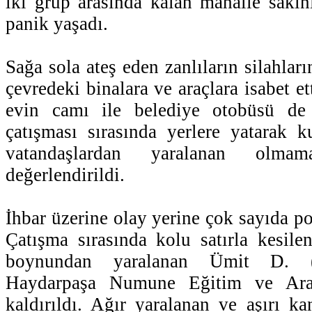
iki grup arasında kalan mahalle saki
panik yaşadı.
Sağa sola ateş eden zanlıların silahlar
çevredeki binalara ve araçlara isabet et
evin camı ile belediye otobüsü de 
çatışması sırasında yerlere yatarak 
vatandaşlardan yaralanan olma
değerlendirildi.
İhbar üzerine olay yerine çok sayıda pol
Çatışma sırasında kolu satırla kesil
boynundan yaralanan Ümit D. (1
Haydarpaşa Numune Eğitim ve Araş
kaldırıldı. Ağır yaralanan ve aşırı ka